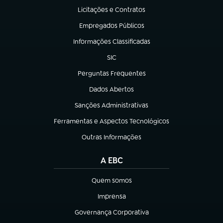
Licitações e Contratos
(abre em nova aba)
Empregados Públicos
(abre em nova aba)
Informações Classificadas
(abre em nova aba)
SIC
(abre em nova aba)
Perguntas Frequentes
(abre em nova aba)
Dados Abertos
(abre em nova aba)
Sanções Administrativas
(abre em nova aba)
Ferramentas e Aspectos Tecnológicos
(abre em nova aba)
Outras Informações
(abre em nova aba)
A EBC
Quem somos
(abre em nova aba)
Imprensa
(abre em nova aba)
Governança Corporativa
(abre em nova aba)