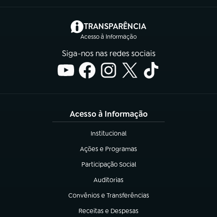
(abre em nova aba)
TRANSPARÊNCIA
Acesso à Informação
Siga-nos nas redes sociais
Acesso à Informação
Institucional
(abre em nova aba)
Ações e Programas
(abre em nova aba)
Participação Social
(abre em nova aba)
Auditorias
(abre em nova aba)
Convênios e Transferências
(abre em nova aba)
Receitas e Despesas
(abre em nova aba)