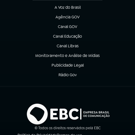
A Voz do Brasil
(abre em nova aba)
Agência GOV
(abre em nova aba)
Canal GOV
(abre em nova aba)
Canal Educação
(abre em nova aba)
Canal Libras
(abre em nova aba)
Monitoramento e Análise de Mídias
(abre em nova aba)
Publicidade Legal
(abre em nova aba)
Rádio Gov
(abre em nova aba)
© Todos os direitos reservados pela EBC