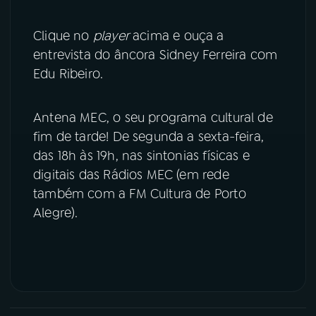
YouTube
Facebook
Clique no
player
acima e ouça a
entrevista do âncora Sidney Ferreira com
Instagram
X
Edu Ribeiro.
TikTok
Antena MEC, o seu programa cultural de
fim de tarde! De segunda a sexta-feira,
das 18h às 19h, nas sintonias físicas e
digitais das Rádios MEC (em rede
também com a FM Cultura de Porto
Alegre).