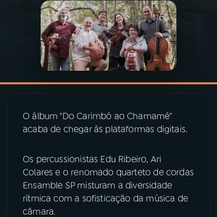
03
PROGRAMAÇÃO
04
PROGRAMAS
05
PODCASTS
O álbum "Do Carimbó ao Chamamé"
06
VIDEOCASTS
acaba de chegar às plataformas digitais.
07
ÚLTIMAS
Os percussionistas Edu Ribeiro, Ari
Colares e o renomado quarteto de cordas
08
PRÊMIO RÁDIO MEC
Ensamble SP misturam a diversidade
rítmica com a sofisticação da música de
câmara.
ACOMPANHE A RÁDIO MEC