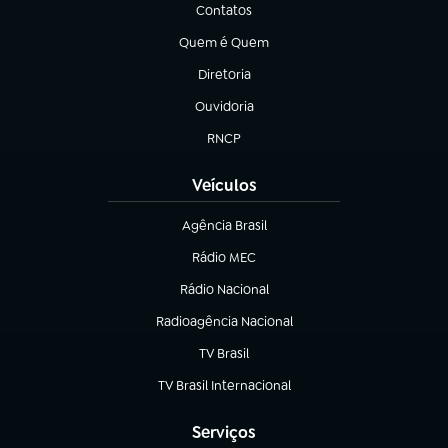
Contatos
(abre em nova aba)
Quem é Quem
(abre em nova aba)
Diretoria
(abre em nova aba)
Ouvidoria
(abre em nova aba)
RNCP
(abre em nova aba)
Veículos
Agência Brasil
(abre em nova aba)
Rádio MEC
Rádio Nacional
(abre em nova aba)
Radioagência Nacional
(abre em nova aba)
TV Brasil
(abre em nova aba)
TV Brasil Internacional
(abre em nova aba)
Serviços