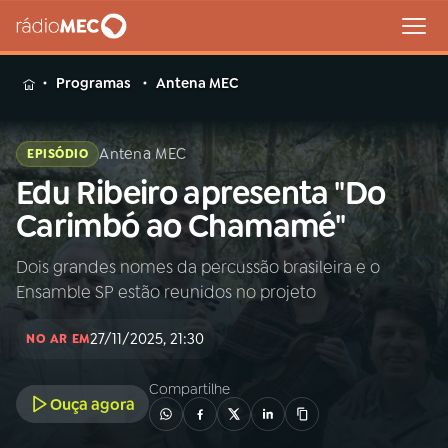
MENU
Programas
Antena MEC
Antena MEC
EPISÓDIO
Edu Ribeiro apresenta "Do
Buscar
na
Carimbó ao Chamamé"
Rádio
Buscar
MEC
Dois grandes nomes da percussão brasileira e o
Ensamble SP estão reunidos no projeto
Início
AO VIVO
27/11/2025, 21:30
NO AR EM
01
INÍCIO
Compartilhe
Ouça agora
02
A RÁDIO