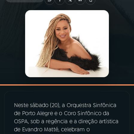
03
PROGRAMAÇÃO
04
PROGRAMAS
05
PODCASTS
06
VIDEOCASTS
07
ÚLTIMAS
Neste sábado (20), a Orquestra Sinfônica
de Porto Alegre e o Coro Sinfônico da
08
PRÊMIO RÁDIO MEC
OSPA, sob a regência e a direção artística
de Evandro Matté, celebram o
ACOMPANHE A RÁDIO MEC