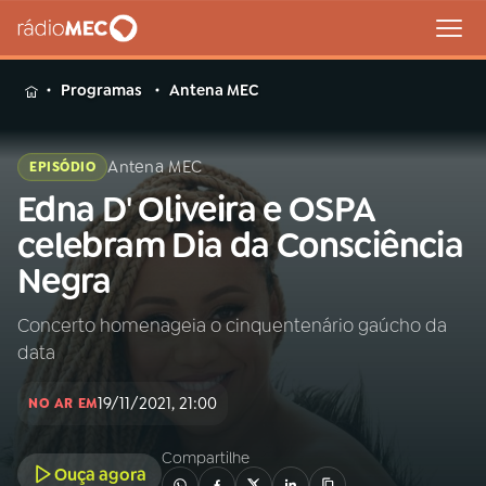
MENU
Programas
Antena MEC
Antena MEC
EPISÓDIO
Edna D' Oliveira e OSPA
Buscar
na
celebram Dia da Consciência
Rádio
Buscar
Negra
MEC
Concerto homenageia o cinquentenário gaúcho da
Início
AO VIVO
data
01
INÍCIO
19/11/2021, 21:00
NO AR EM
Compartilhe
02
A RÁDIO
Ouça agora