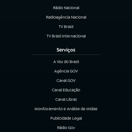
Rádio Nacional
(abre em nova aba)
Radioagência Nacional
(abre em nova aba)
TV Brasil
(abre em nova aba)
TV Brasil Internacional
(abre em nova aba)
Serviços
A Voz do Brasil
(abre em nova aba)
Agência GOV
(abre em nova aba)
Canal GOV
(abre em nova aba)
Canal Educação
(abre em nova aba)
Canal Libras
(abre em nova aba)
Monitoramento e Análise de Mídias
(abre em nova aba)
Publicidade Legal
(abre em nova aba)
Rádio Gov
(abre em nova aba)