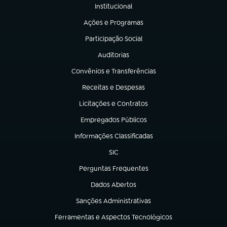
Institucional
(abre em nova aba)
Ações e Programas
(abre em nova aba)
Participação Social
(abre em nova aba)
Auditorias
(abre em nova aba)
Convênios e Transferências
(abre em nova aba)
Receitas e Despesas
(abre em nova aba)
Licitações e Contratos
(abre em nova aba)
Empregados Públicos
(abre em nova aba)
Informações Classificadas
(abre em nova aba)
SIC
(abre em nova aba)
Perguntas Frequentes
(abre em nova aba)
Dados Abertos
(abre em nova aba)
Sanções Administrativas
(abre em nova aba)
Ferramentas e Aspectos Tecnológicos
(abre em nova aba)