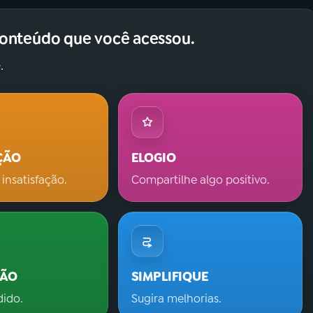
conteúdo que você acessou.
.
ÇÃO
ELOGIO
 insatisfação.
Compartilhe algo positivo.
ÇÃO
SIMPLIFIQUE
dido.
Sugira melhorias.