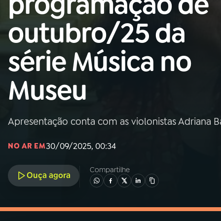
programação de
MEC
outubro/25 da
01
INÍCIO
série Música no
02
A RÁDIO
Museu
03
PROGRAMAÇÃO
Apresentação conta com as violonistas Adriana Ba
04
PROGRAMAS
30/09/2025, 00:34
NO AR EM
05
PODCASTS
Compartilhe
Ouça agora
06
VIDEOCASTS