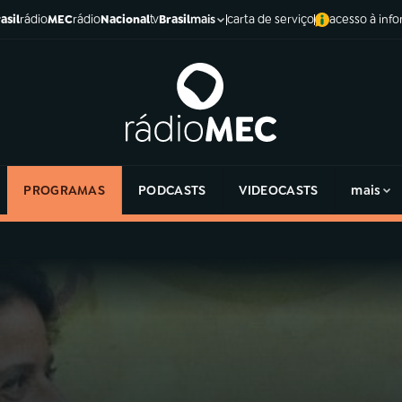
asil
rádio
MEC
rádio
Nacional
tv
Brasil
carta de serviço
acesso à inf
mais
PROGRAMAS
PODCASTS
VIDEOCASTS
mais