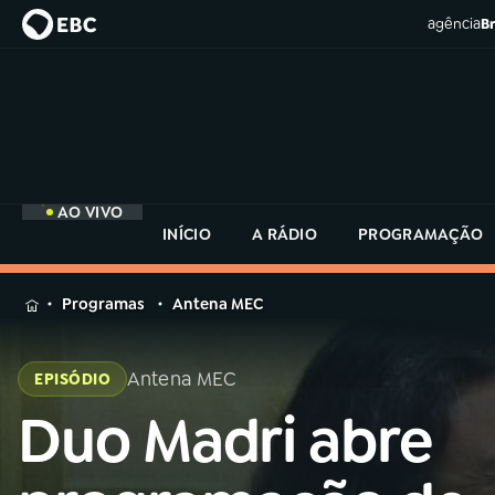
agência
Br
AO VIVO
INÍCIO
A RÁDIO
PROGRAMAÇÃO
MENU
Programas
Antena MEC
Buscar
na
Antena MEC
EPISÓDIO
Rádio
Buscar
MEC
Duo Madri abre
Buscar
na
Rádio
Início
AO VIVO