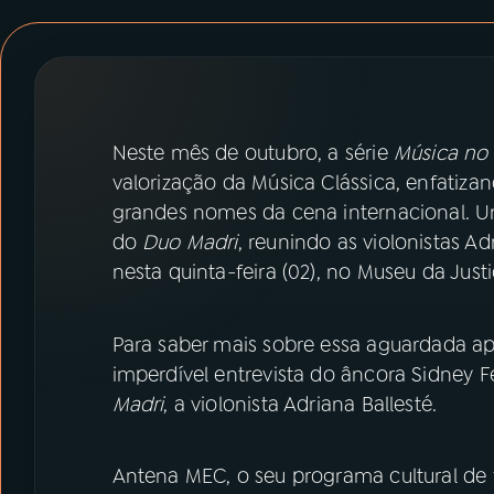
07
ÚLTIMAS
08
PRÊMIO RÁDIO MEC
Neste mês de outubro, a série
Música no
ACOMPANHE A RÁDIO MEC
valorização da Música Clássica, enfatiza
YouTube
Facebook
grandes nomes da cena internacional. U
do
Duo Madri
, reunindo as violonistas A
Instagram
X
nesta quinta-feira (02), no Museu da Justi
TikTok
Para saber mais sobre essa aguardada ap
imperdível entrevista do âncora Sidney 
Madri
, a violonista Adriana Ballesté.
Antena MEC, o seu programa cultural de f