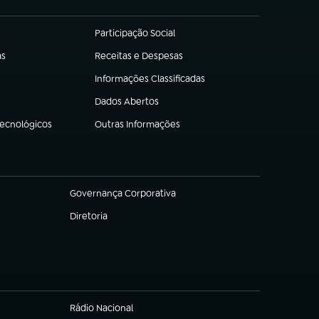
Participação Social
(abre em nova aba)
as
Receitas e Despesas
(abre em nova aba)
Informações Classificadas
(abre em nova aba)
Dados Abertos
(abre em nova aba)
Tecnológicos
Outras Informações
(abre em nova aba)
Governança Corporativa
(abre em nova aba)
Diretoria
(abre em nova aba)
Rádio Nacional
(abre em nova aba)