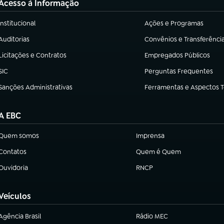
Acesso à Informação
Institucional
Ações e Programas
(abre em nova aba)
(abre em nova aba)
Auditorias
Convênios e Transferênci
(abre em nova aba)
(abre em nova aba)
Licitações e Contratos
Empregados Públicos
(abre em nova aba)
(abre em nova aba)
SIC
Perguntas Frequentes
(abre em nova aba)
(abre em nova aba)
Sanções Administrativas
Ferramentas e Aspectos 
(abre em nova aba)
(abre em nova aba)
A EBC
Quem somos
Imprensa
(abre em nova aba)
(abre em nova aba)
Contatos
Quem é Quem
(abre em nova aba)
(abre em nova aba)
Ouvidoria
RNCP
(abre em nova aba)
(abre em nova aba)
Veículos
Agência Brasil
Rádio MEC
(abre em nova aba)