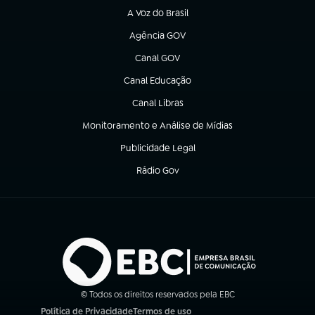
A Voz do Brasil
(abre em nova aba)
Agência GOV
(abre em nova aba)
Canal GOV
(abre em nova aba)
Canal Educação
(abre em nova aba)
Canal Libras
(abre em nova aba)
Monitoramento e Análise de Mídias
(abre em nova aba)
Publicidade Legal
(abre em nova aba)
Rádio Gov
(abre em nova aba)
© Todos os direitos reservados pela EBC
Política de Privacidade
Termos de uso