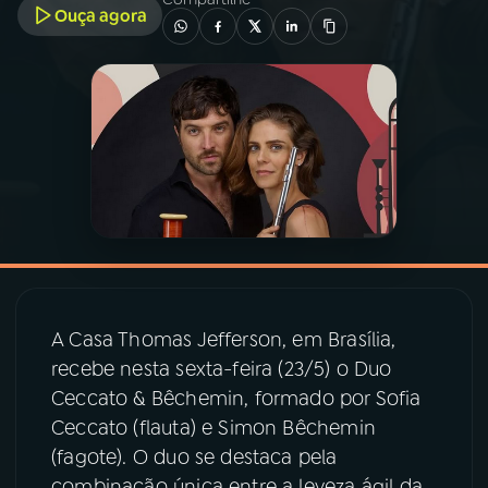
Ouça agora
03
PROGRAMAÇÃO
04
PROGRAMAS
05
PODCASTS
06
VIDEOCASTS
A Casa Thomas Jefferson, em Brasília,
07
ÚLTIMAS
recebe nesta sexta-feira (23/5) o Duo
Ceccato & Bêchemin, formado por Sofia
08
PRÊMIO RÁDIO MEC
Ceccato (flauta) e Simon Bêchemin
(fagote). O duo se destaca pela
combinação única entre a leveza ágil da
ACOMPANHE A RÁDIO MEC