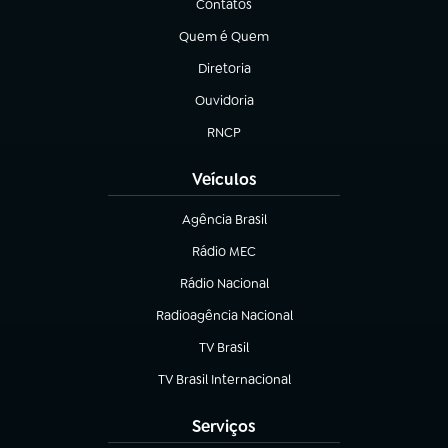
Contatos
(abre em nova aba)
Quem é Quem
(abre em nova aba)
Diretoria
(abre em nova aba)
Ouvidoria
(abre em nova aba)
RNCP
(abre em nova aba)
Veículos
Agência Brasil
(abre em nova aba)
Rádio MEC
Rádio Nacional
(abre em nova aba)
Radioagência Nacional
(abre em nova aba)
TV Brasil
(abre em nova aba)
TV Brasil Internacional
(abre em nova aba)
Serviços