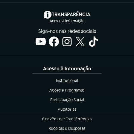
(abre em nova aba)
TRANSPARÊNCIA
Acesso à Informação
Siga-nos nas redes sociais
Acesso à Informação
Institucional
(abre em nova aba)
Ações e Programas
(abre em nova aba)
Participação Social
(abre em nova aba)
Auditorias
(abre em nova aba)
Convênios e Transferências
(abre em nova aba)
Receitas e Despesas
(abre em nova aba)