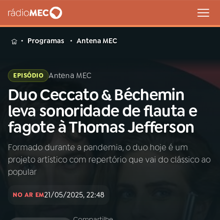
MENU
Programas
Antena MEC
Antena MEC
EPISÓDIO
Duo Ceccato & Béchemin
Buscar
na
leva sonoridade de flauta e
Rádio
Buscar
fagote à Thomas Jefferson
MEC
Formado durante a pandemia, o duo hoje é um
Início
AO VIVO
projeto artístico com repertório que vai do clássico ao
popular
01
INÍCIO
21/05/2025, 22:48
NO AR EM
02
A RÁDIO
Compartilhe