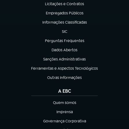
Licitações e Contratos
(abre em nova aba)
Empregados Públicos
(abre em nova aba)
Informações Classificadas
(abre em nova aba)
SIC
(abre em nova aba)
Perguntas Frequentes
(abre em nova aba)
Dados Abertos
(abre em nova aba)
Sanções Administrativas
(abre em nova aba)
Ferramentas e Aspectos Tecnológicos
(abre em nova aba)
Outras Informações
(abre em nova aba)
A EBC
Quem somos
(abre em nova aba)
Imprensa
(abre em nova aba)
Governança Corporativa
(abre em nova aba)