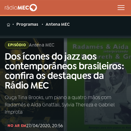
MENU
Programas
Antena MEC
Antena MEC
EPISÓDIO
Dos ícones do jazz aos
Buscar
na
contemporâneos brasileiros:
Rádio
Buscar
confira os destaques da
MEC
Rádio MEC
Início
AO VIVO
Ouça Tina Brooks, um piano a quatro mãos com
Radamés e Aída Gnattali, Sylvia Thereza e Gabriel
01
INÍCIO
Improta
27/04/2020, 20:56
02
A RÁDIO
NO AR EM