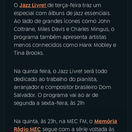
O
J
azz Livre!
de terça-feira traz um
especial com álbuns de jazz essenciais.
YouTube
Facebook
Ao lado de grandes ícones como John
Instagram
X
Coltrane, Miles Davis e Charles Mingus, o
programa também apresenta artistas
TikTok
menos conhecidos como Hank Mobley e
Tina Brooks.
Na quinta feira, o Jazz Livre! será todo
dedicado ao trabalho do pianista,
arranjador e compositor brasileiro Dom
Salvador. O programa vai ao ar de
segunda a sexta-feira, às 21h
Na quinta, às 23h, na MEC FM, o
Memória
Rádio MEC
segue com a série voltada às