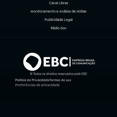
Canal Libras
(abre em nova aba)
Monitoramento e Análise de Mídias
(abre em nova aba)
Publicidade Legal
(abre em nova aba)
Rádio Gov
(abre em nova aba)
© Todos os direitos reservados pela EBC
Política de Privacidade
Termos de uso
(abre em nova aba)
(abre em nova aba)
Preferências de privacidade