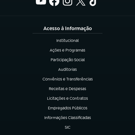
Acesso à Informação
Institucional
(abre em nova aba)
Ações e Programas
(abre em nova aba)
Participação Social
(abre em nova aba)
Auditorias
(abre em nova aba)
Convênios e Transferências
(abre em nova aba)
Receitas e Despesas
(abre em nova aba)
Licitações e Contratos
(abre em nova aba)
Empregados Públicos
(abre em nova aba)
Informações Classificadas
(abre em nova aba)
SIC
(abre em nova aba)