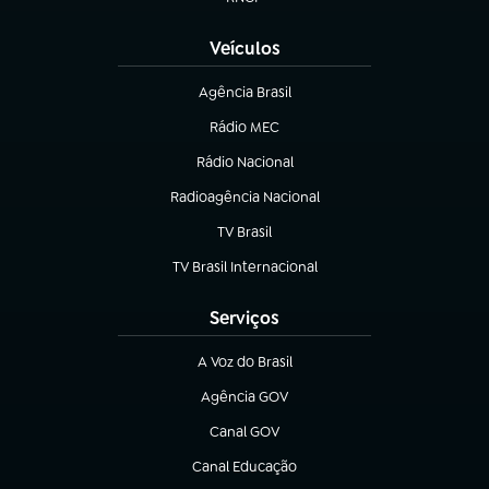
(abre em nova aba)
Veículos
Agência Brasil
(abre em nova aba)
Rádio MEC
Rádio Nacional
(abre em nova aba)
Radioagência Nacional
(abre em nova aba)
TV Brasil
(abre em nova aba)
TV Brasil Internacional
(abre em nova aba)
Serviços
A Voz do Brasil
(abre em nova aba)
Agência GOV
(abre em nova aba)
Canal GOV
(abre em nova aba)
Canal Educação
(abre em nova aba)