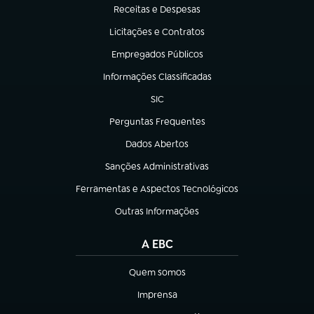
Receitas e Despesas
(abre em nova aba)
Licitações e Contratos
(abre em nova aba)
Empregados Públicos
(abre em nova aba)
Informações Classificadas
(abre em nova aba)
SIC
(abre em nova aba)
Perguntas Frequentes
(abre em nova aba)
Dados Abertos
(abre em nova aba)
Sanções Administrativas
(abre em nova aba)
Ferramentas e Aspectos Tecnológicos
(abre em nova aba)
Outras Informações
(abre em nova aba)
A EBC
Quem somos
(abre em nova aba)
Imprensa
(abre em nova aba)