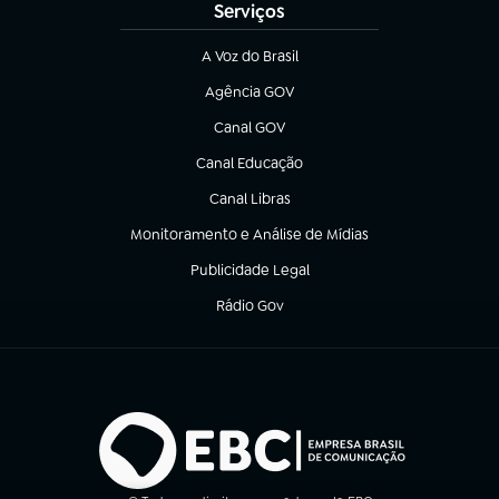
Serviços
A Voz do Brasil
(abre em nova aba)
Agência GOV
(abre em nova aba)
Canal GOV
(abre em nova aba)
Canal Educação
(abre em nova aba)
Canal Libras
(abre em nova aba)
Monitoramento e Análise de Mídias
(abre em nova aba)
Publicidade Legal
(abre em nova aba)
Rádio Gov
(abre em nova aba)