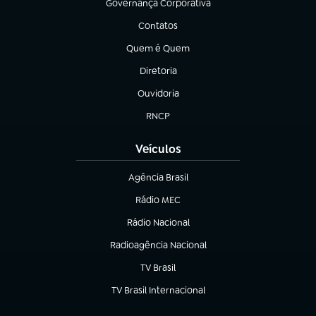
Governança Corporativa
(abre em nova aba)
Contatos
(abre em nova aba)
Quem é Quem
(abre em nova aba)
Diretoria
(abre em nova aba)
Ouvidoria
(abre em nova aba)
RNCP
(abre em nova aba)
Veículos
Agência Brasil
(abre em nova aba)
Rádio MEC
Rádio Nacional
(abre em nova aba)
Radioagência Nacional
(abre em nova aba)
TV Brasil
(abre em nova aba)
TV Brasil Internacional
(abre em nova aba)