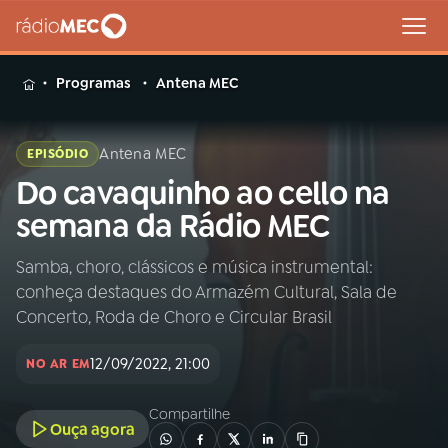
MENU
Programas
Antena MEC
Antena MEC
EPISÓDIO
Do cavaquinho ao cello na
Buscar
na
semana da Rádio MEC
Rádio
Buscar
MEC
Samba, choro, clássicos e música instrumental:
conheça destaques do Armazém Cultural, Sala de
Início
AO VIVO
Concerto, Roda de Choro e Circular Brasil
12/09/2022, 21:00
01
INÍCIO
NO AR EM
Compartilhe
Ouça agora
02
A RÁDIO