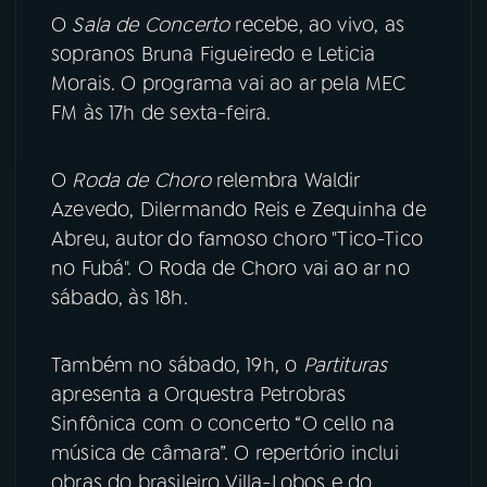
O
Sala de Concerto
recebe, ao vivo, as
YouTube
Facebook
sopranos Bruna Figueiredo e Leticia
Morais. O programa vai ao ar pela MEC
Instagram
X
FM às 17h de sexta-feira.
TikTok
O
Roda de Choro
relembra Waldir
Azevedo, Dilermando Reis e Zequinha de
Abreu, autor do famoso choro "Tico-Tico
no Fubá". O Roda de Choro vai ao ar no
sábado, às 18h.
Também no sábado, 19h, o
Partituras
apresenta a Orquestra Petrobras
Sinfônica com o concerto “O cello na
música de câmara”. O repertório inclui
obras do brasileiro Villa-Lobos e do