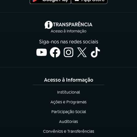
(abre em nova aba)
TRANSPARÊNCIA
Acesso à Informação
Siga-nos nas redes sociais
Acesso à Informação
Institucional
(abre em nova aba)
Ações e Programas
(abre em nova aba)
Participação Social
(abre em nova aba)
Auditorias
(abre em nova aba)
Convênios e Transferências
(abre em nova aba)