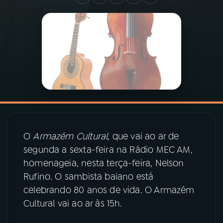
03
PROGRAMAÇÃO
04
PROGRAMAS
05
PODCASTS
06
VIDEOCASTS
O
Armazém Cultural
, que vai ao ar de
segunda a sexta-feira na Rádio MEC AM,
07
ÚLTIMAS
homenageia, nesta terça-feira, Nelson
Rufino. O sambista baiano está
08
PRÊMIO RÁDIO MEC
celebrando 80 anos de vida. O Armazém
Cultural vai ao ar às 15h.
ACOMPANHE A RÁDIO MEC