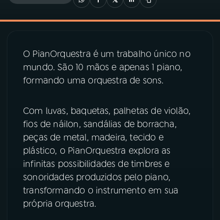
03
PROGRAMAÇÃO
O PianOrquestra é um trabalho único no
04
PROGRAMAS
mundo. São 10 mãos e apenas 1 piano,
formando uma orquestra de sons.
05
PODCASTS
Com luvas, baquetas, palhetas de violão,
06
VIDEOCASTS
fios de náilon, sandálias de borracha,
peças de metal, madeira, tecido e
plástico, o PianOrquestra explora as
07
ÚLTIMAS
infinitas possibilidades de timbres e
sonoridades produzidos pelo piano,
08
PRÊMIO RÁDIO MEC
transformando o instrumento em sua
própria orquestra.
ACOMPANHE A RÁDIO MEC