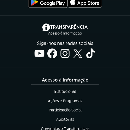
(abre em nova aba)
TRANSPARÊNCIA
Acesso à Informação
Siga-nos nas redes sociais
Acesso à Informação
Institucional
(abre em nova aba)
Ações e Programas
(abre em nova aba)
Participação Social
(abre em nova aba)
Auditorias
(abre em nova aba)
Convênios e Transferências