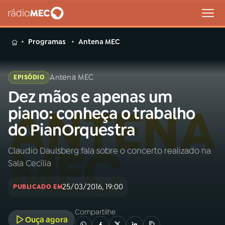
MENU
Programas
Antena MEC
Antena MEC
EPISÓDIO
Dez mãos e apenas um
Buscar
na
piano: conheça o trabalho
Rádio
Buscar
do PianOrquestra
MEC
Claudio Daulsberg fala sobre o concerto realizado na
Início
AO VIVO
Sala Cecília
01
INÍCIO
25/03/2016, 19:00
PUBLICADO EM
Compartilhe
02
A RÁDIO
Ouça agora