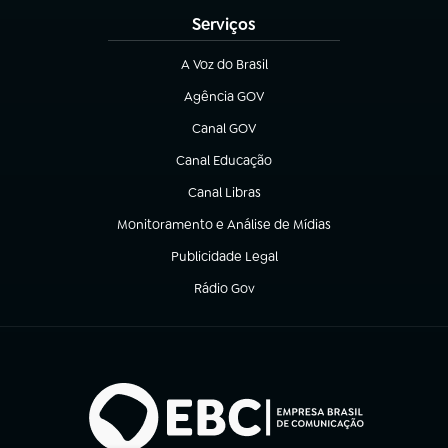
Serviços
A Voz do Brasil
(abre em nova aba)
Agência GOV
(abre em nova aba)
Canal GOV
(abre em nova aba)
Canal Educação
(abre em nova aba)
Canal Libras
(abre em nova aba)
Monitoramento e Análise de Mídias
(abre em nova aba)
Publicidade Legal
(abre em nova aba)
Rádio Gov
(abre em nova aba)