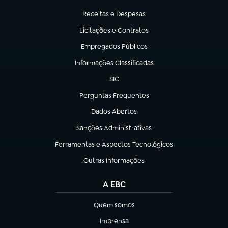
(abre em nova aba)
Receitas e Despesas
(abre em nova aba)
Licitações e Contratos
(abre em nova aba)
Empregados Públicos
(abre em nova aba)
Informações Classificadas
(abre em nova aba)
SIC
(abre em nova aba)
Perguntas Frequentes
(abre em nova aba)
Dados Abertos
(abre em nova aba)
Sanções Administrativas
(abre em nova aba)
Ferramentas e Aspectos Tecnológicos
(abre em nova aba)
Outras Informações
(abre em nova aba)
A EBC
Quem somos
(abre em nova aba)
Imprensa
(abre em nova aba)