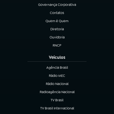
Governança Corporativa
(abre em nova aba)
Contatos
(abre em nova aba)
Quem é Quem
(abre em nova aba)
Diretoria
(abre em nova aba)
Ouvidoria
(abre em nova aba)
RNCP
(abre em nova aba)
Veículos
Agência Brasil
(abre em nova aba)
Rádio MEC
Rádio Nacional
(abre em nova aba)
Radioagência Nacional
(abre em nova aba)
TV Brasil
(abre em nova aba)
TV Brasil Internacional
(abre em nova aba)