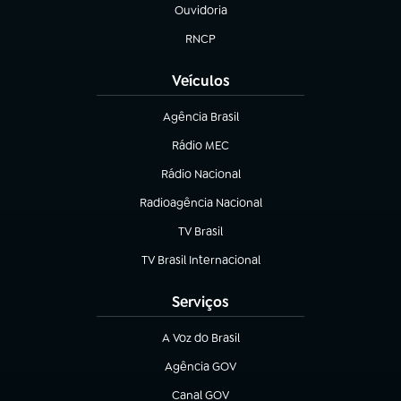
Ouvidoria
(abre em nova aba)
RNCP
(abre em nova aba)
Veículos
Agência Brasil
(abre em nova aba)
Rádio MEC
Rádio Nacional
(abre em nova aba)
Radioagência Nacional
(abre em nova aba)
TV Brasil
(abre em nova aba)
TV Brasil Internacional
(abre em nova aba)
Serviços
A Voz do Brasil
(abre em nova aba)
Agência GOV
(abre em nova aba)
Canal GOV
(abre em nova aba)