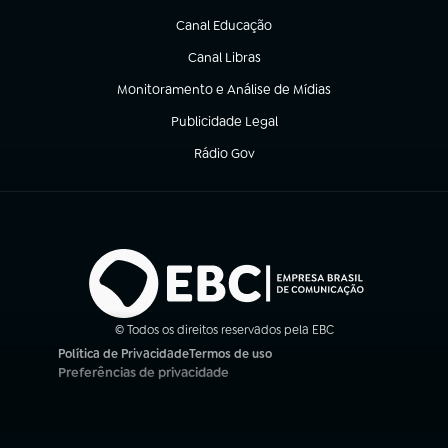
Canal Educação
(abre em nova aba)
Canal Libras
(abre em nova aba)
Monitoramento e Análise de Mídias
(abre em nova aba)
Publicidade Legal
(abre em nova aba)
Rádio Gov
(abre em nova aba)
© Todos os direitos reservados pela EBC
Política de Privacidade
Termos de uso
(abre em nova aba)
(abre em nova aba)
Preferências de privacidade