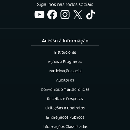
Siga-nos nas redes sociais
Acesso à Informação
Institucional
(abre em nova aba)
Ações e Programas
(abre em nova aba)
Participação Social
(abre em nova aba)
Auditorias
(abre em nova aba)
Convênios e Transferências
(abre em nova aba)
Receitas e Despesas
(abre em nova aba)
Licitações e Contratos
(abre em nova aba)
Empregados Públicos
(abre em nova aba)
Informações Classificadas
(abre em nova aba)