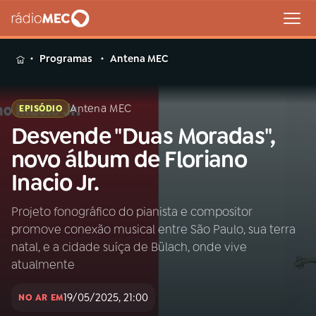
MENU
Programas
Antena MEC
Antena MEC
EPISÓDIO
Desvende "Duas Moradas",
Buscar
na
novo álbum de Floriano
Rádio
Buscar
Inacio Jr.
MEC
Projeto fonográfico do pianista e compositor
Início
AO VIVO
promove conexão musical entre São Paulo, sua terra
natal, e a cidade suíça de Bülach, onde vive
01
INÍCIO
atualmente
19/05/2025, 21:00
NO AR EM
02
A RÁDIO