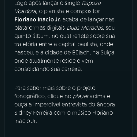
Logo após lançar o single
Raposa
Voadora
, o pianista e compositor
YouTube
Facebook
Floriano Inacio Jr.
acaba de lançar nas
plataformas digitais
Duas Moradas
, seu
Instagram
X
quinto álbum, no qual reflete sobre sua
trajetória entre a capital paulista, onde
TikTok
nasceu, e a cidade de Bülach, na Suíça,
onde atualmente reside e vem
consolidando sua carreira.
Para saber mais sobre o projeto
fonográfico, clique no
player
acima e
ouça a imperdível entrevista do âncora
Sidney Ferreira com o músico Floriano
Inacio Jr.