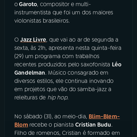
o
Garoto
, compositor e multi-
instrumentista que foi um dos maiores
YouTube
Facebook
violonistas brasileiros.
Instagram
X
O
Jazz Livre
, que vai ao ar de segunda a
TikTok
sexta, às 21h, apresenta nesta quinta-feira
(29) um programa com trabalhos
recentes produzidos pelo saxofonista
Léo
Gandelman
. Músico consagrado em
diversos estilos, ele
continua inovando
em projetos que vão do samba-jazz a
releituras de
hip hop
.
No sábado (31), ao meio-dia,
Blim-Blem-
Blom
recebe o pianista
Cristian Budu
.
Filho de romenos, Cristian é formado em