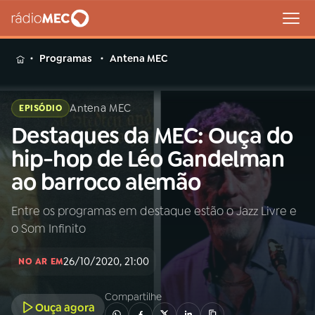
MENU
Programas
Antena MEC
Antena MEC
EPISÓDIO
Destaques da MEC: Ouça do
Buscar
na
hip-hop de Léo Gandelman
Rádio
Buscar
ao barroco alemão
MEC
Entre os programas em destaque estão o Jazz Livre e
Início
AO VIVO
o Som Infinito
01
INÍCIO
26/10/2020, 21:00
NO AR EM
Compartilhe
02
A RÁDIO
Ouça agora