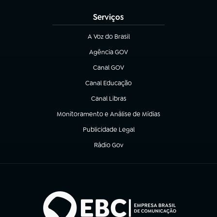
Serviços
A Voz do Brasil
(abre em nova aba)
Agência GOV
(abre em nova aba)
Canal GOV
(abre em nova aba)
Canal Educação
(abre em nova aba)
Canal Libras
(abre em nova aba)
Monitoramento e Análise de Mídias
(abre em nova aba)
Publicidade Legal
(abre em nova aba)
Rádio Gov
(abre em nova aba)