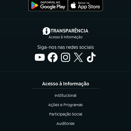
(abre em nova aba)
TRANSPARÊNCIA
Acesso à Informação
Siga-nos nas redes sociais
Acesso à Informação
Institucional
(abre em nova aba)
Ações e Programas
(abre em nova aba)
Participação Social
(abre em nova aba)
Auditorias
(abre em nova aba)