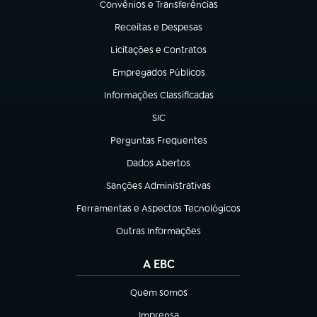
Convênios e Transferências
(abre em nova aba)
Receitas e Despesas
(abre em nova aba)
Licitações e Contratos
(abre em nova aba)
Empregados Públicos
(abre em nova aba)
Informações Classificadas
(abre em nova aba)
SIC
(abre em nova aba)
Perguntas Frequentes
(abre em nova aba)
Dados Abertos
(abre em nova aba)
Sanções Administrativas
(abre em nova aba)
Ferramentas e Aspectos Tecnológicos
(abre em nova aba)
Outras Informações
(abre em nova aba)
A EBC
Quem somos
(abre em nova aba)
Imprensa