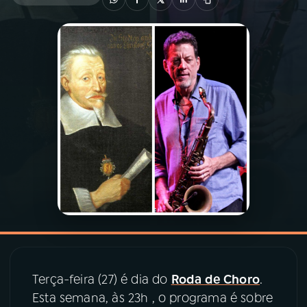
03
PROGRAMAÇÃO
04
PROGRAMAS
05
PODCASTS
06
VIDEOCASTS
07
ÚLTIMAS
08
PRÊMIO RÁDIO MEC
Terça-feira (27) é dia do
Roda de Choro
.
Esta semana, às 23h , o programa é sobre
ACOMPANHE A RÁDIO MEC