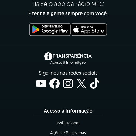
Baixe o app da rádio MEC
E tenha a gente sempre com você.
(abre em nova aba)
TRANSPARÊNCIA
Acesso à Informação
Siga-nos nas redes sociais
Acesso à Informação
Institucional
(abre em nova aba)
Ações e Programas
(abre em nova aba)