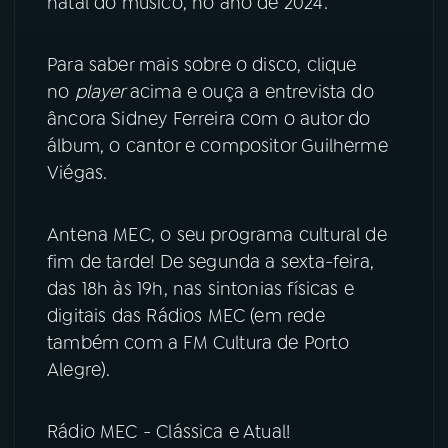
natal do músico, no ano de 2024.
YouTube
Facebook
Para saber mais sobre o disco, clique
no
player
acima e ouça a entrevista do
Instagram
X
âncora Sidney Ferreira com o autor do
álbum, o cantor e compositor Guilherme
TikTok
Viégas.
Antena MEC, o seu programa cultural de
fim de tarde! De segunda a sexta-feira,
das 18h às 19h, nas sintonias físicas e
digitais das Rádios MEC (em rede
também com a FM Cultura de Porto
Alegre).
Rádio MEC - Clássica e Atual!