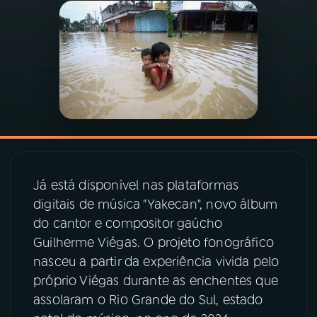
03
PROGRAMAÇÃO
04
PROGRAMAS
05
PODCASTS
06
VIDEOCASTS
Já está disponível nas plataformas
digitais de música "Yakecan", novo álbum
07
ÚLTIMAS
do cantor e compositor gaúcho
Guilherme Viégas. O projeto fonográfico
nasceu a partir da experiência vivida pelo
08
PRÊMIO RÁDIO MEC
próprio Viégas durante as enchentes que
assolaram o Rio Grande do Sul, estado
ACOMPANHE A RÁDIO MEC