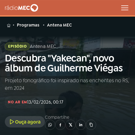
MENU
Programas
Antena MEC
Antena MEC
EPISÓDIO
Descubra "Yakecan", novo
Buscar
na
álbum de Guilherme Viégas
Rádio
Buscar
MEC
Projeto fonográfico foi inspirado nas enchentes no RS,
em 2024
Início
AO VIVO
13/02/2026, 00:17
NO AR EM
01
INÍCIO
Compartilhe
Ouça agora
02
A RÁDIO