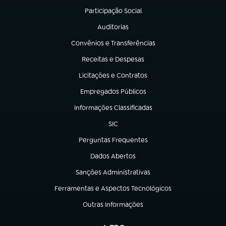
Participação Social
(abre em nova aba)
Auditorias
(abre em nova aba)
Convênios e Transferências
(abre em nova aba)
Receitas e Despesas
(abre em nova aba)
Licitações e Contratos
(abre em nova aba)
Empregados Públicos
(abre em nova aba)
Informações Classificadas
(abre em nova aba)
SIC
(abre em nova aba)
Perguntas Frequentes
(abre em nova aba)
Dados Abertos
(abre em nova aba)
Sanções Administrativas
(abre em nova aba)
Ferramentas e Aspectos Tecnológicos
(abre em nova aba)
Outras Informações
(abre em nova aba)