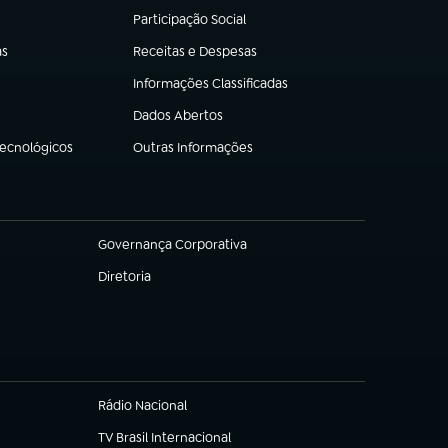
Participação Social
(abre em nova aba)
as
Receitas e Despesas
(abre em nova aba)
Informações Classificadas
(abre em nova aba)
Dados Abertos
(abre em nova aba)
Tecnológicos
Outras Informações
(abre em nova aba)
Governança Corporativa
(abre em nova aba)
Diretoria
(abre em nova aba)
Rádio Nacional
(abre em nova aba)
TV Brasil Internacional
(abre em nova aba)