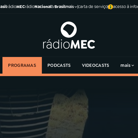
asil
rádio
MEC
rádio
Nacional
tv
Brasil
carta de serviço
acesso à inf
mais
PROGRAMAS
PODCASTS
VIDEOCASTS
mais