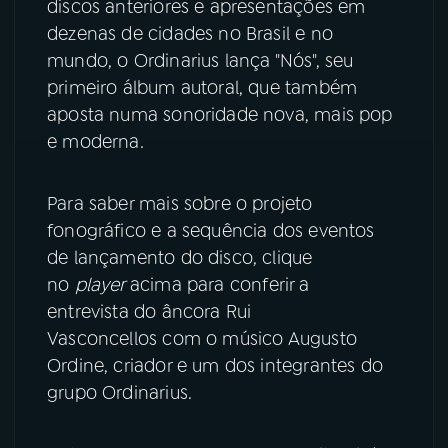
discos anteriores e apresentações em
dezenas de cidades no Brasil e no
YouTube
Facebook
mundo, o Ordinarius lança "Nós", seu
primeiro álbum autoral, que também
Instagram
X
aposta numa sonoridade nova, mais pop
e moderna.
TikTok
Para saber mais sobre o projeto
fonográfico e a sequência dos eventos
de lançamento do disco, clique
no
player
acima para conferir a
entrevista do âncora Rui
Vasconcellos com o músico Augusto
Ordine, criador e um dos integrantes do
grupo Ordinarius.