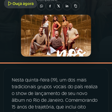
Ouça agora
03
PROGRAMAÇÃO
04
PROGRAMAS
05
PODCASTS
06
VIDEOCASTS
07
ÚLTIMAS
Nesta quinta-feira (19), um dos mais
tradicionais grupos vocais do país realiza
o show de lançamento de seu novo
08
PRÊMIO RÁDIO MEC
álbum no Rio de Janeiro. Comemorando
15 anos de trajetória, que inclui oito
ACOMPANHE A RÁDIO MEC