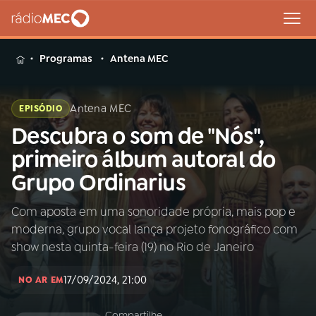
MENU
Programas
Antena MEC
Antena MEC
EPISÓDIO
Descubra o som de "Nós",
Buscar
na
primeiro álbum autoral do
Rádio
Buscar
Grupo Ordinarius
MEC
Com aposta em uma sonoridade própria, mais pop e
Início
AO VIVO
moderna, grupo vocal lança projeto fonográfico com
show nesta quinta-feira (19) no Rio de Janeiro
01
INÍCIO
17/09/2024, 21:00
NO AR EM
02
A RÁDIO
Compartilhe