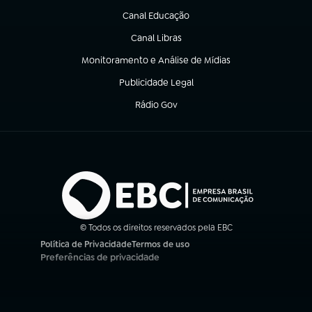
Canal Educação
(abre em nova aba)
Canal Libras
(abre em nova aba)
Monitoramento e Análise de Mídias
(abre em nova aba)
Publicidade Legal
(abre em nova aba)
Rádio Gov
(abre em nova aba)
© Todos os direitos reservados pela EBC
Política de Privacidade
Termos de uso
(abre em nova aba)
(abre em nova aba)
Preferências de privacidade