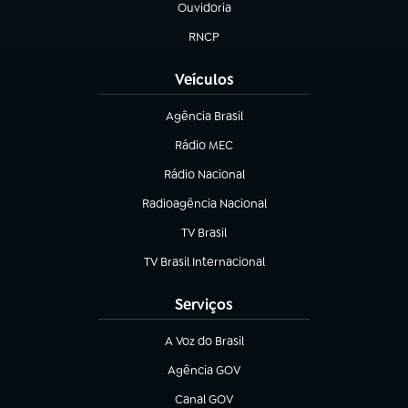
Ouvidoria
(abre em nova aba)
RNCP
(abre em nova aba)
Veículos
Agência Brasil
(abre em nova aba)
Rádio MEC
Rádio Nacional
(abre em nova aba)
Radioagência Nacional
(abre em nova aba)
TV Brasil
(abre em nova aba)
TV Brasil Internacional
(abre em nova aba)
Serviços
A Voz do Brasil
(abre em nova aba)
Agência GOV
(abre em nova aba)
Canal GOV
(abre em nova aba)