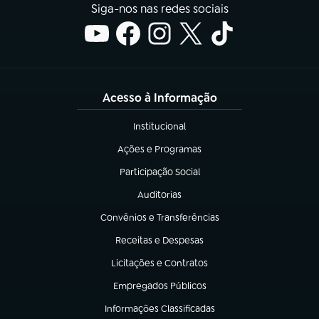
Siga-nos nas redes sociais
Acesso à Informação
Institucional
(abre em nova aba)
Ações e Programas
(abre em nova aba)
Participação Social
(abre em nova aba)
Auditorias
(abre em nova aba)
Convênios e Transferências
(abre em nova aba)
Receitas e Despesas
(abre em nova aba)
Licitações e Contratos
(abre em nova aba)
Empregados Públicos
(abre em nova aba)
Informações Classificadas
(abre em nova aba)