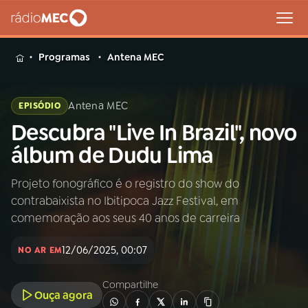
MENU
Programas
Antena MEC
Antena MEC
EPISÓDIO
Descubra "Live In Brazil", novo
Buscar
na
álbum de Dudu Lima
Rádio
Buscar
MEC
Projeto fonográfico é o registro do show do
contrabaixista no Ibitipoca Jazz Festival, em
Início
AO VIVO
comemoração aos seus 40 anos de carreira
12/06/2025, 00:07
01
INÍCIO
NO AR EM
Compartilhe
Ouça agora
02
A RÁDIO