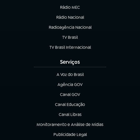
Rádio MEC
Rádio Nacional
(abre em nova aba)
Radioagência Nacional
(abre em nova aba)
TV Brasil
(abre em nova aba)
TV Brasil Internacional
(abre em nova aba)
Serviços
A Voz do Brasil
(abre em nova aba)
Agência GOV
(abre em nova aba)
Canal GOV
(abre em nova aba)
Canal Educação
(abre em nova aba)
Canal Libras
(abre em nova aba)
Monitoramento e Análise de Mídias
(abre em nova aba)
Publicidade Legal
(abre em nova aba)