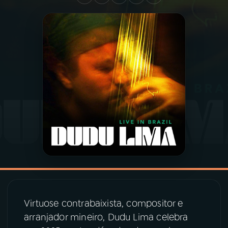
03
PROGRAMAÇÃO
04
PROGRAMAS
05
PODCASTS
06
VIDEOCASTS
07
ÚLTIMAS
08
PRÊMIO RÁDIO MEC
Virtuose contrabaixista, compositor e
arranjador mineiro, Dudu Lima celebra
ACOMPANHE A RÁDIO MEC