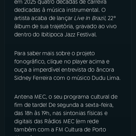
em 2025 quatro décadas de carreira
dedicadas à música instrumental. O
YouTube
Facebook
artista acaba de lançar
Live In Brazil
, 22º
álbum de sua trajetória, gravado ao vivo
Instagram
X
dentro do Ibitipoca Jazz Festival.
TikTok
Para saber mais sobre o projeto
fonográfico, clique no player acima e
ouça a imperdível entrevista do âncora
Sidney Ferreira com o músico Dudu Lima.
Antena MEC, o seu programa cultural de
fim de tarde! De segunda a sexta-feira,
das 18h às 19h, nas sintonias físicas e
digitais das Rádios MEC (em rede
também com a FM Cultura de Porto