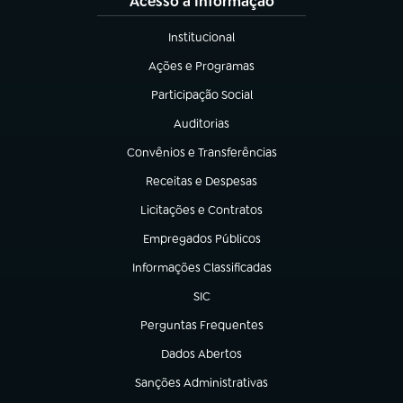
Acesso à Informação
Institucional
(abre em nova aba)
Ações e Programas
(abre em nova aba)
Participação Social
(abre em nova aba)
Auditorias
(abre em nova aba)
Convênios e Transferências
(abre em nova aba)
Receitas e Despesas
(abre em nova aba)
Licitações e Contratos
(abre em nova aba)
Empregados Públicos
(abre em nova aba)
Informações Classificadas
(abre em nova aba)
SIC
(abre em nova aba)
Perguntas Frequentes
(abre em nova aba)
Dados Abertos
(abre em nova aba)
Sanções Administrativas
(abre em nova aba)