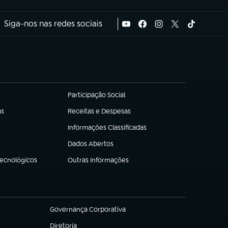
Siga-nos nas redes sociais
Participação Social
(abre em nova aba)
as
Receitas e Despesas
(abre em nova aba)
Informações Classificadas
(abre em nova aba)
Dados Abertos
(abre em nova aba)
Tecnológicos
Outras Informações
(abre em nova aba)
Governança Corporativa
(abre em nova aba)
Diretoria