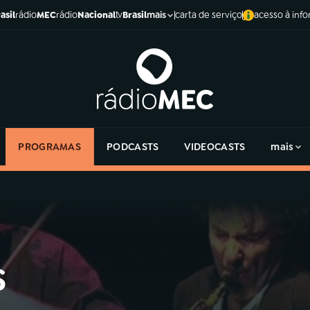
asil
rádio
MEC
rádio
Nacional
tv
Brasil
carta de serviço
acesso à inf
mais
PROGRAMAS
PODCASTS
VIDEOCASTS
mais
s