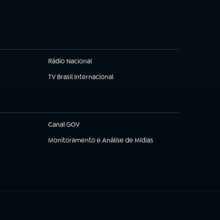
(abre em nova aba)
Rádio Nacional
(abre em nova aba)
TV Brasil Internacional
(abre em nova aba)
Canal GOV
(abre em nova aba)
Monitoramento e Análise de Mídias
(abre em nova aba)