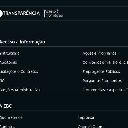
Acesso à
TRANSPARÊNCIA
abre em nova aba)
Informação
Acesso à Informação
Institucional
Ações e Programas
(abre em nova aba)
(abre em nova aba)
Auditorias
Convênios e Transferênci
(abre em nova aba)
(abre em nova aba)
Licitações e Contratos
Empregados Públicos
(abre em nova aba)
(abre em nova aba)
SIC
Perguntas Frequentes
(abre em nova aba)
(abre em nova aba)
Sanções Administrativas
Ferramentas e Aspectos 
(abre em nova aba)
(abre em nova aba)
A EBC
Quem somos
Imprensa
(abre em nova aba)
(abre em nova aba)
Contatos
Quem é Quem