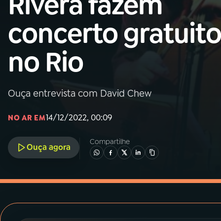
Rivera fazem
MEC
concerto gratuit
01
INÍCIO
no Rio
02
A RÁDIO
Ouça entrevista com David Chew
03
PROGRAMAÇÃO
14/12/2022, 00:09
NO AR EM
04
PROGRAMAS
Compartilhe
Ouça agora
05
PODCASTS
06
VIDEOCASTS