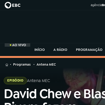
agência
Br
AO VIVO
INÍCIO
A RÁDIO
PROGRAMAÇÃO
MENU
Programas
Antena MEC
Buscar
na
Antena MEC
EPISÓDIO
Rádio
Buscar
MEC
David Chew e Bla
Buscar
na
Rádio
Início
AO VIVO