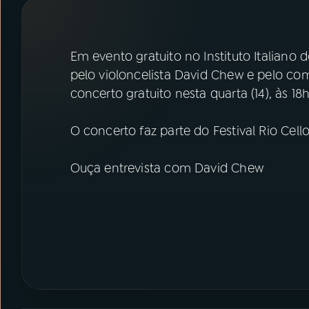
07
ÚLTIMAS
08
PRÊMIO RÁDIO MEC
Em evento gratuito no Instituto Italiano 
pelo violoncelista David Chew e pelo com
concerto gratuito nesta quarta (14), às 18
ACOMPANHE A RÁDIO MEC
YouTube
Facebook
O concerto faz parte do Festival Rio Cell
Instagram
X
Ouça entrevista com David Chew
TikTok