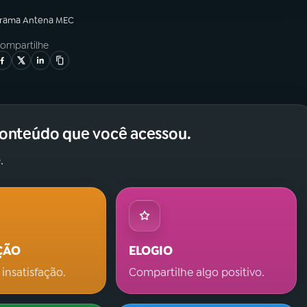
grama
Antena MEC
ompartilhe
conteúdo que você acessou.
.
ÇÃO
ELOGIO
 insatisfação.
Compartilhe algo positivo.