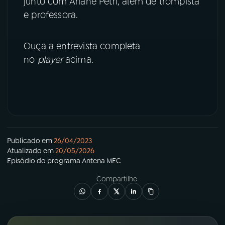
junto com Ariane Petri, além de trompista
e professora.
YouTube
Facebook
Ouça a entrevista completa
Instagram
X
no
player
acima.
TikTok
Publicado em
26/04/2023
Atualizado em
20/05/2026
Episódio
do programa
Antena MEC
Compartilhe