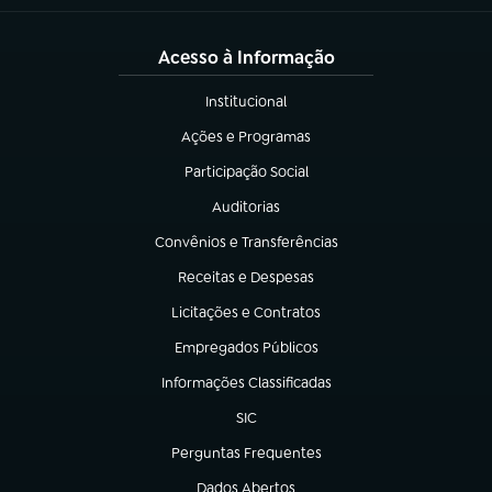
Acesso à Informação
Institucional
(abre em nova aba)
Ações e Programas
(abre em nova aba)
Participação Social
(abre em nova aba)
Auditorias
(abre em nova aba)
Convênios e Transferências
(abre em nova aba)
Receitas e Despesas
(abre em nova aba)
Licitações e Contratos
(abre em nova aba)
Empregados Públicos
(abre em nova aba)
Informações Classificadas
(abre em nova aba)
SIC
(abre em nova aba)
Perguntas Frequentes
(abre em nova aba)
Dados Abertos