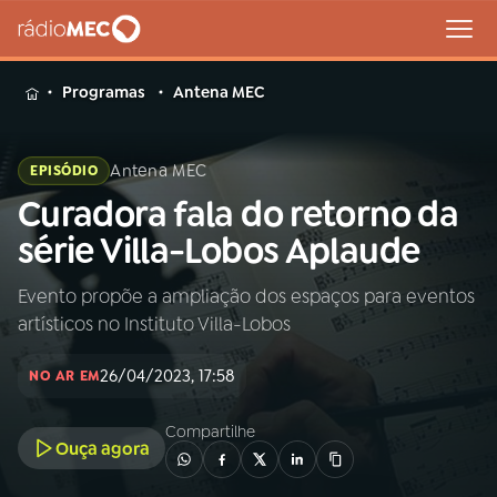
MENU
Programas
Antena MEC
Antena MEC
EPISÓDIO
Curadora fala do retorno da
Buscar
na
série Villa-Lobos Aplaude
Rádio
Buscar
MEC
Evento propõe a ampliação dos espaços para eventos
artísticos no Instituto Villa-Lobos
Início
AO VIVO
26/04/2023, 17:58
NO AR EM
01
INÍCIO
Compartilhe
Ouça agora
02
A RÁDIO