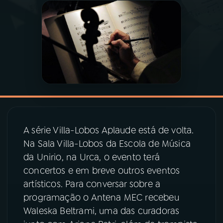
03
PROGRAMAÇÃO
04
PROGRAMAS
05
PODCASTS
06
VIDEOCASTS
A série Villa-Lobos Aplaude está de volta.
Na Sala Villa-Lobos da Escola de Música
07
ÚLTIMAS
da Unirio, na Urca, o evento terá
concertos e em breve outros eventos
artísticos. Para conversar sobre a
08
PRÊMIO RÁDIO MEC
programação o Antena MEC recebeu
Waleska Beltrami, uma das curadoras
ACOMPANHE A RÁDIO MEC