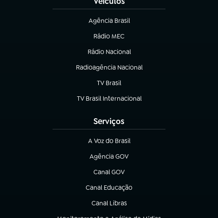
Veículos
Agência Brasil
(abre em nova aba)
Rádio MEC
Rádio Nacional
(abre em nova aba)
Radioagência Nacional
(abre em nova aba)
TV Brasil
(abre em nova aba)
TV Brasil Internacional
(abre em nova aba)
Serviços
A Voz do Brasil
(abre em nova aba)
Agência GOV
(abre em nova aba)
Canal GOV
(abre em nova aba)
Canal Educação
(abre em nova aba)
Canal Libras
(abre em nova aba)