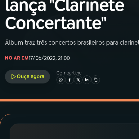
lança "Clarinete
MEC
Concertante"
01
INÍCIO
02
A RÁDIO
Álbum traz três concertos brasileiros para clarine
17/06/2022, 21:00
NO AR EM
03
PROGRAMAÇÃO
Compartilhe
Ouça agora
04
PROGRAMAS
05
PODCASTS
06
VIDEOCASTS