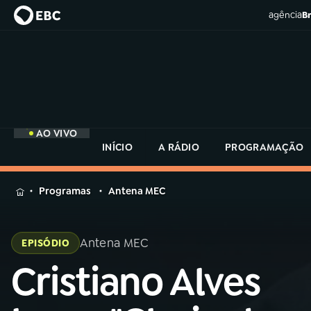
agência
Br
AO VIVO
INÍCIO
A RÁDIO
PROGRAMAÇÃO
MENU
Programas
Antena MEC
Buscar
na
Rádio
Antena MEC
EPISÓDIO
Buscar
MEC
Buscar
Cristiano Alves
na
Rádio
Início
AO VIVO