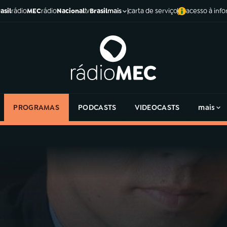
asil
rádio
MEC
rádio
Nacional
tv
Brasil
carta de serviço
acesso à inf
mais
PROGRAMAS
PODCASTS
VIDEOCASTS
mais