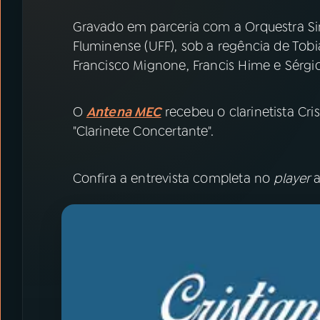
07
ÚLTIMAS
Gravado em parceria com a Orquestra Si
Fluminense (UFF), sob a regência de Tob
08
PRÊMIO RÁDIO MEC
Francisco Mignone, Francis Hime e Sérgio
ACOMPANHE A RÁDIO MEC
O
Antena MEC
recebeu o clarinetista Cr
"Clarinete Concertante".
YouTube
Facebook
Instagram
X
Confira a entrevista completa no
player
TikTok