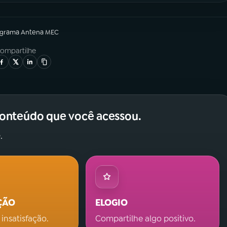
ograma
Antena MEC
ompartilhe
conteúdo que você acessou.
.
ÇÃO
ELOGIO
 insatisfação.
Compartilhe algo positivo.