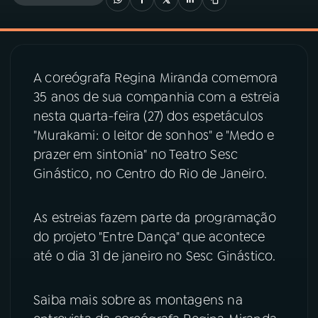
03
PROGRAMAÇÃO
A coreógrafa Regina Miranda comemora
04
PROGRAMAS
35 anos de sua companhia com a estreia
nesta quarta-feira (27) dos espetáculos
05
PODCASTS
"Murakami: o leitor de sonhos" e "Medo e
prazer em sintonia" no Teatro Sesc
Ginástico, no Centro do Rio de Janeiro.
06
VIDEOCASTS
As estreias fazem parte da programação
07
ÚLTIMAS
do projeto "Entre Dança" que acontece
até o dia 31 de janeiro no Sesc Ginástico.
08
PRÊMIO RÁDIO MEC
Saiba mais sobre as montagens na
ACOMPANHE A RÁDIO MEC