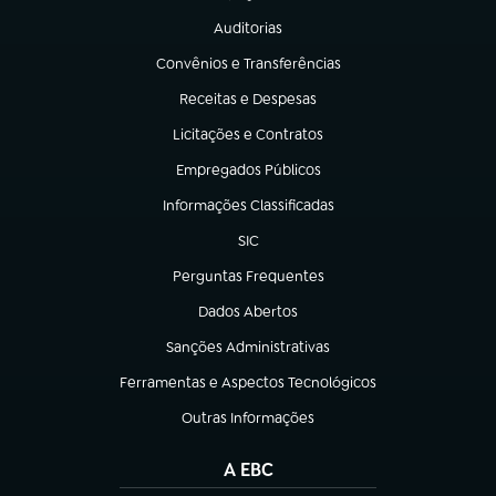
Auditorias
(abre em nova aba)
Convênios e Transferências
(abre em nova aba)
Receitas e Despesas
(abre em nova aba)
Licitações e Contratos
(abre em nova aba)
Empregados Públicos
(abre em nova aba)
Informações Classificadas
(abre em nova aba)
SIC
(abre em nova aba)
Perguntas Frequentes
(abre em nova aba)
Dados Abertos
(abre em nova aba)
Sanções Administrativas
(abre em nova aba)
Ferramentas e Aspectos Tecnológicos
(abre em nova aba)
Outras Informações
(abre em nova aba)
A EBC