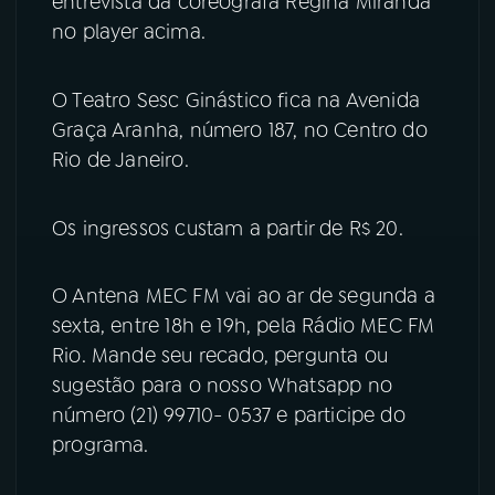
entrevista da coreógrafa Regina Miranda
no player acima.
YouTube
Facebook
O Teatro Sesc Ginástico fica na Avenida
Instagram
X
Graça Aranha, número 187, no Centro do
Rio de Janeiro.
TikTok
Os ingressos custam a partir de R$ 20.
O Antena MEC FM vai ao ar de segunda a
sexta, entre 18h e 19h, pela Rádio MEC FM
Rio. Mande seu recado, pergunta ou
sugestão para o nosso Whatsapp no
número (21) 99710- 0537 e participe do
programa.