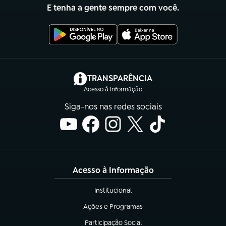
E tenha a gente sempre com você.
(abre em nova aba)
TRANSPARÊNCIA
Acesso à Informação
Siga-nos nas redes sociais
Acesso à Informação
Institucional
(abre em nova aba)
Ações e Programas
(abre em nova aba)
Participação Social
(abre em nova aba)