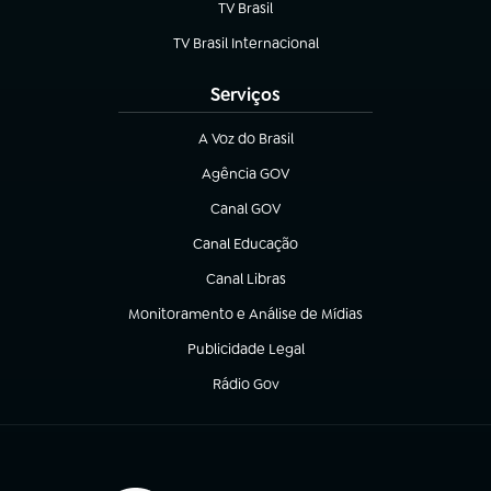
TV Brasil
(abre em nova aba)
TV Brasil Internacional
(abre em nova aba)
Serviços
A Voz do Brasil
(abre em nova aba)
Agência GOV
(abre em nova aba)
Canal GOV
(abre em nova aba)
Canal Educação
(abre em nova aba)
Canal Libras
(abre em nova aba)
Monitoramento e Análise de Mídias
(abre em nova aba)
Publicidade Legal
(abre em nova aba)
Rádio Gov
(abre em nova aba)