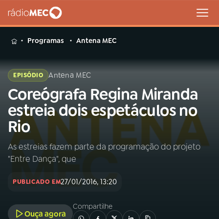
MENU
Programas
Antena MEC
Antena MEC
EPISÓDIO
Coreógrafa Regina Miranda
Buscar
na
estreia dois espetáculos no
Rádio
Buscar
Rio
MEC
As estreias fazem parte da programação do projeto
Início
AO VIVO
"Entre Dança", que
01
INÍCIO
27/01/2016, 13:20
PUBLICADO EM
Compartilhe
02
A RÁDIO
Ouça agora