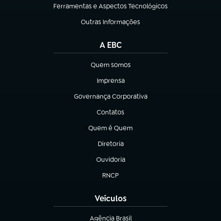
Ferramentas e Aspectos Tecnológicos
(abre em nova aba)
Outras Informações
(abre em nova aba)
A EBC
Quem somos
(abre em nova aba)
Imprensa
(abre em nova aba)
Governança Corporativa
(abre em nova aba)
Contatos
(abre em nova aba)
Quem é Quem
(abre em nova aba)
Diretoria
(abre em nova aba)
Ouvidoria
(abre em nova aba)
RNCP
(abre em nova aba)
Veículos
Agência Brasil