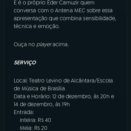
E é o próprio Éder Camuzir quem
conversa com o Antena MEC sobre essa
YouTube
Facebook
apresentação que combina sensibilidade,
técnica e emoção.
Instagram
X
TikTok
Ouça no
player
acima.
SERVIÇO
Local: Teatro Levino de Alcântara/Escola
de Música de Brasília
Data e Horário: 12 de dezembro, às 20h e
14 de dezembro, às 19h
Entrada:
Inteira: R$ 40
Meia: R$ 20