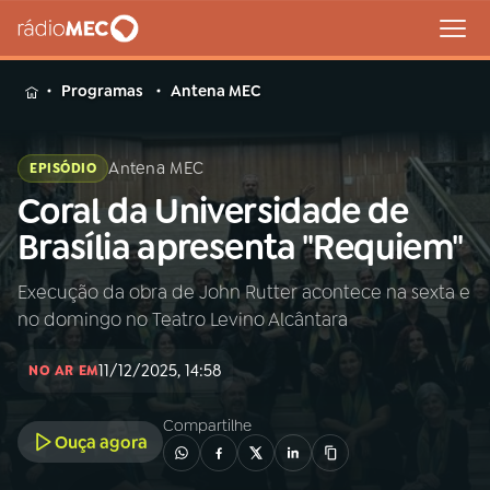
MENU
Programas
Antena MEC
Antena MEC
EPISÓDIO
Coral da Universidade de
Buscar
na
Brasília apresenta "Requiem"
Rádio
Buscar
MEC
Execução da obra de John Rutter acontece na sexta e
no domingo no Teatro Levino Alcântara
Início
AO VIVO
11/12/2025, 14:58
NO AR EM
01
INÍCIO
Compartilhe
Ouça agora
02
A RÁDIO