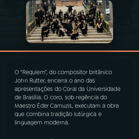
03
PROGRAMAÇÃO
04
PROGRAMAS
05
PODCASTS
O “Requiem”, do compositor britânico
06
VIDEOCASTS
John Rutter, encerra o ano das
apresentações do Coral da Universidade
de Brasília. O coro, sob regência do
07
ÚLTIMAS
Maestro Éder Camuzis, executam a obra
que combina tradição lutúrgica e
08
PRÊMIO RÁDIO MEC
linguagem moderna.
ACOMPANHE A RÁDIO MEC