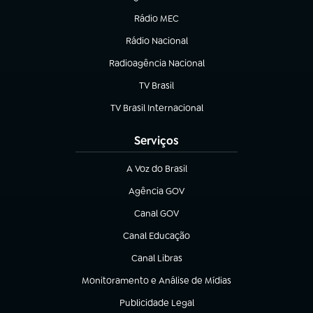
(abre em nova aba)
Rádio MEC
Rádio Nacional
(abre em nova aba)
Radioagência Nacional
(abre em nova aba)
TV Brasil
(abre em nova aba)
TV Brasil Internacional
(abre em nova aba)
Serviços
A Voz do Brasil
(abre em nova aba)
Agência GOV
(abre em nova aba)
Canal GOV
(abre em nova aba)
Canal Educação
(abre em nova aba)
Canal Libras
(abre em nova aba)
Monitoramento e Análise de Mídias
(abre em nova aba)
Publicidade Legal
(abre em nova aba)