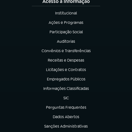
Acesso à Informação
Institucional
(abre em nova aba)
Ações e Programas
(abre em nova aba)
Participação Social
(abre em nova aba)
Auditorias
(abre em nova aba)
Convênios e Transferências
(abre em nova aba)
Receitas e Despesas
(abre em nova aba)
Licitações e Contratos
(abre em nova aba)
Empregados Públicos
(abre em nova aba)
Informações Classificadas
(abre em nova aba)
SIC
(abre em nova aba)
Perguntas Frequentes
(abre em nova aba)
Dados Abertos
(abre em nova aba)
Sanções Administrativas
(abre em nova aba)