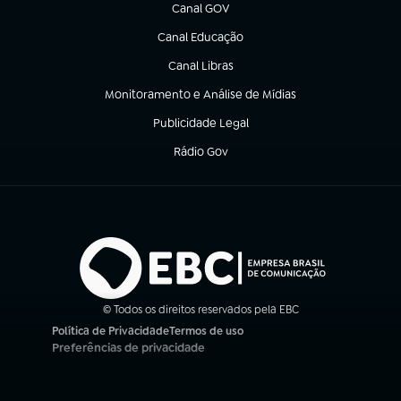
Canal GOV
(abre em nova aba)
Canal Educação
(abre em nova aba)
Canal Libras
(abre em nova aba)
Monitoramento e Análise de Mídias
(abre em nova aba)
Publicidade Legal
(abre em nova aba)
Rádio Gov
(abre em nova aba)
© Todos os direitos reservados pela EBC
Política de Privacidade
Termos de uso
(abre em nova aba)
(abre em nova aba)
Preferências de privacidade