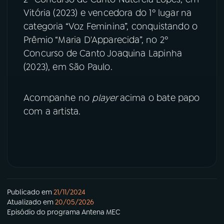
Vitória (2023) e vencedora do 1º lugar na
YouTube
Facebook
categoria “Voz Feminina”, conquistando o
Prêmio “Maria D'Apparecida”, no 2º
Instagram
X
Concurso de Canto Joaquina Lapinha
(2023), em São Paulo.
TikTok
Acompanhe no
player
acima o bate papo
com a artista.
Publicado em
21/11/2024
Atualizado em
20/05/2026
Episódio
do programa
Antena MEC