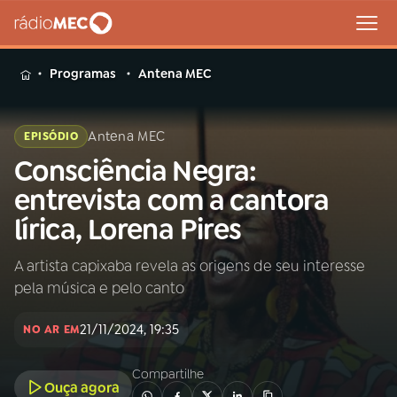
MENU
Programas
Antena MEC
Antena MEC
EPISÓDIO
Consciência Negra:
Buscar
na
entrevista com a cantora
Rádio
Buscar
lírica, Lorena Pires
MEC
A artista capixaba revela as origens de seu interesse
Início
AO VIVO
pela música e pelo canto
01
INÍCIO
21/11/2024, 19:35
NO AR EM
Compartilhe
02
A RÁDIO
Ouça agora