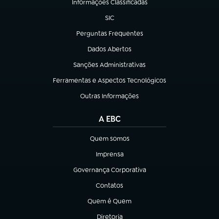
Informações Classificadas
(abre em nova aba)
SIC
(abre em nova aba)
Perguntas Frequentes
(abre em nova aba)
Dados Abertos
(abre em nova aba)
Sanções Administrativas
(abre em nova aba)
Ferramentas e Aspectos Tecnológicos
(abre em nova aba)
Outras Informações
(abre em nova aba)
A EBC
Quem somos
(abre em nova aba)
Imprensa
(abre em nova aba)
Governança Corporativa
(abre em nova aba)
Contatos
(abre em nova aba)
Quem é Quem
(abre em nova aba)
Diretoria