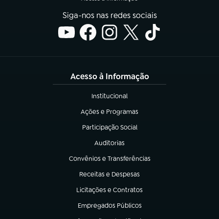
Siga-nos nas redes sociais
Acesso à Informação
Institucional
(abre em nova aba)
Ações e Programas
(abre em nova aba)
Participação Social
(abre em nova aba)
Auditorias
(abre em nova aba)
Convênios e Transferências
(abre em nova aba)
Receitas e Despesas
(abre em nova aba)
Licitações e Contratos
(abre em nova aba)
Empregados Públicos
(abre em nova aba)