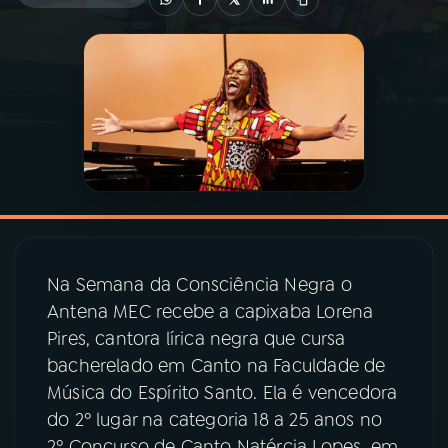
03
PROGRAMAÇÃO
04
PROGRAMAS
05
PODCASTS
06
VIDEOCASTS
Na Semana da Consciência Negra o
Antena MEC recebe a capixaba Lorena
07
ÚLTIMAS
Pires, cantora lírica negra que cursa
bacherelado em Canto na Faculdade de
08
PRÊMIO RÁDIO MEC
Música do Espírito Santo. Ela é vencedora
do 2º lugar na categoria 18 a 25 anos no
2º Concurso de Canto Natércia Lopes, em
ACOMPANHE A RÁDIO MEC