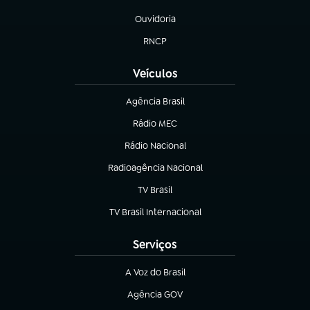
(abre em nova aba)
Ouvidoria
(abre em nova aba)
RNCP
(abre em nova aba)
Veículos
Agência Brasil
(abre em nova aba)
Rádio MEC
Rádio Nacional
(abre em nova aba)
Radioagência Nacional
(abre em nova aba)
TV Brasil
(abre em nova aba)
TV Brasil Internacional
(abre em nova aba)
Serviços
A Voz do Brasil
(abre em nova aba)
Agência GOV
(abre em nova aba)