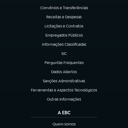
(abre em nova aba)
Convênios e Transferências
(abre em nova aba)
Receitas e Despesas
(abre em nova aba)
Licitações e Contratos
(abre em nova aba)
Empregados Públicos
(abre em nova aba)
Informações Classificadas
(abre em nova aba)
SIC
(abre em nova aba)
Perguntas Frequentes
(abre em nova aba)
Dados Abertos
(abre em nova aba)
Sanções Administrativas
(abre em nova aba)
Ferramentas e Aspectos Tecnológicos
(abre em nova aba)
Outras Informações
(abre em nova aba)
A EBC
Quem somos
(abre em nova aba)