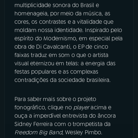
multiplicidade sonora do Brasil e
homenageia, por meio da música, as
YouTube
Facebook
cores, os contrastes e a vitalidade que
Instagram
X
moldam nossa identidade. Inspirado pelo
espírito do Modernismo, em especial pela
TikTok
obra de Di Cavalcanti, o EP de cinco
faixas traduz em som o que o artista
visual eternizou em telas: a energia das
festas populares e as complexas
contradições da sociedade brasileira.
Para saber mais sobre o projeto
fonográfico, clique no
player
acima e
ouça a imperdível entrevista do âncora
Sidney Ferreira com o trompetista da
Freedom Big Band
, Wesley Pimbo.