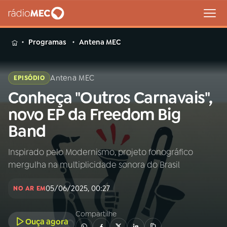
MENU
Programas
Antena MEC
Antena MEC
EPISÓDIO
Conheça "Outros Carnavais",
Buscar
na
novo EP da Freedom Big
Rádio
Buscar
Band
MEC
Inspirado pelo Modernismo, projeto fonográfico
Início
AO VIVO
mergulha na multiplicidade sonora do Brasil
01
INÍCIO
05/06/2025, 00:27
NO AR EM
Compartilhe
02
A RÁDIO
Ouça agora