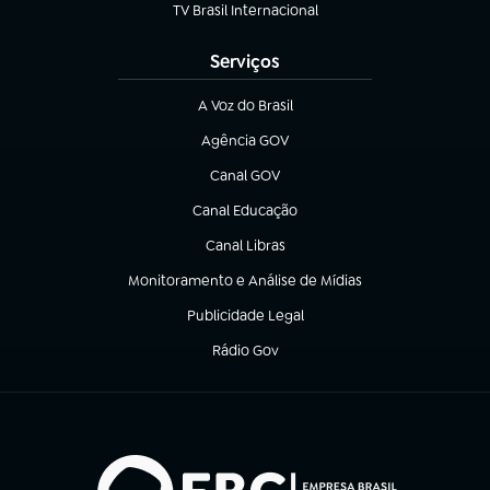
TV Brasil Internacional
(abre em nova aba)
Serviços
A Voz do Brasil
(abre em nova aba)
Agência GOV
(abre em nova aba)
Canal GOV
(abre em nova aba)
Canal Educação
(abre em nova aba)
Canal Libras
(abre em nova aba)
Monitoramento e Análise de Mídias
(abre em nova aba)
Publicidade Legal
(abre em nova aba)
Rádio Gov
(abre em nova aba)