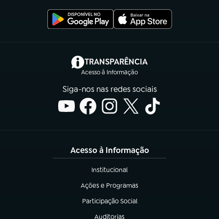
(abre em nova aba)
TRANSPARÊNCIA
Acesso à Informação
Siga-nos nas redes sociais
Acesso à Informação
Institucional
(abre em nova aba)
Ações e Programas
(abre em nova aba)
Participação Social
(abre em nova aba)
Auditorias