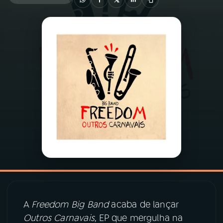
03
PROGRAMAÇÃO
04
PROGRAMAS
05
PODCASTS
06
VIDEOCASTS
07
ÚLTIMAS
08
PRÊMIO RÁDIO MEC
A
Freedom Big Band
acaba de lançar
Outros Carnavais
, EP que mergulha na
ACOMPANHE A RÁDIO MEC