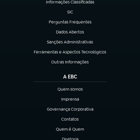
Informações Classificadas
(abre em nova aba)
SIC
(abre em nova aba)
Perguntas Frequentes
(abre em nova aba)
Dados Abertos
(abre em nova aba)
Sanções Administrativas
(abre em nova aba)
Ferramentas e Aspectos Tecnológicos
(abre em nova aba)
Outras Informações
(abre em nova aba)
A EBC
Quem somos
(abre em nova aba)
Imprensa
(abre em nova aba)
Governança Corporativa
(abre em nova aba)
Contatos
(abre em nova aba)
Quem é Quem
(abre em nova aba)
Diretoria