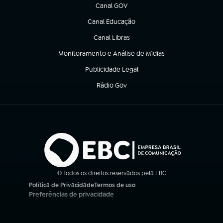
Canal GOV
(abre em nova aba)
Canal Educação
(abre em nova aba)
Canal Libras
(abre em nova aba)
Monitoramento e Análise de Mídias
(abre em nova aba)
Publicidade Legal
(abre em nova aba)
Rádio Gov
(abre em nova aba)
© Todos os direitos reservados pela EBC
Política de Privacidade
Termos de uso
(abre em nova aba)
(abre em nova aba)
Preferências de privacidade