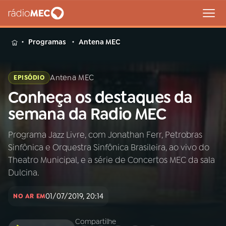
MENU
Programas
Antena MEC
Antena MEC
EPISÓDIO
Conheça os destaques da
Buscar
na
semana da Radio MEC
Rádio
Buscar
MEC
Programa Jazz Livre, com Jonathan Ferr, Petrobras
Sinfônica e Orquestra Sinfônica Brasileira, ao vivo do
Início
AO VIVO
Theatro Municipal, e a série de Concertos MEC da sala
Dulcina.
01
INÍCIO
01/07/2019, 20:14
NO AR EM
02
A RÁDIO
Compartilhe