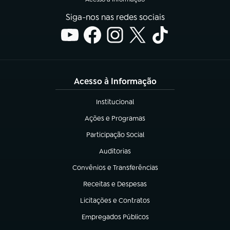
Siga-nos nas redes sociais
Acesso à Informação
Institucional
(abre em nova aba)
Ações e Programas
(abre em nova aba)
Participação Social
(abre em nova aba)
Auditorias
(abre em nova aba)
Convênios e Transferências
(abre em nova aba)
Receitas e Despesas
(abre em nova aba)
Licitações e Contratos
(abre em nova aba)
Empregados Públicos
(abre em nova aba)