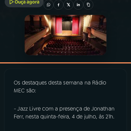
Ouça agora
03
PROGRAMAÇÃO
04
PROGRAMAS
05
PODCASTS
06
VIDEOCASTS
Os destaques desta semana na Rádio
MEC são:
07
ÚLTIMAS
- Jazz Livre com a presença de Jonathan
08
PRÊMIO RÁDIO MEC
Ferr, nesta quinta-feira, 4 de julho, às 21h.
ACOMPANHE A RÁDIO MEC