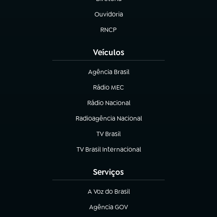
(abre em nova aba)
Ouvidoria
(abre em nova aba)
RNCP
(abre em nova aba)
Veículos
Agência Brasil
(abre em nova aba)
Rádio MEC
Rádio Nacional
(abre em nova aba)
Radioagência Nacional
(abre em nova aba)
TV Brasil
(abre em nova aba)
TV Brasil Internacional
(abre em nova aba)
Serviços
A Voz do Brasil
(abre em nova aba)
Agência GOV
(abre em nova aba)