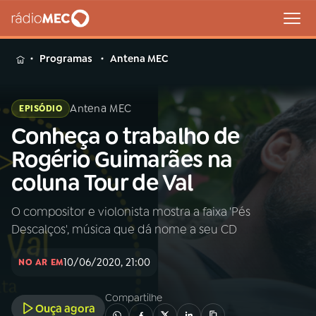
MENU
Programas
Antena MEC
Antena MEC
EPISÓDIO
Conheça o trabalho de
Buscar
na
Rogério Guimarães na
Rádio
Buscar
coluna Tour de Val
MEC
O compositor e violonista mostra a faixa 'Pés
Início
AO VIVO
Descalços', música que dá nome a seu CD
01
INÍCIO
10/06/2020, 21:00
NO AR EM
Compartilhe
02
A RÁDIO
Ouça agora