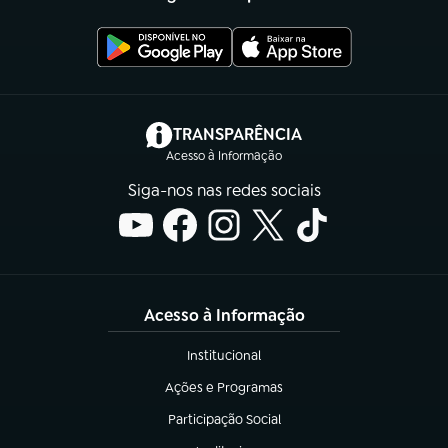
(abre em nova aba)
TRANSPARÊNCIA
Acesso à Informação
Siga-nos nas redes sociais
Acesso à Informação
Institucional
(abre em nova aba)
Ações e Programas
(abre em nova aba)
Participação Social
(abre em nova aba)