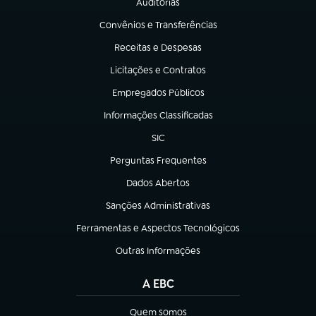
Auditorias
(abre em nova aba)
Convênios e Transferências
(abre em nova aba)
Receitas e Despesas
(abre em nova aba)
Licitações e Contratos
(abre em nova aba)
Empregados Públicos
(abre em nova aba)
Informações Classificadas
(abre em nova aba)
SIC
(abre em nova aba)
Perguntas Frequentes
(abre em nova aba)
Dados Abertos
(abre em nova aba)
Sanções Administrativas
(abre em nova aba)
Ferramentas e Aspectos Tecnológicos
(abre em nova aba)
Outras Informações
(abre em nova aba)
A EBC
Quem somos