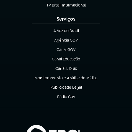
TV Brasil Internacional
(abre em nova aba)
Serviços
A Voz do Brasil
(abre em nova aba)
Agência GOV
(abre em nova aba)
Canal GOV
(abre em nova aba)
Canal Educação
(abre em nova aba)
Canal Libras
(abre em nova aba)
Monitoramento e Análise de Mídias
(abre em nova aba)
Publicidade Legal
(abre em nova aba)
Rádio Gov
(abre em nova aba)