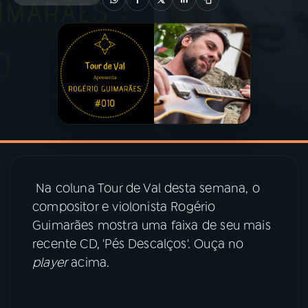
03
PROGRAMAÇÃO
04
PROGRAMAS
05
PODCASTS
06
VIDEOCASTS
Na coluna Tour de Val desta semana, o
compositor e violonista Rogério
07
ÚLTIMAS
Guimarães mostra uma faixa de seu mais
recente CD, 'Pés Descalços'. Ouça no
08
PRÊMIO RÁDIO MEC
player
acima.
ACOMPANHE A RÁDIO MEC