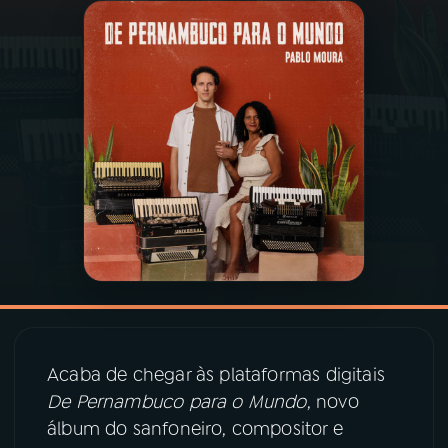
03
PROGRAMAÇÃO
04
PROGRAMAS
05
PODCASTS
06
VIDEOCASTS
07
ÚLTIMAS
Acaba de chegar às plataformas digitais
08
PRÊMIO RÁDIO MEC
De Pernambuco para o Mundo
, novo
álbum do sanfoneiro, compositor e
ACOMPANHE A RÁDIO MEC