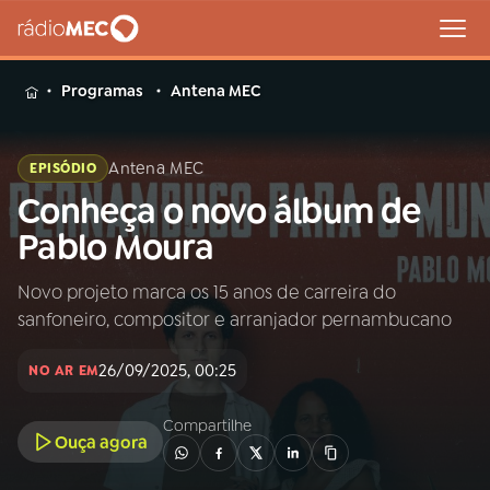
MENU
Programas
Antena MEC
Antena MEC
EPISÓDIO
Conheça o novo álbum de
Buscar
na
Pablo Moura
Rádio
Buscar
MEC
Novo projeto marca os 15 anos de carreira do
sanfoneiro, compositor e arranjador pernambucano
Início
AO VIVO
26/09/2025, 00:25
NO AR EM
01
INÍCIO
Compartilhe
Ouça agora
02
A RÁDIO