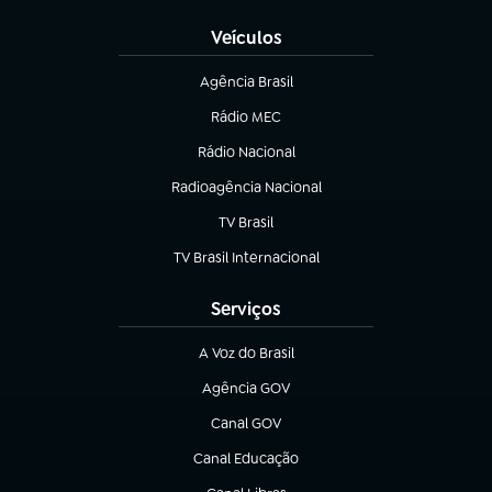
Veículos
Agência Brasil
(abre em nova aba)
Rádio MEC
Rádio Nacional
(abre em nova aba)
Radioagência Nacional
(abre em nova aba)
TV Brasil
(abre em nova aba)
TV Brasil Internacional
(abre em nova aba)
Serviços
A Voz do Brasil
(abre em nova aba)
Agência GOV
(abre em nova aba)
Canal GOV
(abre em nova aba)
Canal Educação
(abre em nova aba)