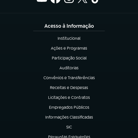
Acesso à Informação
Institucional
(abre em nova aba)
Ações e Programas
(abre em nova aba)
Participação Social
(abre em nova aba)
Auditorias
(abre em nova aba)
Convênios e Transferências
(abre em nova aba)
Receitas e Despesas
(abre em nova aba)
Licitações e Contratos
(abre em nova aba)
Empregados Públicos
(abre em nova aba)
Informações Classificadas
(abre em nova aba)
SIC
(abre em nova aba)
Perguntas Frequentes