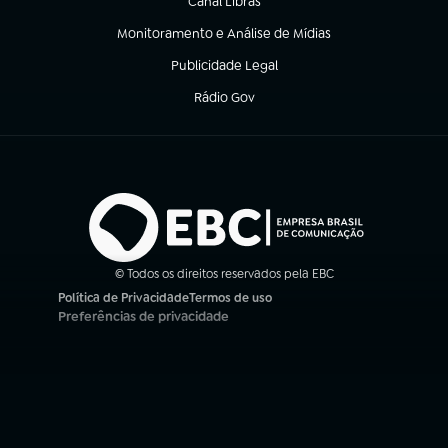
Canal Libras
(abre em nova aba)
Monitoramento e Análise de Mídias
(abre em nova aba)
Publicidade Legal
(abre em nova aba)
Rádio Gov
(abre em nova aba)
© Todos os direitos reservados pela EBC
Política de Privacidade
Termos de uso
(abre em nova aba)
(abre em nova aba)
Preferências de privacidade