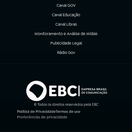
Canal GOV
(abre em nova aba)
Canal Educação
(abre em nova aba)
Canal Libras
(abre em nova aba)
Monitoramento e Análise de Mídias
(abre em nova aba)
Publicidade Legal
(abre em nova aba)
Rádio Gov
(abre em nova aba)
© Todos os direitos reservados pela EBC
Política de Privacidade
Termos de uso
(abre em nova aba)
(abre em nova aba)
Preferências de privacidade