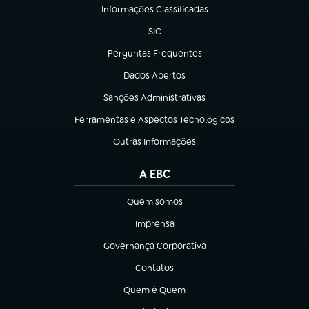
Informações Classificadas
(abre em nova aba)
SIC
(abre em nova aba)
Perguntas Frequentes
(abre em nova aba)
Dados Abertos
(abre em nova aba)
Sanções Administrativas
(abre em nova aba)
Ferramentas e Aspectos Tecnológicos
(abre em nova aba)
Outras Informações
(abre em nova aba)
A EBC
Quem somos
(abre em nova aba)
Imprensa
(abre em nova aba)
Governança Corporativa
(abre em nova aba)
Contatos
(abre em nova aba)
Quem é Quem
(abre em nova aba)