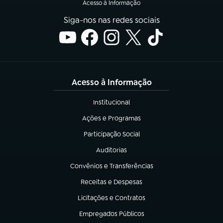
Acesso à Informação
Siga-nos nas redes sociais
Acesso à Informação
Institucional
(abre em nova aba)
Ações e Programas
(abre em nova aba)
Participação Social
(abre em nova aba)
Auditorias
(abre em nova aba)
Convênios e Transferências
(abre em nova aba)
Receitas e Despesas
(abre em nova aba)
Licitações e Contratos
(abre em nova aba)
Empregados Públicos
(abre em nova aba)