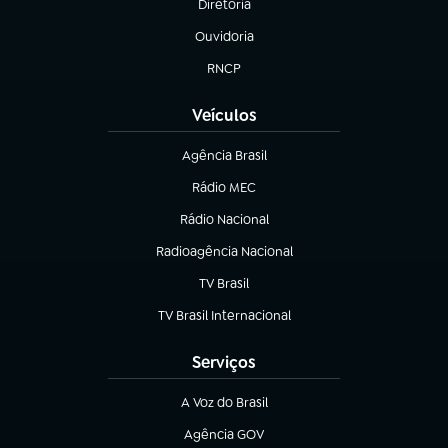
Diretoria
(abre em nova aba)
Ouvidoria
(abre em nova aba)
RNCP
(abre em nova aba)
Veículos
Agência Brasil
(abre em nova aba)
Rádio MEC
Rádio Nacional
(abre em nova aba)
Radioagência Nacional
(abre em nova aba)
TV Brasil
(abre em nova aba)
TV Brasil Internacional
(abre em nova aba)
Serviços
A Voz do Brasil
(abre em nova aba)
Agência GOV
(abre em nova aba)