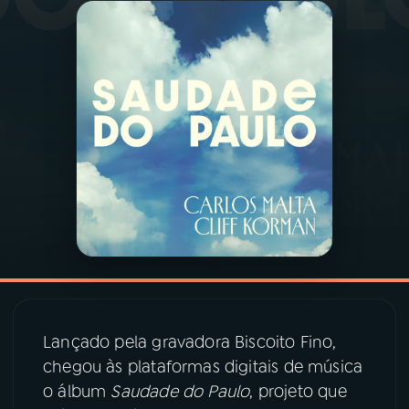
03
PROGRAMAÇÃO
04
PROGRAMAS
05
PODCASTS
06
VIDEOCASTS
07
ÚLTIMAS
Lançado pela gravadora Biscoito Fino,
08
PRÊMIO RÁDIO MEC
chegou às plataformas digitais de música
o álbum
Saudade do Paulo
, projeto que
ACOMPANHE A RÁDIO MEC