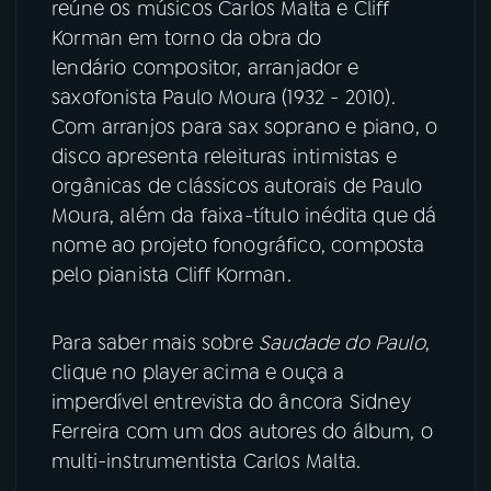
reúne os músicos Carlos Malta e Cliff
Korman em torno da obra do
YouTube
Facebook
lendário compositor, arranjador e
saxofonista Paulo Moura (1932 - 2010).
Instagram
X
Com arranjos para sax soprano e piano, o
disco apresenta releituras intimistas e
TikTok
orgânicas de clássicos autorais de Paulo
Moura, além da faixa-título inédita que dá
nome ao projeto fonográfico, composta
pelo pianista Cliff Korman.
Para saber mais sobre
Saudade do Paulo
,
clique no player acima e ouça a
imperdível entrevista do âncora Sidney
Ferreira com um dos autores do álbum, o
multi-instrumentista Carlos Malta.