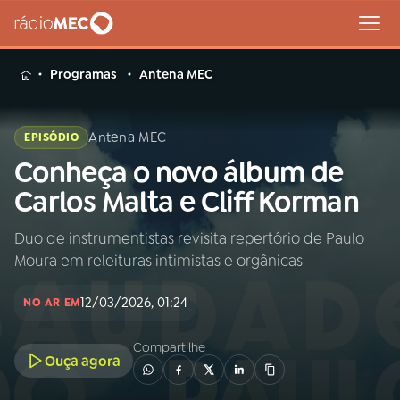
MENU
Programas
Antena MEC
Antena MEC
EPISÓDIO
Conheça o novo álbum de
Buscar
na
Carlos Malta e Cliff Korman
Rádio
Buscar
MEC
Duo de instrumentistas revisita repertório de Paulo
Moura em releituras intimistas e orgânicas
Início
AO VIVO
12/03/2026, 01:24
NO AR EM
01
INÍCIO
Compartilhe
Ouça agora
02
A RÁDIO