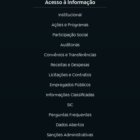
Acesso à Informação
Institucional
(abre em nova aba)
Ações e Programas
(abre em nova aba)
Participação Social
(abre em nova aba)
Auditorias
(abre em nova aba)
Convênios e Transferências
(abre em nova aba)
Receitas e Despesas
(abre em nova aba)
Licitações e Contratos
(abre em nova aba)
Empregados Públicos
(abre em nova aba)
Informações Classificadas
(abre em nova aba)
SIC
(abre em nova aba)
Perguntas Frequentes
(abre em nova aba)
Dados Abertos
(abre em nova aba)
Sanções Administrativas
(abre em nova aba)