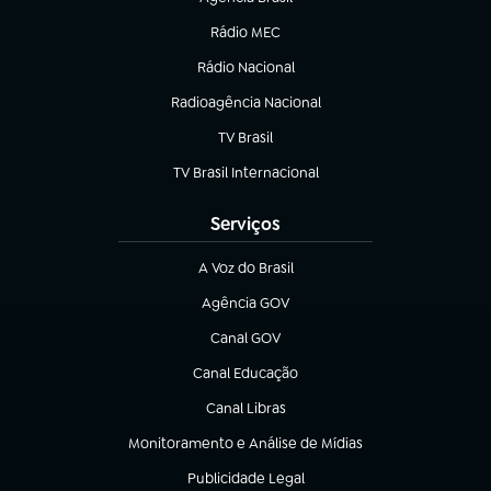
(abre em nova aba)
Rádio MEC
Rádio Nacional
(abre em nova aba)
Radioagência Nacional
(abre em nova aba)
TV Brasil
(abre em nova aba)
TV Brasil Internacional
(abre em nova aba)
Serviços
A Voz do Brasil
(abre em nova aba)
Agência GOV
(abre em nova aba)
Canal GOV
(abre em nova aba)
Canal Educação
(abre em nova aba)
Canal Libras
(abre em nova aba)
Monitoramento e Análise de Mídias
(abre em nova aba)
Publicidade Legal
(abre em nova aba)