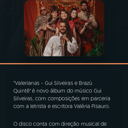
03
PROGRAMAÇÃO
04
PROGRAMAS
05
PODCASTS
06
VIDEOCASTS
"Valerianas - Gui Silveiras e Brazú
07
ÚLTIMAS
Quintê" é novo álbum do músico Gui
Silveiras, com composições em parceria
com a letrista e escritora Valéria Pisauro.
08
PRÊMIO RÁDIO MEC
O disco conta com direção musical de
ACOMPANHE A RÁDIO MEC