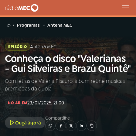
MENU
Programas
Antena MEC
Antena MEC
EPISÓDIO
Conheça o disco "Valerianas
Buscar
na
- Gui Silveiras e Brazú Quintê"
Rádio
Buscar
MEC
Com letras de Valéria Pisauro, álbum reúne músicas
premiadas da dupla
Início
AO VIVO
23/01/2025, 21:00
NO AR EM
01
INÍCIO
Compartilhe
Ouça agora
02
A RÁDIO