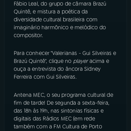
Fábio Leal, do grupo de câmara Brazú
Quintê, e mistura a poética da
YouTube
Facebook
diversidade cultural brasileira com
imaginário harmônico e melódico do
Instagram
X
compositor.
TikTok
Para conhecer "Valerianas - Gui Silveiras e
Brazú Quintê", clique no
player
acima e
ouça a entrevista do âncora Sidney
Ferreira com Gui Silveiras.
Antena MEC, o seu programa cultural de
fim de tarde! De segunda a sexta-feira,
das 18h às 19h, nas sintonias físicas e
digitais das Rádios MEC (em rede
também com a FM Cultura de Porto