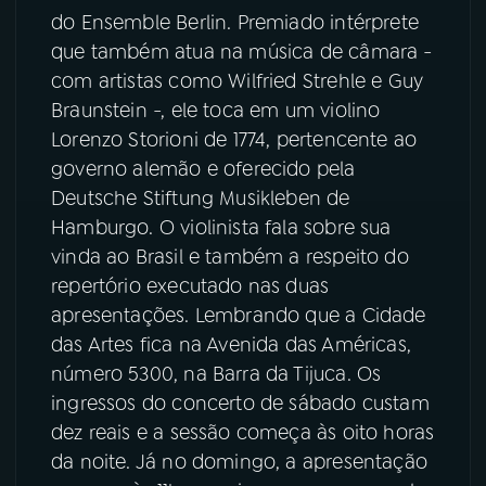
do Ensemble Berlin. Premiado intérprete
YouTube
Facebook
que também atua na música de câmara -
com artistas como Wilfried Strehle e Guy
Instagram
X
Braunstein -, ele toca em um violino
Lorenzo Storioni de 1774, pertencente ao
TikTok
governo alemão e oferecido pela
Deutsche Stiftung Musikleben de
Hamburgo. O violinista fala sobre sua
vinda ao Brasil e também a respeito do
repertório executado nas duas
apresentações. Lembrando que a Cidade
das Artes fica na Avenida das Américas,
número 5300, na Barra da Tijuca. Os
ingressos do concerto de sábado custam
dez reais e a sessão começa às oito horas
da noite. Já no domingo, a apresentação