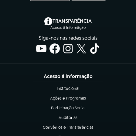
(abre em nova aba)
TRANSPARÊNCIA
Acesso à Informação
Siga-nos nas redes sociais
Acesso à Informação
Institucional
(abre em nova aba)
Ações e Programas
(abre em nova aba)
Participação Social
(abre em nova aba)
Auditorias
(abre em nova aba)
Convênios e Transferências
(abre em nova aba)