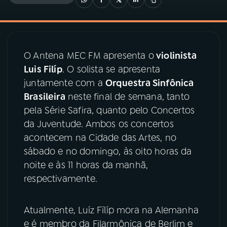
03
PROGRAMAÇÃO
O Antena MEC FM apresenta o
violinista
04
PROGRAMAS
Luis Filíp
. O solista se apresenta
juntamente com a
Orquestra Sinfônica
05
PODCASTS
Brasileira
neste final de semana, tanto
pela Série Safira, quanto pelo Concertos
da Juventude. Ambos os concertos
06
VIDEOCASTS
acontecem na Cidade das Artes, no
sábado e no domingo, às oito horas da
07
ÚLTIMAS
noite e às 11 horas da manhã,
respectivamente.
08
PRÊMIO RÁDIO MEC
Atualmente, Luíz Fïlíp mora na Alemanha
e é membro da Filarmônica de Berlim e
ACOMPANHE A RÁDIO MEC