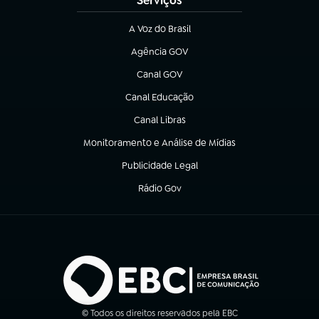
Serviços
A Voz do Brasil
(abre em nova aba)
Agência GOV
(abre em nova aba)
Canal GOV
(abre em nova aba)
Canal Educação
(abre em nova aba)
Canal Libras
(abre em nova aba)
Monitoramento e Análise de Mídias
(abre em nova aba)
Publicidade Legal
(abre em nova aba)
Rádio Gov
(abre em nova aba)
© Todos os direitos reservados pela EBC