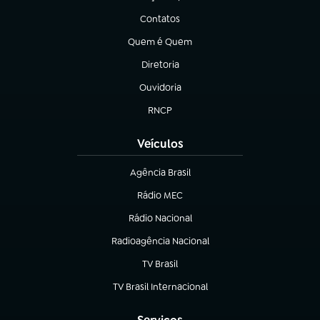
(abre em nova aba)
Contatos
(abre em nova aba)
Quem é Quem
(abre em nova aba)
Diretoria
(abre em nova aba)
Ouvidoria
(abre em nova aba)
RNCP
(abre em nova aba)
Veículos
Agência Brasil
(abre em nova aba)
Rádio MEC
Rádio Nacional
(abre em nova aba)
Radioagência Nacional
(abre em nova aba)
TV Brasil
(abre em nova aba)
TV Brasil Internacional
(abre em nova aba)