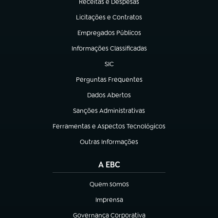
Receitas e Despesas
(abre em nova aba)
Licitações e Contratos
(abre em nova aba)
Empregados Públicos
(abre em nova aba)
Informações Classificadas
(abre em nova aba)
SIC
(abre em nova aba)
Perguntas Frequentes
(abre em nova aba)
Dados Abertos
(abre em nova aba)
Sanções Administrativas
(abre em nova aba)
Ferramentas e Aspectos Tecnológicos
(abre em nova aba)
Outras Informações
(abre em nova aba)
A EBC
Quem somos
(abre em nova aba)
Imprensa
(abre em nova aba)
Governança Corporativa