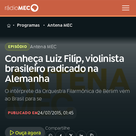
MENU
Programas
Antena MEC
Antena MEC
EPISÓDIO
Conheça Luiz Filíp, violinista
Buscar
na
brasileiro radicado na
Rádio
Buscar
Alemanha
MEC
O intérprete da Orquestra Filarmônica de Berlim vem
Início
AO VIVO
ao Brasil para se
01
INÍCIO
24/07/2015, 01:45
PUBLICADO EM
Compartilhe
02
A RÁDIO
Ouça agora