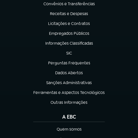
Convênios e Transferências
(abre em nova aba)
Receitas e Despesas
(abre em nova aba)
Licitações e Contratos
(abre em nova aba)
Empregados Públicos
(abre em nova aba)
Informações Classificadas
(abre em nova aba)
SIC
(abre em nova aba)
Perguntas Frequentes
(abre em nova aba)
Dados Abertos
(abre em nova aba)
Sanções Administrativas
(abre em nova aba)
Ferramentas e Aspectos Tecnológicos
(abre em nova aba)
Outras Informações
(abre em nova aba)
A EBC
Quem somos
(abre em nova aba)