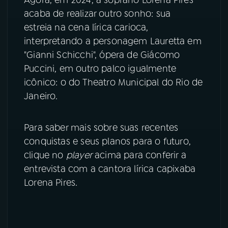
acaba de realizar outro sonho: sua
YouTube
Facebook
estreia na cena lírica carioca,
interpretando a personagem Lauretta em
Instagram
X
"Gianni Schicchi", ópera de Giácomo
Puccini, em outro palco igualmente
TikTok
icônico: o do Theatro Municipal do Rio de
Janeiro.
Para saber mais sobre suas recentes
conquistas e seus planos para o futuro,
clique no
player
acima para conferir a
entrevista com a cantora lírica capixaba
Lorena Pires.