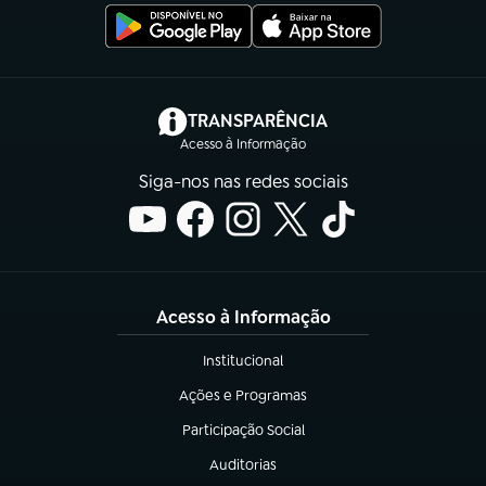
(abre em nova aba)
TRANSPARÊNCIA
Acesso à Informação
Siga-nos nas redes sociais
Acesso à Informação
Institucional
(abre em nova aba)
Ações e Programas
(abre em nova aba)
Participação Social
(abre em nova aba)
Auditorias
(abre em nova aba)