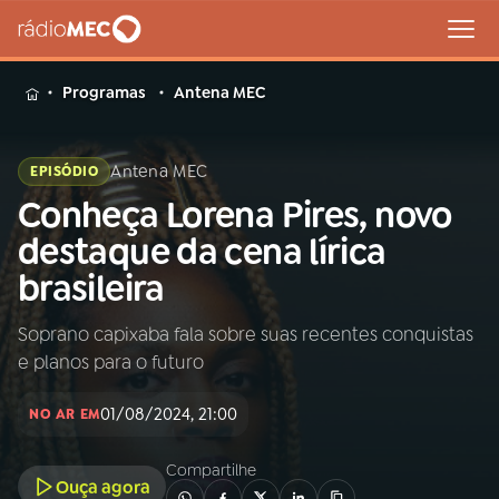
MENU
Programas
Antena MEC
Antena MEC
EPISÓDIO
Conheça Lorena Pires, novo
Buscar
na
destaque da cena lírica
Rádio
Buscar
brasileira
MEC
Soprano capixaba fala sobre suas recentes conquistas
Início
AO VIVO
e planos para o futuro
01
INÍCIO
01/08/2024, 21:00
NO AR EM
Compartilhe
02
A RÁDIO
Ouça agora