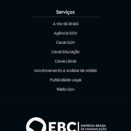
(abre em nova aba)
Serviços
A Voz do Brasil
(abre em nova aba)
Agência GOV
(abre em nova aba)
Canal GOV
(abre em nova aba)
Canal Educação
(abre em nova aba)
Canal Libras
(abre em nova aba)
Monitoramento e Análise de Mídias
(abre em nova aba)
Publicidade Legal
(abre em nova aba)
Rádio Gov
(abre em nova aba)