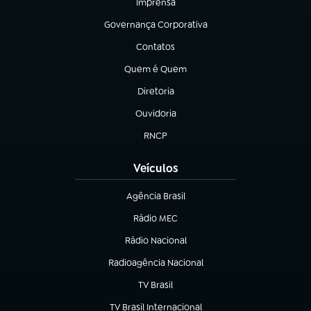
Imprensa
(abre em nova aba)
Governança Corporativa
(abre em nova aba)
Contatos
(abre em nova aba)
Quem é Quem
(abre em nova aba)
Diretoria
(abre em nova aba)
Ouvidoria
(abre em nova aba)
RNCP
(abre em nova aba)
Veículos
Agência Brasil
(abre em nova aba)
Rádio MEC
Rádio Nacional
(abre em nova aba)
Radioagência Nacional
(abre em nova aba)
TV Brasil
(abre em nova aba)
TV Brasil Internacional