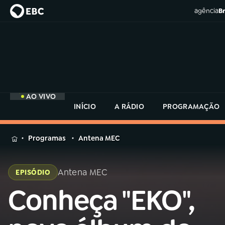
agência
Br
AO VIVO
INÍCIO
A RÁDIO
PROGRAMAÇÃO
MENU
Programas
Antena MEC
Buscar
na
Antena MEC
EPISÓDIO
Rádio
Buscar
MEC
Conheça "EKO",
Buscar
na
Rádio
Início
AO VIVO