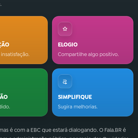
.
ÇÃO
ELOGIO
 insatisfação.
Compartilhe algo positivo.
ÇÃO
SIMPLIFIQUE
dido.
Sugira melhorias.
 mas é com a EBC que estará dialogando. O Fala.BR é