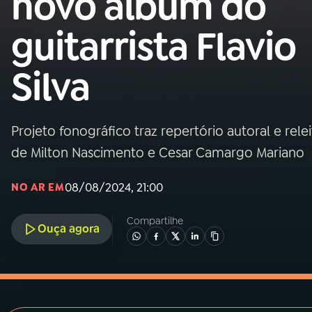
novo álbum do
MEC
guitarrista Flavio
01
INÍCIO
Silva
02
A RÁDIO
Projeto fonográfico traz repertório autoral e rele
03
PROGRAMAÇÃO
de Milton Nascimento e Cesar Camargo Mariano
04
PROGRAMAS
08/08/2024, 21:00
NO AR EM
Compartilhe
05
PODCASTS
Ouça agora
06
VIDEOCASTS