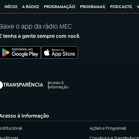
INÍCIO
A RÁDIO
PROGRAMAÇÃO
PROGRAMAS
PODCASTS
Baixe o app da rádio MEC
E tenha a gente sempre com você.
Acesso à
TRANSPARÊNCIA
abre em nova aba)
Informação
Acesso à Informação
Institucional
Ações e Programas
(abre em nova aba)
(abre em nova aba)
Auditorias
Convênios e Transferênci