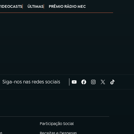
VIDEOCASTS
ÚLTIMAS
PRÊMIO RÁDIO MEC
Siga-nos nas redes sociais
Participação Social
(abre em nova aba)
as
Receitas e Despesas