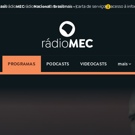
asil
rádio
MEC
rádio
Nacional
tv
Brasil
carta de serviço
acesso à inf
mais
PROGRAMAS
PODCASTS
VIDEOCASTS
mais