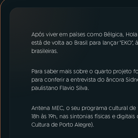
07
ÚLTIMAS
08
PRÊMIO RÁDIO MEC
Após viver em países como Bélgica, Holand
está de volta ao Brasil para lançar "EKO"
ACOMPANHE A RÁDIO MEC
brasileiras.
YouTube
Facebook
Para saber mais sobre o quarto projeto f
Instagram
X
para conferir a entrevista do âncora Sid
paulistano Flavio Silva.
TikTok
Antena MEC, o seu programa cultural de f
18h às 19h, nas sintonias físicas e digi
Cultura de Porto Alegre).