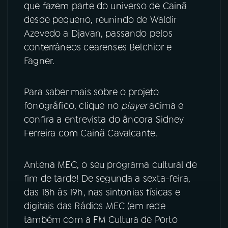
que fazem parte do universo de Cainã
desde pequeno, reunindo de Waldir
YouTube
Facebook
Azevedo a Djavan, passando pelos
conterrâneos cearenses Belchior e
Instagram
X
Fagner.
TikTok
Para saber mais sobre o projeto
fonográfico, clique no
player
acima e
confira a entrevista do âncora Sidney
Ferreira com Cainã Cavalcante.
Antena MEC, o seu programa cultural de
fim de tarde! De segunda a sexta-feira,
das 18h às 19h, nas sintonias físicas e
digitais das Rádios MEC (em rede
também com a FM Cultura de Porto