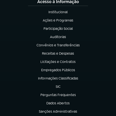
Acesso à Informação
Institucional
(abre em nova aba)
Ações e Programas
(abre em nova aba)
Participação Social
(abre em nova aba)
Auditorias
(abre em nova aba)
Convênios e Transferências
(abre em nova aba)
Receitas e Despesas
(abre em nova aba)
Licitações e Contratos
(abre em nova aba)
Empregados Públicos
(abre em nova aba)
Informações Classificadas
(abre em nova aba)
SIC
(abre em nova aba)
Perguntas Frequentes
(abre em nova aba)
Dados Abertos
(abre em nova aba)
Sanções Administrativas
(abre em nova aba)