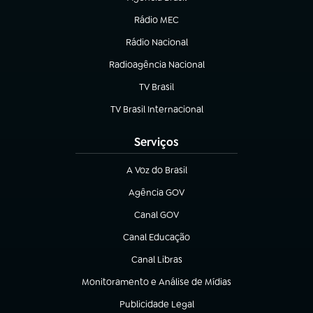
(abre em nova aba)
Rádio MEC
Rádio Nacional
(abre em nova aba)
Radioagência Nacional
(abre em nova aba)
TV Brasil
(abre em nova aba)
TV Brasil Internacional
(abre em nova aba)
Serviços
A Voz do Brasil
(abre em nova aba)
Agência GOV
(abre em nova aba)
Canal GOV
(abre em nova aba)
Canal Educação
(abre em nova aba)
Canal Libras
(abre em nova aba)
Monitoramento e Análise de Mídias
(abre em nova aba)
Publicidade Legal
(abre em nova aba)