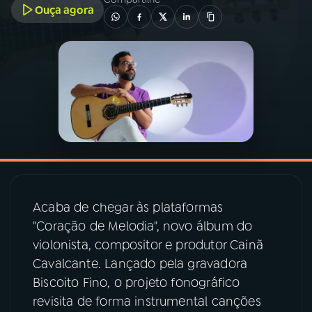
Ouça agora
03
PROGRAMAÇÃO
04
PROGRAMAS
05
PODCASTS
06
VIDEOCASTS
Acaba de chegar às plataformas
07
ÚLTIMAS
"Coração de Melodia", novo álbum do
violonista, compositor e produtor Cainã
Cavalcante. Lançado pela gravadora
08
PRÊMIO RÁDIO MEC
Biscoito Fino, o projeto fonográfico
revisita de forma instrumental canções
ACOMPANHE A RÁDIO MEC