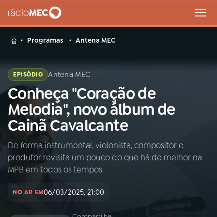
MENU
Programas
Antena MEC
Antena MEC
EPISÓDIO
Conheça "Coração de
Buscar
na
Melodia", novo álbum de
Rádio
Buscar
Cainã Cavalcante
MEC
De forma instrumental, violonista, compositor e
Início
AO VIVO
produtor revisita um pouco do que há de melhor na
MPB em todos os tempos
01
INÍCIO
06/03/2025, 21:00
NO AR EM
02
A RÁDIO
Compartilhe