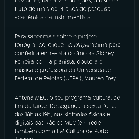
Dezidério, da ODZ Produções, o disco é
fruto de mais de 14 anos de pesquisa
YouTube
Facebook
acadêmica da instrumentista.
Instagram
X
Para saber mais sobre o projeto
fonográfico, clique no
player
acima para
TikTok
conferir a entrevista do âncora Sidney
Ferreira com a pianista, doutora em
música e professora da Universidade
Federal de Pelotas (UFPel), Mauren Frey.
Antena MEC, o seu programa cultural de
fim de tarde! De segunda a sexta-feira,
das 18h às 19h, nas sintonias físicas e
digitais das Rádios MEC (em rede
também com a FM Cultura de Porto