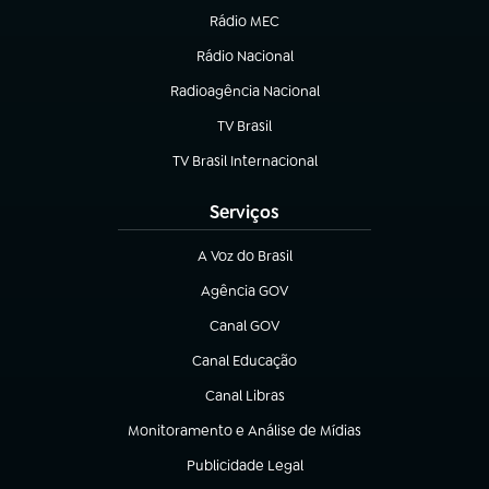
Rádio MEC
Rádio Nacional
(abre em nova aba)
Radioagência Nacional
(abre em nova aba)
TV Brasil
(abre em nova aba)
TV Brasil Internacional
(abre em nova aba)
Serviços
A Voz do Brasil
(abre em nova aba)
Agência GOV
(abre em nova aba)
Canal GOV
(abre em nova aba)
Canal Educação
(abre em nova aba)
Canal Libras
(abre em nova aba)
Monitoramento e Análise de Mídias
(abre em nova aba)
Publicidade Legal
(abre em nova aba)