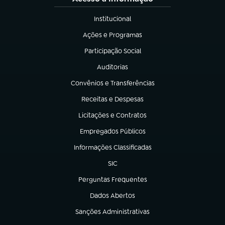
Institucional
(abre em nova aba)
Ações e Programas
(abre em nova aba)
Participação Social
(abre em nova aba)
Auditorias
(abre em nova aba)
Convênios e Transferências
(abre em nova aba)
Receitas e Despesas
(abre em nova aba)
Licitações e Contratos
(abre em nova aba)
Empregados Públicos
(abre em nova aba)
Informações Classificadas
(abre em nova aba)
SIC
(abre em nova aba)
Perguntas Frequentes
(abre em nova aba)
Dados Abertos
(abre em nova aba)
Sanções Administrativas
(abre em nova aba)