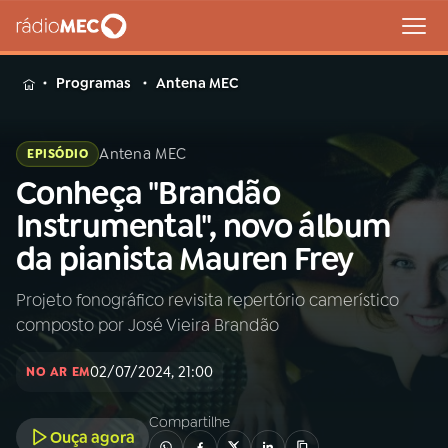
MENU
Programas
Antena MEC
Antena MEC
EPISÓDIO
Conheça "Brandão
Buscar
na
Instrumental", novo álbum
Rádio
Buscar
da pianista Mauren Frey
MEC
Projeto fonográfico revisita repertório camerístico
Início
AO VIVO
composto por José Vieira Brandão
01
INÍCIO
02/07/2024, 21:00
NO AR EM
Compartilhe
02
A RÁDIO
Ouça agora