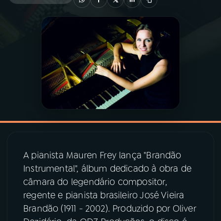
03
PROGRAMAÇÃO
04
PROGRAMAS
05
PODCASTS
06
VIDEOCASTS
A pianista Mauren Frey lança "Brandão
07
ÚLTIMAS
Instrumental", álbum dedicado à obra de
câmara do legendário compositor,
08
PRÊMIO RÁDIO MEC
regente e pianista brasileiro José Vieira
Brandão (1911 - 2002). Produzido por Oliver
ACOMPANHE A RÁDIO MEC