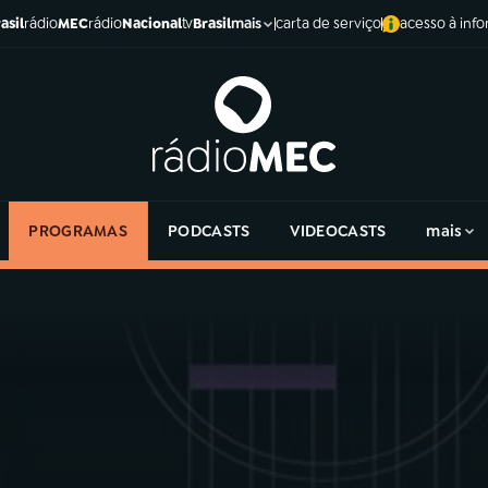
asil
rádio
MEC
rádio
Nacional
tv
Brasil
carta de serviço
acesso à inf
mais
PROGRAMAS
PODCASTS
VIDEOCASTS
mais