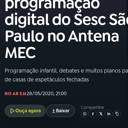
programação
MEC
digital do Sesc Sã
01
INÍCIO
Paulo no Antena
02
A RÁDIO
MEC
03
PROGRAMAÇÃO
Programação infantil, debates e muitos planos 
04
PROGRAMAS
de casas de espetáculos fechadas
05
PODCASTS
28/05/2020, 21:00
NO AR EM
Compartilhe
Ouça agora
Baixar
06
VIDEOCASTS