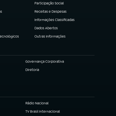
Participação Social
(abre em nova aba)
as
Receitas e Despesas
(abre em nova aba)
Informações Classificadas
(abre em nova aba)
Dados Abertos
(abre em nova aba)
Tecnológicos
Outras Informações
(abre em nova aba)
Governança Corporativa
(abre em nova aba)
Diretoria
(abre em nova aba)
Rádio Nacional
(abre em nova aba)
TV Brasil Internacional
(abre em nova aba)