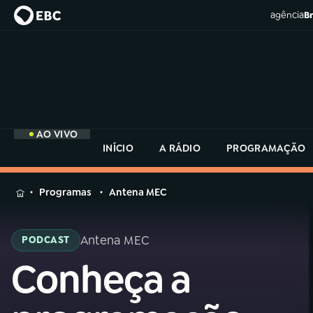
agência
Br
AO VIVO
INÍCIO
A RÁDIO
PROGRAMAÇÃO
MENU
Programas
Antena MEC
Buscar
na
Antena MEC
PODCAST
Rádio
Buscar
MEC
Conheça a
Buscar
na
Rádio
Início
AO VIVO