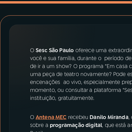
07
ÚLTIMAS
08
PRÊMIO RÁDIO MEC
ACOMPANHE A RÁDIO MEC
O
Sesc São Paulo
oferece uma extraordi
YouTube
Facebook
você e sua família, durante o período d
de ir a um show? O programa “Em casa co
Instagram
X
uma peça de teatro novamente? Pode esc
encenações ao vivo, especialmente prep
TikTok
momento, ou consultar a plataforma “Sesc
instituição, gratuitamente.
O
Antena MEC
recebeu
Danilo Miranda
,
sobre a
programação digital
, que está 