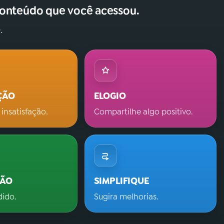
conteúdo que você acessou.
.
ÇÃO
ELOGIO
 insatisfação.
Compartilhe algo positivo.
ÇÃO
SIMPLIFIQUE
dido.
Sugira melhorias.