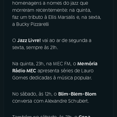
homenagens a nomes do jazz que
morreram recentemente: na quinta,
YouTube
Facebook
faz um tributo à Ellis Marsalis e, na sexta,
a Bucky Pizzarelli
Instagram
X
TikTok
O
Jazz Livre!
vai ao ar de segunda a
sexta, sempre às 21h.
Na quinta, 23h, na MEC FM, o
Memória
Rádio MEC
apresenta séries de Lauro
Gomes dedicadas à música popular.
No sábado, às 12h, o
Blim-Blem-Blom
conversa com Alexandre Schubert.