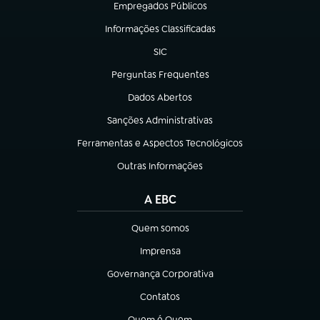
Empregados Públicos
(abre em nova aba)
Informações Classificadas
(abre em nova aba)
SIC
(abre em nova aba)
Perguntas Frequentes
(abre em nova aba)
Dados Abertos
(abre em nova aba)
Sanções Administrativas
(abre em nova aba)
Ferramentas e Aspectos Tecnológicos
(abre em nova aba)
Outras Informações
(abre em nova aba)
A EBC
Quem somos
(abre em nova aba)
Imprensa
(abre em nova aba)
Governança Corporativa
(abre em nova aba)
Contatos
(abre em nova aba)
Quem é Quem