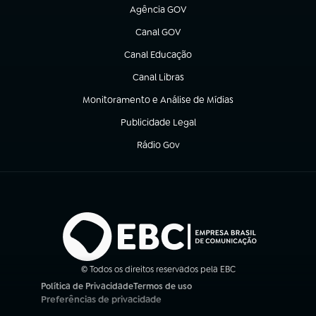
Agência GOV
(abre em nova aba)
Canal GOV
(abre em nova aba)
Canal Educação
(abre em nova aba)
Canal Libras
(abre em nova aba)
Monitoramento e Análise de Mídias
(abre em nova aba)
Publicidade Legal
(abre em nova aba)
Rádio Gov
(abre em nova aba)
© Todos os direitos reservados pela EBC
Política de Privacidade
Termos de uso
(abre em nova aba)
(abre em nova aba)
Preferências de privacidade