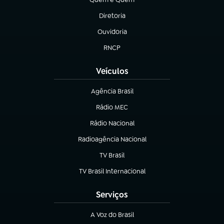
(abre em nova aba)
Diretoria
(abre em nova aba)
Ouvidoria
(abre em nova aba)
RNCP
(abre em nova aba)
Veículos
Agência Brasil
(abre em nova aba)
Rádio MEC
Rádio Nacional
(abre em nova aba)
Radioagência Nacional
(abre em nova aba)
TV Brasil
(abre em nova aba)
TV Brasil Internacional
(abre em nova aba)
Serviços
A Voz do Brasil
(abre em nova aba)