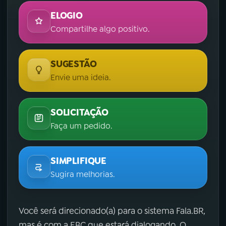
ELOGIO
Compartilhe algo positivo.
SUGESTÃO
Envie uma ideia.
SOLICITAÇÃO
Faça um pedido.
SIMPLIFIQUE
Sugira melhorias.
Você será direcionado(a) para o sistema Fala.BR,
mas é com a EBC que estará dialogando. O