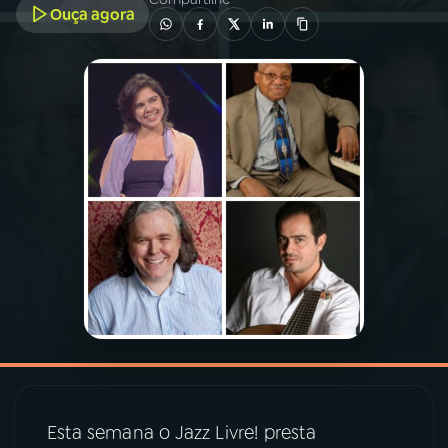
Ouça agora
03
PROGRAMAÇÃO
04
PROGRAMAS
05
PODCASTS
06
VIDEOCASTS
07
ÚLTIMAS
08
PRÊMIO RÁDIO MEC
Esta semana o Jazz Livre! presta
ACOMPANHE A RÁDIO MEC