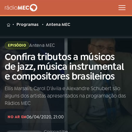
MENU
Programas
Antena MEC
Antena MEC
EPISÓDIO
Confira tributos a músicos
Buscar
na
de jazz, música instrumental
Rádio
Buscar
e compositores brasileiros
MEC
Ellis Marsalis, Carol D'ávila e Alexandre Schubert são
Início
AO VIVO
alguns dos artistas apresentados na programação das
Rádios MEC
01
INÍCIO
06/04/2020, 21:00
NO AR EM
02
A RÁDIO
Compartilhe