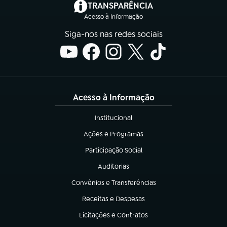
(abre em nova aba)
TRANSPARÊNCIA
Acesso à Informação
Siga-nos nas redes sociais
Acesso à Informação
Institucional
(abre em nova aba)
Ações e Programas
(abre em nova aba)
Participação Social
(abre em nova aba)
Auditorias
(abre em nova aba)
Convênios e Transferências
(abre em nova aba)
Receitas e Despesas
(abre em nova aba)
Licitações e Contratos
(abre em nova aba)