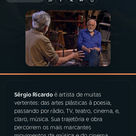
03
PROGRAMAÇÃO
04
PROGRAMAS
05
PODCASTS
06
VIDEOCASTS
Sérgio Ricardo
é artista de muitas
07
ÚLTIMAS
vertentes: das artes plásticas à poesia,
passando por rádio, TV, teatro, cinema, e,
08
PRÊMIO RÁDIO MEC
claro, música. Sua trajetória e obra
percorrem os mais marcantes
movimentos da música e do cinema
ACOMPANHE A RÁDIO MEC