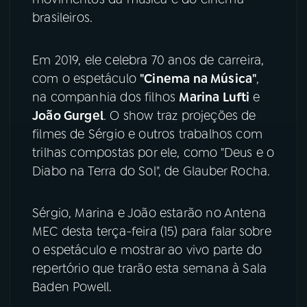
brasileiros.
YouTube
Facebook
Em 2019, ele celebra 70 anos de carreira,
Instagram
X
com o espetáculo
"Cinema na Música"
,
na companhia dos filhos
Marina Lufti
e
TikTok
João Gurgel
. O show traz projeções de
filmes de Sérgio e outros trabalhos com
trilhas compostas por ele, como "Deus e o
Diabo na Terra do Sol", de Glauber Rocha.
Sérgio, Marina e João estarão no Antena
MEC desta terça-feira (15) para falar sobre
o espetáculo e mostrar ao vivo parte do
repertório que trarão esta semana à Sala
Baden Powell.