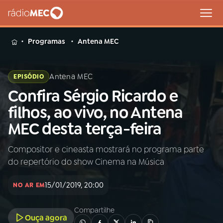
MENU
Programas
Antena MEC
Antena MEC
EPISÓDIO
Confira Sérgio Ricardo e
Buscar
na
filhos, ao vivo, no Antena
Rádio
Buscar
MEC desta terça-feira
MEC
Compositor e cineasta mostrará no programa parte
Início
AO VIVO
do repertório do show Cinema na Música
01
INÍCIO
15/01/2019, 20:00
NO AR EM
Compartilhe
02
A RÁDIO
Ouça agora