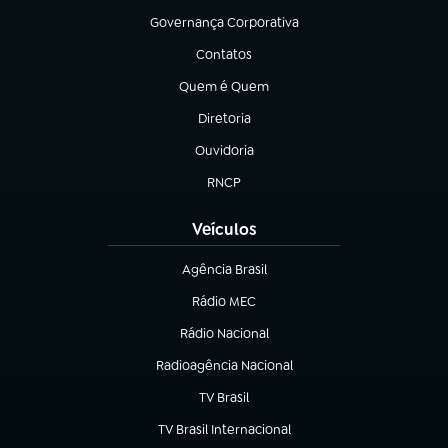
Governança Corporativa
(abre em nova aba)
Contatos
(abre em nova aba)
Quem é Quem
(abre em nova aba)
Diretoria
(abre em nova aba)
Ouvidoria
(abre em nova aba)
RNCP
(abre em nova aba)
Veículos
Agência Brasil
(abre em nova aba)
Rádio MEC
Rádio Nacional
(abre em nova aba)
Radioagência Nacional
(abre em nova aba)
TV Brasil
(abre em nova aba)
TV Brasil Internacional
(abre em nova aba)