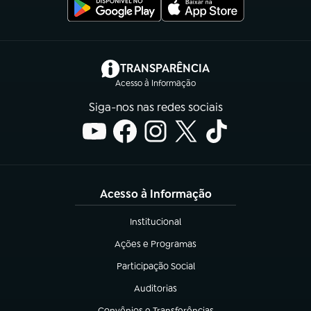
(abre em nova aba)
TRANSPARÊNCIA
Acesso à Informação
Siga-nos nas redes sociais
Acesso à Informação
Institucional
(abre em nova aba)
Ações e Programas
(abre em nova aba)
Participação Social
(abre em nova aba)
Auditorias
(abre em nova aba)
Convênios e Transferências