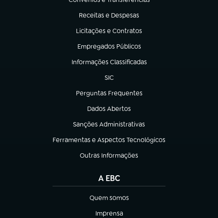
(abre em nova aba)
Receitas e Despesas
(abre em nova aba)
Licitações e Contratos
(abre em nova aba)
Empregados Públicos
(abre em nova aba)
Informações Classificadas
(abre em nova aba)
SIC
(abre em nova aba)
Perguntas Frequentes
(abre em nova aba)
Dados Abertos
(abre em nova aba)
Sanções Administrativas
(abre em nova aba)
Ferramentas e Aspectos Tecnológicos
(abre em nova aba)
Outras Informações
(abre em nova aba)
A EBC
Quem somos
(abre em nova aba)
Imprensa
(abre em nova aba)