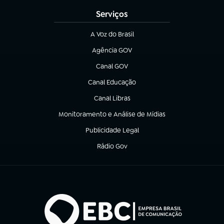
Serviços
A Voz do Brasil
(abre em nova aba)
Agência GOV
(abre em nova aba)
Canal GOV
(abre em nova aba)
Canal Educação
(abre em nova aba)
Canal Libras
(abre em nova aba)
Monitoramento e Análise de Mídias
(abre em nova aba)
Publicidade Legal
(abre em nova aba)
Rádio Gov
(abre em nova aba)