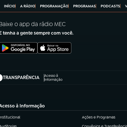
INÍCIO
A RÁDIO
PROGRAMAÇÃO
PROGRAMAS
PODCASTS
Baixe o app da rádio MEC
E tenha a gente sempre com você.
Acesso à
TRANSPARÊNCIA
abre em nova aba)
Informação
Acesso à Informação
Institucional
Ações e Programas
(abre em nova aba)
(abre em nova aba)
Auditorias
Convênios e Transferênci