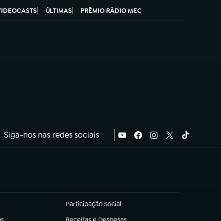
VIDEOCASTS
ÚLTIMAS
PRÊMIO RÁDIO MEC
Siga-nos nas redes sociais
Participação Social
(abre em nova aba)
as
Receitas e Despesas