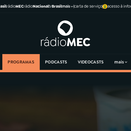
asil
rádio
MEC
rádio
Nacional
tv
Brasil
carta de serviço
acesso à inf
mais
PROGRAMAS
PODCASTS
VIDEOCASTS
mais