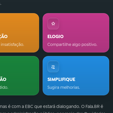
.
ÇÃO
ELOGIO
 insatisfação.
Compartilhe algo positivo.
ÇÃO
SIMPLIFIQUE
dido.
Sugira melhorias.
 mas é com a EBC que estará dialogando. O Fala.BR é