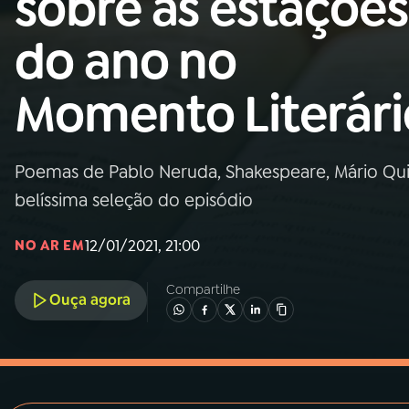
sobre as estações
MEC
do ano no
01
INÍCIO
Momento Literári
02
A RÁDIO
Poemas de Pablo Neruda, Shakespeare, Mário Quin
03
PROGRAMAÇÃO
belíssima seleção do episódio
04
PROGRAMAS
12/01/2021, 21:00
NO AR EM
Compartilhe
05
PODCASTS
Ouça agora
06
VIDEOCASTS