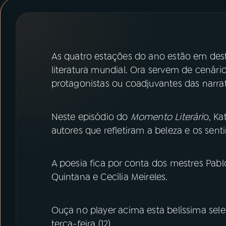
07
ÚLTIMAS
08
PRÊMIO RÁDIO MEC
As quatro estações do ano estão em dest
literatura mundial. Ora servem de cenári
ACOMPANHE A RÁDIO MEC
protagonistas ou coadjuvantes das narrat
YouTube
Facebook
Neste episódio do
Momento Literári
o, Ka
Instagram
X
autores que refletiram a beleza e os sent
TikTok
A poesia fica por conta dos mestres Pab
Quintana e Cecília Meireles.
Ouça no player acima esta belíssima se
terça-feira (12).