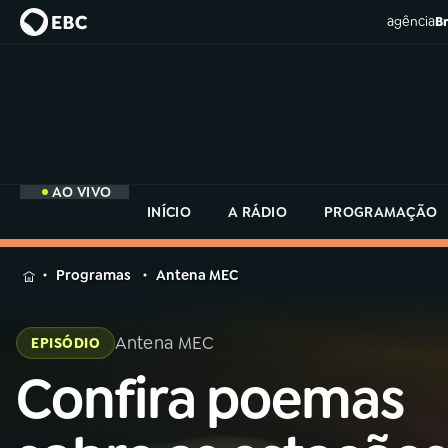
agência
Br
AO VIVO
INÍCIO
A RÁDIO
PROGRAMAÇÃO
MENU
Programas
Antena MEC
Buscar
na
Antena MEC
EPISÓDIO
Rádio
Buscar
MEC
Confira poemas
Buscar
na
Rádio
Início
AO VIVO