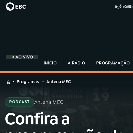
agência
Br
AO VIVO
INÍCIO
A RÁDIO
PROGRAMAÇÃO
MENU
Programas
Antena MEC
Buscar
na
Antena MEC
PODCAST
Rádio
Buscar
MEC
Confira a
Buscar
na
Rádio
Início
AO VIVO