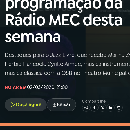
programação da
MEC
Rádio MEC desta
01
INÍCIO
semana
02
A RÁDIO
Destaques para o Jazz Livre, que recebe Marina Zw
03
PROGRAMAÇÃO
Herbie Hancock, Cyrille Aimée, música instrumen
música clássica com a OSB no Theatro Municipal 
04
PROGRAMAS
02/03/2020, 21:00
NO AR EM
05
PODCASTS
Compartilhe
Ouça agora
Baixar
06
VIDEOCASTS