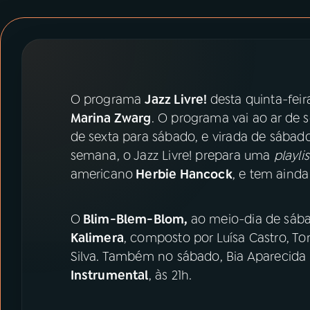
07
ÚLTIMAS
08
PRÊMIO RÁDIO MEC
ACOMPANHE A RÁDIO MEC
O programa
Jazz Livre!
desta quinta-feira
Marina Zwarg
. O programa vai ao ar de s
YouTube
Facebook
de sexta para sábado, e virada de sábad
semana, o Jazz Livre! prepara uma
playli
Instagram
X
americano
Herbie Hancock
, e tem aind
TikTok
O
Blim-Blem-Blom,
ao meio-dia de sába
Kalimera
, composto por Luísa Castro, To
Silva. Também no sábado, Bia Aparecida
Instrumental
, às 21h.