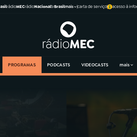
asil
rádio
MEC
rádio
Nacional
tv
Brasil
carta de serviço
acesso à inf
mais
PROGRAMAS
PODCASTS
VIDEOCASTS
mais