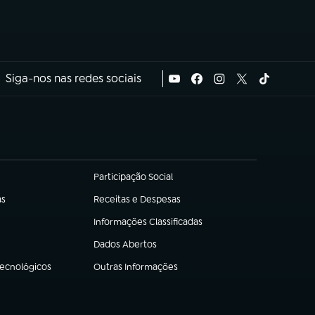
Siga-nos nas redes sociais
Participação Social
(abre em nova aba)
as
Receitas e Despesas
(abre em nova aba)
Informações Classificadas
(abre em nova aba)
Dados Abertos
(abre em nova aba)
Tecnológicos
Outras Informações
(abre em nova aba)