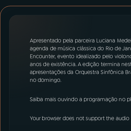
07
ÚLTIMAS
08
PRÊMIO RÁDIO MEC
Apresentado pela parceira Luciana Mede
ACOMPANHE A RÁDIO MEC
agenda de música clássica do Rio de Jan
YouTube
Facebook
Encounter, evento idealizado pelo violo
anos de existência. A edição termina ne
Instagram
X
apresentações da Orquestra Sinfônica Bras
no domingo.
TikTok
Saiba mais ouvindo a programação no pl
Your browser does not support the audio