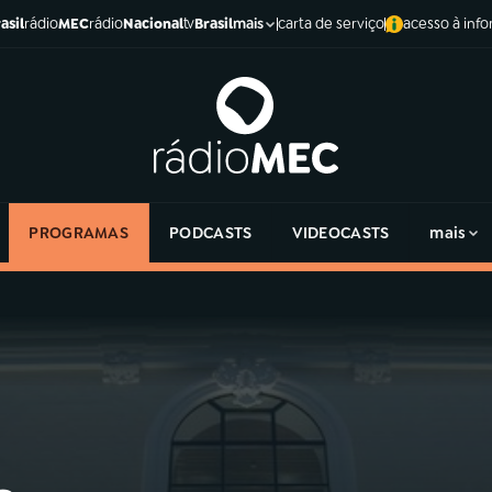
asil
rádio
MEC
rádio
Nacional
tv
Brasil
carta de serviço
acesso à inf
mais
PROGRAMAS
PODCASTS
VIDEOCASTS
mais