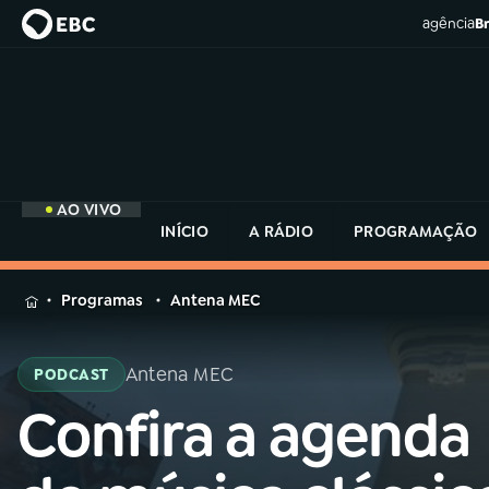
agência
Br
AO VIVO
INÍCIO
A RÁDIO
PROGRAMAÇÃO
MENU
Programas
Antena MEC
Buscar
na
Antena MEC
PODCAST
Rádio
Buscar
MEC
Confira a agenda
Buscar
na
Rádio
Início
AO VIVO