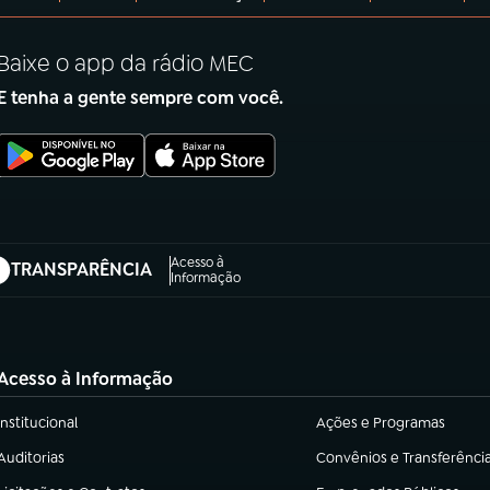
Baixe o app da rádio MEC
E tenha a gente sempre com você.
Acesso à
TRANSPARÊNCIA
abre em nova aba)
Informação
Acesso à Informação
Institucional
Ações e Programas
(abre em nova aba)
(abre em nova aba)
Auditorias
Convênios e Transferênci
(abre em nova aba)
(abre em nova aba)