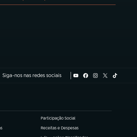
Siga-nos nas redes sociais
Participação Social
(abre em nova aba)
as
Receitas e Despesas
(abre em nova aba)