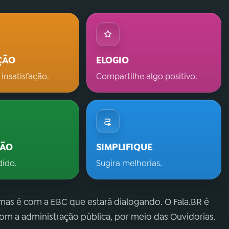
ÇÃO
ELOGIO
 insatisfação.
Compartilhe algo positivo.
ÇÃO
SIMPLIFIQUE
dido.
Sugira melhorias.
 mas é com a EBC que estará dialogando. O Fala.BR é
m a administração pública, por meio das Ouvidorias.