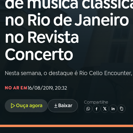
de música clássic
MEC
no Rio de Janeiro
01
INÍCIO
no Revista
02
A RÁDIO
Concerto
03
PROGRAMAÇÃO
Nesta semana, o destaque é Rio Cello Encounter
04
PROGRAMAS
16/08/2019, 20:32
NO AR EM
05
PODCASTS
Compartilhe
Ouça agora
Baixar
06
VIDEOCASTS