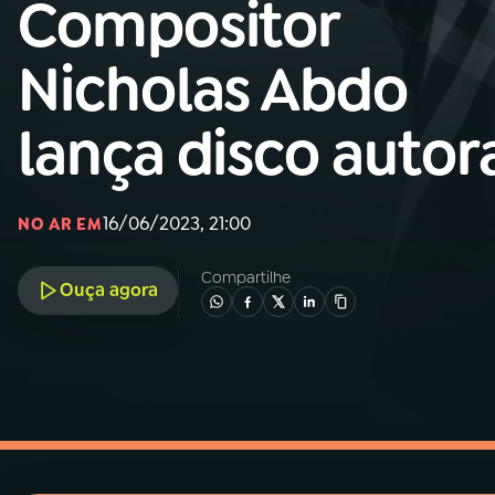
Compositor
MEC
Nicholas Abdo
01
INÍCIO
lança disco autor
02
A RÁDIO
03
PROGRAMAÇÃO
16/06/2023, 21:00
NO AR EM
Compartilhe
04
PROGRAMAS
Ouça agora
05
PODCASTS
06
VIDEOCASTS