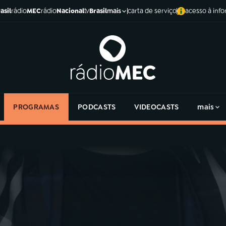
asil
rádio
MEC
rádio
Nacional
tv
Brasil
carta de serviço
acesso à inf
mais
PROGRAMAS
PODCASTS
VIDEOCASTS
mais