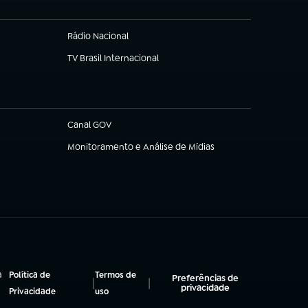
Rádio Nacional
(abre em nova aba)
TV Brasil Internacional
(abre em nova aba)
Canal GOV
(abre em nova aba)
Monitoramento e Análise de Mídias
(abre em nova aba)
a
Política de
Termos de
Preferências de
|
|
privacidade
(abre em nova aba)
(abre em nova aba)
Privacidade
uso