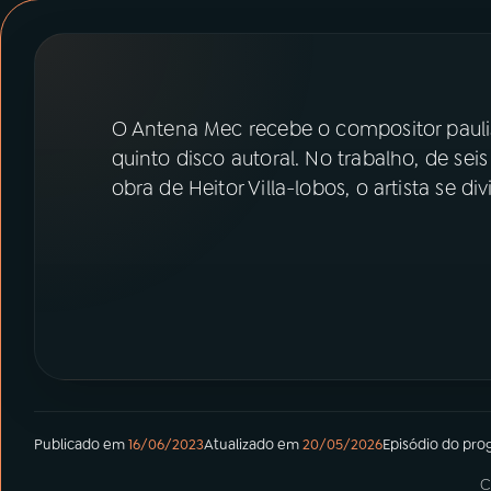
07
ÚLTIMAS
08
PRÊMIO RÁDIO MEC
O Antena Mec recebe o compositor pauli
ACOMPANHE A RÁDIO MEC
quinto disco autoral. No trabalho, de se
obra de Heitor Villa-lobos, o artista se 
YouTube
Facebook
Instagram
X
TikTok
Publicado em
16/06/2023
Atualizado em
20/05/2026
Episódio
do pro
C