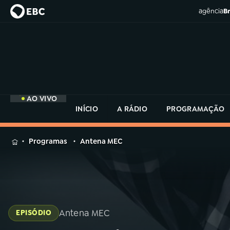
agência
Br
AO VIVO
INÍCIO
A RÁDIO
PROGRAMAÇÃO
MENU
Programas
Antena MEC
Buscar
na
Rádio
Buscar
MEC
Buscar
na
Antena MEC
EPISÓDIO
Rádio
Início
AO VIVO