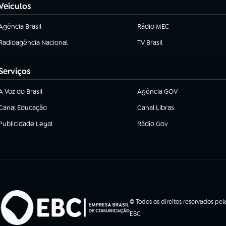
Veículos
Agência Brasil
Rádio MEC
(abre em nova aba)
Radioagência Nacional
TV Brasil
(abre em nova aba)
(abre em nova aba)
Serviços
A Voz do Brasil
Agência GOV
(abre em nova aba)
(abre em nova aba)
Canal Educação
Canal Libras
(abre em nova aba)
(abre em nova aba)
Publicidade Legal
Rádio Gov
(abre em nova aba)
(abre em nova aba)
© Todos os direitos reservados pel
EBC