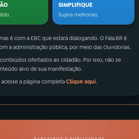
ÇÃO
SIMPLIFIQUE
dido.
Sugira melhorias.
 mas é com a EBC que estará dialogando. O Fala.BR é
m a administração pública, por meio das Ouvidorias.
 conteúdos ofertados ao cidadão. Por isso, não se
onteúdo alvo de sua manifestação.
Clique aqui
, acesse a página completa
.
PARCEIROS E PUBLICIDADE