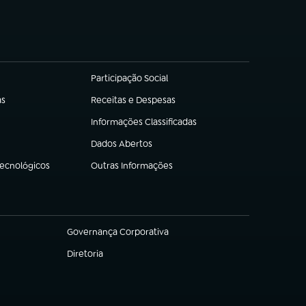
Participação Social
(abre em nova aba)
as
Receitas e Despesas
(abre em nova aba)
Informações Classificadas
(abre em nova aba)
Dados Abertos
(abre em nova aba)
Tecnológicos
Outras Informações
(abre em nova aba)
Governança Corporativa
(abre em nova aba)
Diretoria
(abre em nova aba)