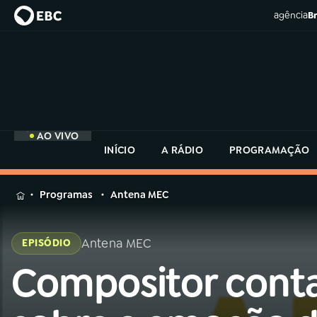
agência
Br
AO VIVO
INÍCIO
A RÁDIO
PROGRAMAÇÃO
MENU
Programas
Antena MEC
Buscar
na
Antena MEC
EPISÓDIO
Rádio
Buscar
MEC
Compositor cont
Buscar
na
Rádio
Início
AO VIVO