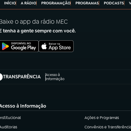
INÍCIO
A RÁDIO
PROGRAMAÇÃO
PROGRAMAS
PODCASTS
Baixe o app da rádio MEC
E tenha a gente sempre com você.
Acesso à
TRANSPARÊNCIA
abre em nova aba)
Informação
Acesso à Informação
Institucional
Ações e Programas
(abre em nova aba)
(abre em nova aba)
Auditorias
Convênios e Transferênci
(abre em nova aba)
(abre em nova aba)