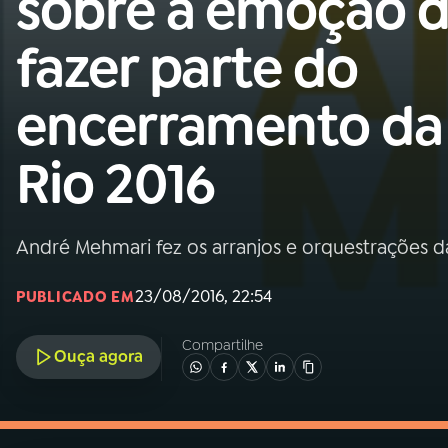
sobre a emoção 
MEC
fazer parte do
01
INÍCIO
encerramento da
02
A RÁDIO
Rio 2016
03
PROGRAMAÇÃO
André Mehmari fez os arranjos e orquestrações d
04
PROGRAMAS
23/08/2016, 22:54
PUBLICADO EM
05
PODCASTS
Compartilhe
Ouça agora
06
VIDEOCASTS