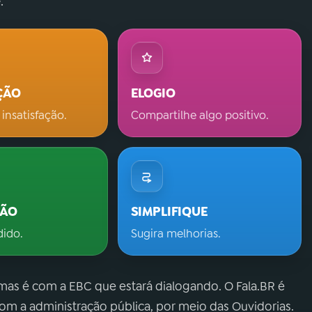
.
ÇÃO
ELOGIO
 insatisfação.
Compartilhe algo positivo.
ÇÃO
SIMPLIFIQUE
dido.
Sugira melhorias.
 mas é com a EBC que estará dialogando. O Fala.BR é
m a administração pública, por meio das Ouvidorias.