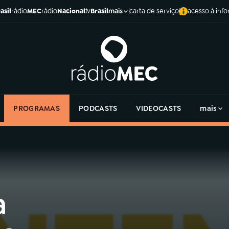
asil
rádio
MEC
rádio
Nacional
tv
Brasil
carta de serviço
acesso à inf
mais
PROGRAMAS
PODCASTS
VIDEOCASTS
mais
a