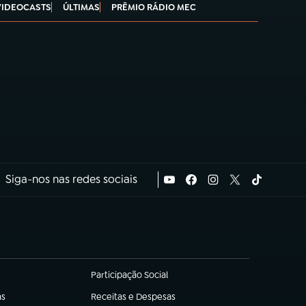
VIDEOCASTS
ÚLTIMAS
PRÊMIO RÁDIO MEC
Siga-nos nas redes sociais
Participação Social
(abre em nova aba)
as
Receitas e Despesas
(abre em nova aba)