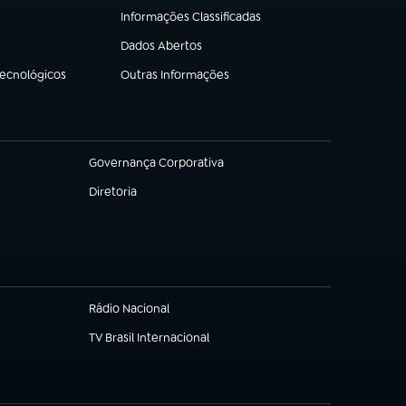
Informações Classificadas
(abre em nova aba)
Dados Abertos
(abre em nova aba)
Tecnológicos
Outras Informações
(abre em nova aba)
Governança Corporativa
(abre em nova aba)
Diretoria
(abre em nova aba)
Rádio Nacional
(abre em nova aba)
TV Brasil Internacional
(abre em nova aba)