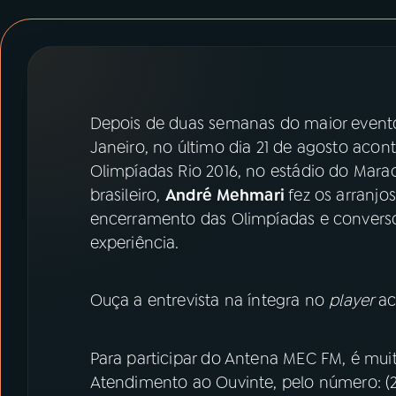
07
ÚLTIMAS
08
PRÊMIO RÁDIO MEC
Depois de duas semanas do maior evento
ACOMPANHE A RÁDIO MEC
Janeiro, no último dia 21 de agosto aco
YouTube
Facebook
Olimpíadas Rio 2016, no estádio do Marac
brasileiro,
André Mehmari
fez os arranjo
Instagram
X
encerramento das Olimpíadas e convers
experiência.
TikTok
Ouça a entrevista na íntegra no
player
ac
Para participar do Antena MEC FM, é muit
Atendimento ao Ouvinte, pelo número: (21)