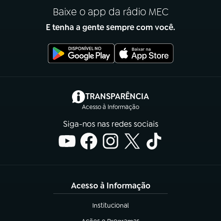
Baixe o app da rádio MEC
E tenha a gente sempre com você.
(abre em nova aba)
TRANSPARÊNCIA
Acesso à Informação
Siga-nos nas redes sociais
Acesso à Informação
Institucional
(abre em nova aba)