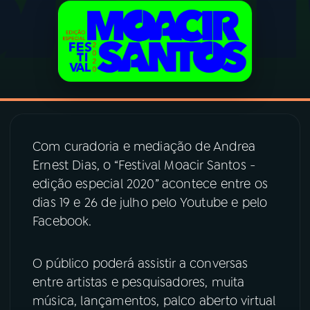
03
PROGRAMAÇÃO
04
PROGRAMAS
05
PODCASTS
Com curadoria e mediação de Andrea
Ernest Dias, o “Festival Moacir Santos -
06
VIDEOCASTS
edição especial 2020” acontece entre os
dias 19 e 26 de julho pelo Youtube e pelo
07
ÚLTIMAS
Facebook.
08
PRÊMIO RÁDIO MEC
O público poderá assistir a conversas
entre artistas e pesquisadores, muita
música, lançamentos, palco aberto virtual
ACOMPANHE A RÁDIO MEC