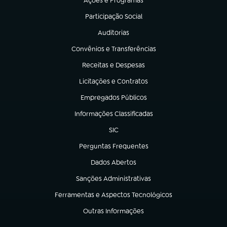
Ações e Programas
(abre em nova aba)
Participação Social
(abre em nova aba)
Auditorias
(abre em nova aba)
Convênios e Transferências
(abre em nova aba)
Receitas e Despesas
(abre em nova aba)
Licitações e Contratos
(abre em nova aba)
Empregados Públicos
(abre em nova aba)
Informações Classificadas
(abre em nova aba)
SIC
(abre em nova aba)
Perguntas Frequentes
(abre em nova aba)
Dados Abertos
(abre em nova aba)
Sanções Administrativas
(abre em nova aba)
Ferramentas e Aspectos Tecnológicos
(abre em nova aba)
Outras Informações
(abre em nova aba)