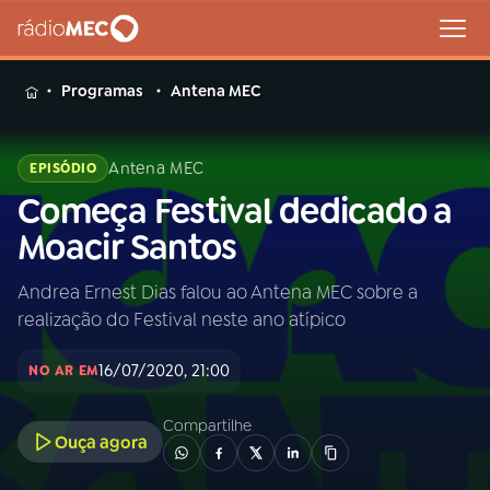
MENU
Programas
Antena MEC
Antena MEC
EPISÓDIO
Começa Festival dedicado a
Buscar
na
Moacir Santos
Rádio
Buscar
MEC
Andrea Ernest Dias falou ao Antena MEC sobre a
realização do Festival neste ano atípico
Início
AO VIVO
16/07/2020, 21:00
NO AR EM
01
INÍCIO
Compartilhe
Ouça agora
02
A RÁDIO