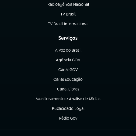
Radioagência Nacional
(abre em nova aba)
TV Brasil
(abre em nova aba)
TV Brasil Internacional
(abre em nova aba)
Serviços
A Voz do Brasil
(abre em nova aba)
Agência GOV
(abre em nova aba)
Canal GOV
(abre em nova aba)
Canal Educação
(abre em nova aba)
Canal Libras
(abre em nova aba)
Monitoramento e Análise de Mídias
(abre em nova aba)
Publicidade Legal
(abre em nova aba)
Rádio Gov
(abre em nova aba)