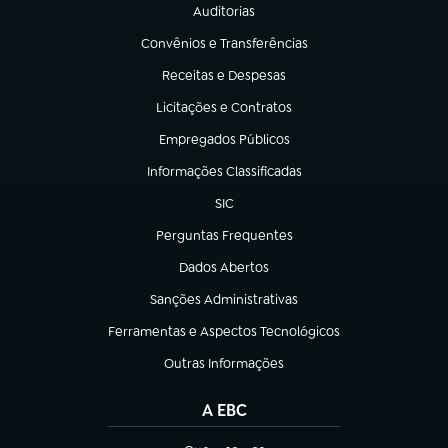
Auditorias
(abre em nova aba)
Convênios e Transferências
(abre em nova aba)
Receitas e Despesas
(abre em nova aba)
Licitações e Contratos
(abre em nova aba)
Empregados Públicos
(abre em nova aba)
Informações Classificadas
(abre em nova aba)
SIC
(abre em nova aba)
Perguntas Frequentes
(abre em nova aba)
Dados Abertos
(abre em nova aba)
Sanções Administrativas
(abre em nova aba)
Ferramentas e Aspectos Tecnológicos
(abre em nova aba)
Outras Informações
(abre em nova aba)
A EBC