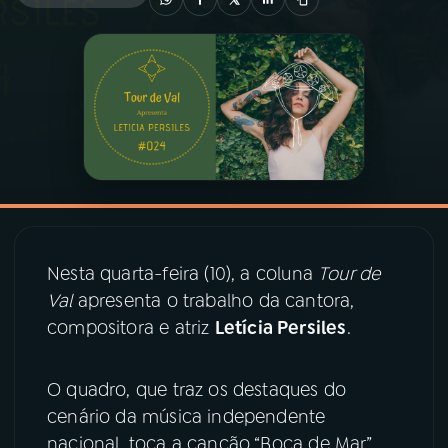
03
PROGRAMAÇÃO
04
PROGRAMAS
05
PODCASTS
06
VIDEOCASTS
Nesta quarta-feira (10), a coluna
Tour de
Val
apresenta o trabalho da cantora,
07
ÚLTIMAS
compositora e atriz
Letícia Persiles
.
08
PRÊMIO RÁDIO MEC
O quadro, que traz os destaques do
cenário da música independente
nacional, toca a canção “Boca de Mar”,
ACOMPANHE A RÁDIO MEC