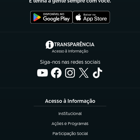
E tenha a gente sempre com você.
(abre em nova aba)
TRANSPARÊNCIA
Acesso à Informação
Siga-nos nas redes sociais
Acesso à Informação
Institucional
(abre em nova aba)
Ações e Programas
(abre em nova aba)
Participação Social
(abre em nova aba)