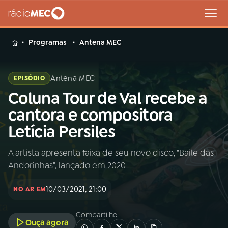
MENU
Programas
Antena MEC
Antena MEC
EPISÓDIO
Coluna Tour de Val recebe a
Buscar
na
cantora e compositora
Rádio
Buscar
Letícia Persiles
MEC
A artista apresenta faixa de seu novo disco, "Baile das
Início
AO VIVO
Andorinhas", lançado em 2020
01
INÍCIO
10/03/2021, 21:00
NO AR EM
Compartilhe
02
A RÁDIO
Ouça agora