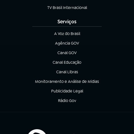
TV Brasil Internacional
(abre em nova aba)
Serviços
A Voz do Brasil
(abre em nova aba)
Agência GOV
(abre em nova aba)
Canal GOV
(abre em nova aba)
Canal Educação
(abre em nova aba)
Canal Libras
(abre em nova aba)
Monitoramento e Análise de Mídias
(abre em nova aba)
Publicidade Legal
(abre em nova aba)
Rádio Gov
(abre em nova aba)