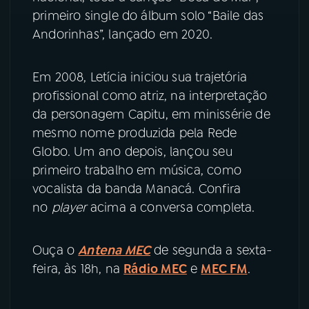
primeiro single do álbum solo “Baile das
YouTube
Facebook
Andorinhas”, lançado em 2020.
Instagram
X
Em 2008, Letícia iniciou sua trajetória
profissional como atriz, na interpretação
TikTok
da personagem Capitu, em minissérie de
mesmo nome produzida pela Rede
Globo. Um ano depois, lançou seu
primeiro trabalho em música, como
vocalista da banda Manacá. Confira
no
player
acima a conversa completa.
Ouça o
Antena MEC
de segunda a sexta-
feira, às 18h, na
Rádio MEC
e
MEC FM
.