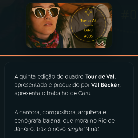
03
PROGRAMAÇÃO
04
PROGRAMAS
05
PODCASTS
06
VIDEOCASTS
A quinta edição do quadro
Tour de Val
,
apresentado e produzido por
Val Becker
,
apresenta o trabalho de Caru.
07
ÚLTIMAS
A cantora, compositora, arquiteta e
08
PRÊMIO RÁDIO MEC
cenógrafa baiana, que mora no Rio de
Janeiro, traz o novo
single
"Nina".
ACOMPANHE A RÁDIO MEC