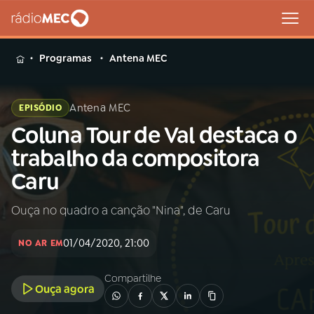
MENU
Programas
Antena MEC
Antena MEC
EPISÓDIO
Coluna Tour de Val destaca o
Buscar
na
trabalho da compositora
Rádio
Buscar
Caru
MEC
Ouça no quadro a canção "Nina", de Caru
Início
AO VIVO
01/04/2020, 21:00
NO AR EM
01
INÍCIO
Compartilhe
Ouça agora
02
A RÁDIO