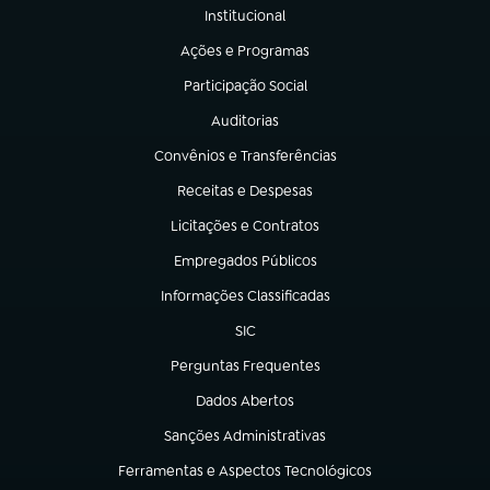
Institucional
(abre em nova aba)
Ações e Programas
(abre em nova aba)
Participação Social
(abre em nova aba)
Auditorias
(abre em nova aba)
Convênios e Transferências
(abre em nova aba)
Receitas e Despesas
(abre em nova aba)
Licitações e Contratos
(abre em nova aba)
Empregados Públicos
(abre em nova aba)
Informações Classificadas
(abre em nova aba)
SIC
(abre em nova aba)
Perguntas Frequentes
(abre em nova aba)
Dados Abertos
(abre em nova aba)
Sanções Administrativas
(abre em nova aba)
Ferramentas e Aspectos Tecnológicos
(abre em nova aba)