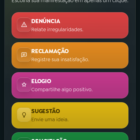
Escolha sua manifestação em apenas um clique.
DENÚNCIA
Relate irregularidades.
RECLAMAÇÃO
Registre sua insatisfação.
ELOGIO
Compartilhe algo positivo.
SUGESTÃO
Envie uma ideia.