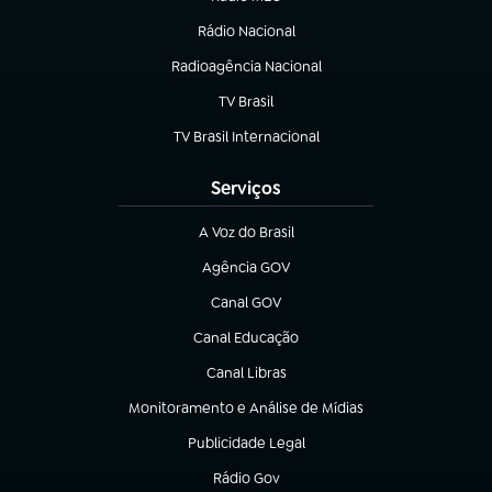
Rádio Nacional
(abre em nova aba)
Radioagência Nacional
(abre em nova aba)
TV Brasil
(abre em nova aba)
TV Brasil Internacional
(abre em nova aba)
Serviços
A Voz do Brasil
(abre em nova aba)
Agência GOV
(abre em nova aba)
Canal GOV
(abre em nova aba)
Canal Educação
(abre em nova aba)
Canal Libras
(abre em nova aba)
Monitoramento e Análise de Mídias
(abre em nova aba)
Publicidade Legal
(abre em nova aba)
Rádio Gov
(abre em nova aba)