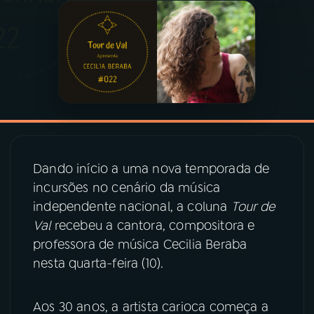
03
PROGRAMAÇÃO
04
PROGRAMAS
05
PODCASTS
Dando início a uma nova temporada de
06
VIDEOCASTS
incursões no cenário da música
independente nacional, a coluna
Tour de
07
ÚLTIMAS
Val
recebeu a cantora, compositora e
professora de música Cecilia Beraba
nesta quarta-feira (10).
08
PRÊMIO RÁDIO MEC
Aos 30 anos, a artista carioca começa a
ACOMPANHE A RÁDIO MEC