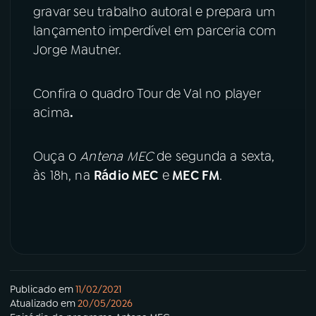
gravar seu trabalho autoral e prepara um
lançamento imperdível em parceria com
YouTube
Facebook
Jorge Mautner.
Instagram
X
Confira o quadro Tour de Val no player
TikTok
acima
.
Ouça o
Antena MEC
de segunda a sexta,
às 18h, na
Rádio MEC
e
MEC FM
.
Publicado em
11/02/2021
Atualizado em
20/05/2026