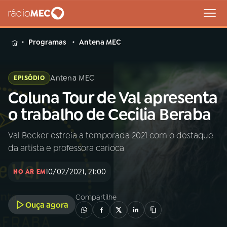
MENU
Programas
Antena MEC
Antena MEC
EPISÓDIO
Coluna Tour de Val apresenta
Buscar
na
o trabalho de Cecilia Beraba
Rádio
Buscar
MEC
Val Becker estreia a temporada 2021 com o destaque
da artista e professora carioca
Início
AO VIVO
10/02/2021, 21:00
NO AR EM
01
INÍCIO
Compartilhe
Ouça agora
02
A RÁDIO