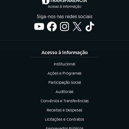
TRANSPARÊNCIA
Acesso à Informação
Siga-nos nas redes sociais
Acesso à Informação
Institucional
(abre em nova aba)
Ações e Programas
(abre em nova aba)
Participação Social
(abre em nova aba)
Auditorias
(abre em nova aba)
Convênios e Transferências
(abre em nova aba)
Receitas e Despesas
(abre em nova aba)
Licitações e Contratos
(abre em nova aba)
Empregados Públicos