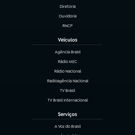
Diretoria
(abre em nova aba)
Ouvidoria
(abre em nova aba)
RNCP
(abre em nova aba)
Veículos
Agência Brasil
(abre em nova aba)
Rádio MEC
Rádio Nacional
(abre em nova aba)
Radioagência Nacional
(abre em nova aba)
TV Brasil
(abre em nova aba)
TV Brasil Internacional
(abre em nova aba)
Serviços
A Voz do Brasil
(abre em nova aba)