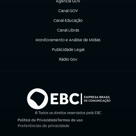
Agência GOV
(abre em nova aba)
Canal GOV
(abre em nova aba)
Canal Educação
(abre em nova aba)
Canal Libras
(abre em nova aba)
Monitoramento e Análise de Mídias
(abre em nova aba)
Publicidade Legal
(abre em nova aba)
Rádio Gov
(abre em nova aba)
© Todos os direitos reservados pela EBC
Política de Privacidade
Termos de uso
(abre em nova aba)
(abre em nova aba)
Preferências de privacidade