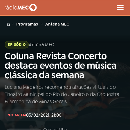
MENU
Programas
Antena MEC
Antena MEC
EPISÓDIO
Coluna Revista Concerto
Buscar
na
destaca eventos de música
Rádio
Buscar
clássica da semana
MEC
Luciana Medeiros recomenda atrações virtuais do
Início
AO VIVO
Theatro Municipal do Rio de Janeiro e da Orquestra
Filarmônica de Minas Gerais
01
INÍCIO
05/02/2021, 21:00
NO AR EM
02
A RÁDIO
Compartilhe