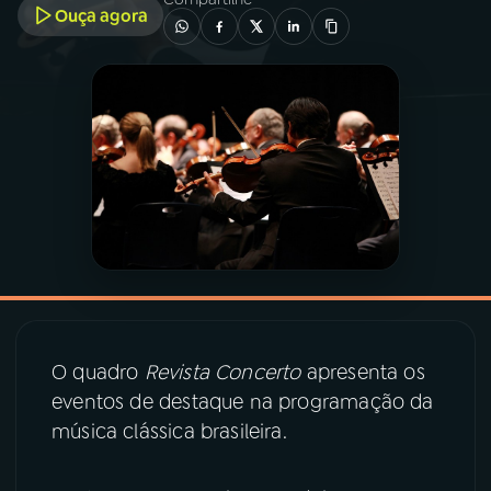
Ouça agora
03
PROGRAMAÇÃO
04
PROGRAMAS
05
PODCASTS
06
VIDEOCASTS
07
ÚLTIMAS
O quadro
Revista Concerto
apresenta os
eventos de destaque na programação da
08
PRÊMIO RÁDIO MEC
música clássica brasileira.
ACOMPANHE A RÁDIO MEC