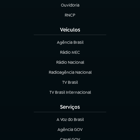
Ouvidoria
(abre em nova aba)
RNCP
(abre em nova aba)
Veículos
Agência Brasil
(abre em nova aba)
Rádio MEC
Rádio Nacional
(abre em nova aba)
Radioagência Nacional
(abre em nova aba)
TV Brasil
(abre em nova aba)
TV Brasil Internacional
(abre em nova aba)
Serviços
A Voz do Brasil
(abre em nova aba)
Agência GOV
(abre em nova aba)
Canal GOV