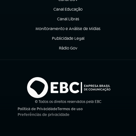
(abre em nova aba)
Canal Educação
(abre em nova aba)
Canal Libras
(abre em nova aba)
Monitoramento e Análise de Mídias
(abre em nova aba)
Publicidade Legal
(abre em nova aba)
Rádio Gov
(abre em nova aba)
© Todos os direitos reservados pela EBC
Política de Privacidade
Termos de uso
(abre em nova aba)
(abre em nova aba)
Preferências de privacidade