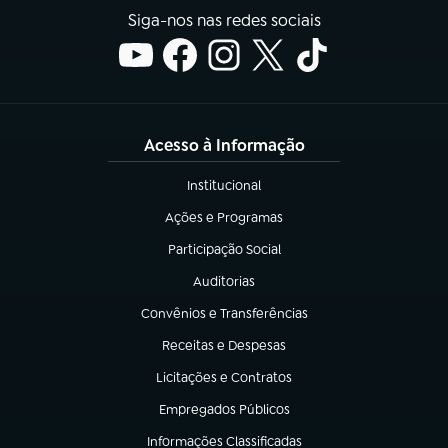
Siga-nos nas redes sociais
Acesso à Informação
Institucional
(abre em nova aba)
Ações e Programas
(abre em nova aba)
Participação Social
(abre em nova aba)
Auditorias
(abre em nova aba)
Convênios e Transferências
(abre em nova aba)
Receitas e Despesas
(abre em nova aba)
Licitações e Contratos
(abre em nova aba)
Empregados Públicos
(abre em nova aba)
Informações Classificadas
(abre em nova aba)