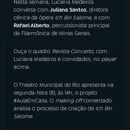
Nesta semana, Luciana Medeiros
conversa com
Juliana Santos
, diretora
YouTube
Facebook
cênica da ópera
Ich Bin Salome
, e com
Rafael Alberto
, percussionista principal
Instagram
X
da Filarmônica de Minas Gerais.
TikTok
Ouça o quadro
Revista Concerto
, com
Luciana Medeiros e convidados, no
player
acima.
O Theatro Municipal do Rio apresenta na
segunda-feira (8), às 14h, o projeto
#AulaEmCasa. O
making off
comentado
analisa o processo de criação de
Ich Bin
Salome
.