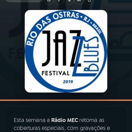
03
PROGRAMAÇÃO
04
PROGRAMAS
05
PODCASTS
06
VIDEOCASTS
07
ÚLTIMAS
08
PRÊMIO RÁDIO MEC
Esta semana a
Rádio MEC
retoma as
coberturas especiais, com gravações e
ACOMPANHE A RÁDIO MEC