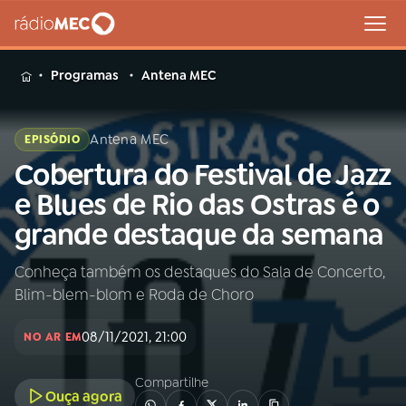
MENU
Programas
Antena MEC
Antena MEC
EPISÓDIO
Cobertura do Festival de Jazz
Buscar
na
e Blues de Rio das Ostras é o
Rádio
Buscar
grande destaque da semana
MEC
Conheça também os destaques do Sala de Concerto,
Início
AO VIVO
Blim-blem-blom e Roda de Choro
01
INÍCIO
08/11/2021, 21:00
NO AR EM
Compartilhe
02
A RÁDIO
Ouça agora