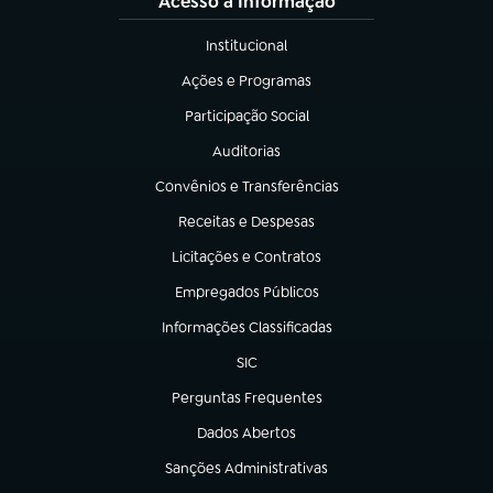
Acesso à Informação
Institucional
(abre em nova aba)
Ações e Programas
(abre em nova aba)
Participação Social
(abre em nova aba)
Auditorias
(abre em nova aba)
Convênios e Transferências
(abre em nova aba)
Receitas e Despesas
(abre em nova aba)
Licitações e Contratos
(abre em nova aba)
Empregados Públicos
(abre em nova aba)
Informações Classificadas
(abre em nova aba)
SIC
(abre em nova aba)
Perguntas Frequentes
(abre em nova aba)
Dados Abertos
(abre em nova aba)
Sanções Administrativas
(abre em nova aba)