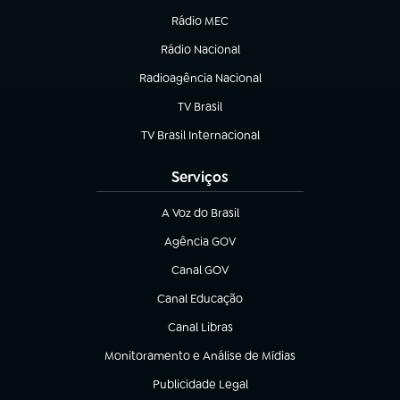
Rádio MEC
Rádio Nacional
(abre em nova aba)
Radioagência Nacional
(abre em nova aba)
TV Brasil
(abre em nova aba)
TV Brasil Internacional
(abre em nova aba)
Serviços
A Voz do Brasil
(abre em nova aba)
Agência GOV
(abre em nova aba)
Canal GOV
(abre em nova aba)
Canal Educação
(abre em nova aba)
Canal Libras
(abre em nova aba)
Monitoramento e Análise de Mídias
(abre em nova aba)
Publicidade Legal
(abre em nova aba)