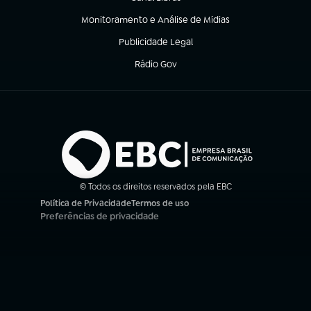
(abre em nova aba)
Monitoramento e Análise de Mídias
(abre em nova aba)
Publicidade Legal
(abre em nova aba)
Rádio Gov
(abre em nova aba)
© Todos os direitos reservados pela EBC
Política de Privacidade
Termos de uso
(abre em nova aba)
(abre em nova aba)
Preferências de privacidade