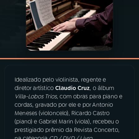
03
PROGRAMAÇÃO
04
PROGRAMAS
05
PODCASTS
06
VIDEOCASTS
Idealizado pelo violinista, regente e
diretor artístico
Claudio Cruz
, o álbum
Villa-Lobos Trios
, com obras para piano e
07
ÚLTIMAS
cordas, gravado por ele e por Antonio
Meneses (violoncelo), Ricardo Castro
08
PRÊMIO RÁDIO MEC
(piano) e Gabriel Marin (viola), recebeu o
prestigiado prêmio da Revista Concerto,
na categoria
CD / DVD / Livro
.
ACOMPANHE A RÁDIO MEC