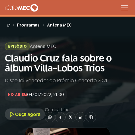
MENU
Programas
Antena MEC
Antena MEC
EPISÓDIO
Claudio Cruz fala sobre o
Buscar
na
álbum Villa-Lobos Trios
Rádio
Buscar
MEC
Disco foi vencedor do Prêmio Concerto 2021
Início
AO VIVO
04/01/2022, 21:00
NO AR EM
01
INÍCIO
Compartilhe
Ouça agora
02
A RÁDIO