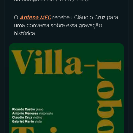
YouTube
Facebook
O
Antena MEC
recebeu Cláudio Cruz para
uma conversa sobre essa gravação
Instagram
X
histórica.
TikTok