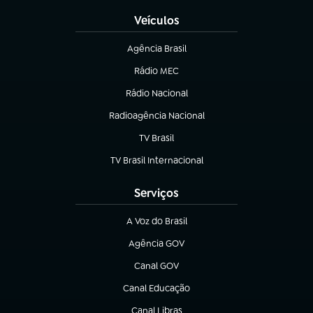
Veículos
Agência Brasil
(abre em nova aba)
Rádio MEC
Rádio Nacional
(abre em nova aba)
Radioagência Nacional
(abre em nova aba)
TV Brasil
(abre em nova aba)
TV Brasil Internacional
(abre em nova aba)
Serviços
A Voz do Brasil
(abre em nova aba)
Agência GOV
(abre em nova aba)
Canal GOV
(abre em nova aba)
Canal Educação
(abre em nova aba)
Canal Libras