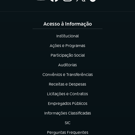
Acesso à Informação
Institucional
(abre em nova aba)
Ações e Programas
(abre em nova aba)
Participação Social
(abre em nova aba)
Auditorias
(abre em nova aba)
Convênios e Transferências
(abre em nova aba)
Receitas e Despesas
(abre em nova aba)
Licitações e Contratos
(abre em nova aba)
Empregados Públicos
(abre em nova aba)
Informações Classificadas
(abre em nova aba)
SIC
(abre em nova aba)
Perguntas Frequentes
(abre em nova aba)