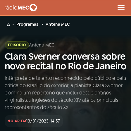
MENU
Programas
Antena MEC
Antena MEC
EPISÓDIO
Clara Sverner conversa sobre
Buscar
na
novo recital no Rio de Janeiro
Rádio
Buscar
MEC
Intérprete de talento reconhecido pelo público e pela
crítica do Brasil e do exterior, a pianista Clara Sverner
Início
AO VIVO
domina um repertório que inclui desde antigos
virginalistas ingleses do século XIV até os principais
01
INÍCIO
representantes do século XX.
13/01/2023, 14:57
NO AR EM
02
A RÁDIO