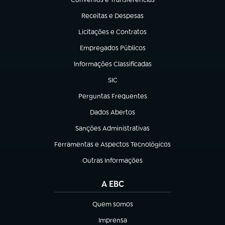
(abre em nova aba)
Receitas e Despesas
(abre em nova aba)
Licitações e Contratos
(abre em nova aba)
Empregados Públicos
(abre em nova aba)
Informações Classificadas
(abre em nova aba)
SIC
(abre em nova aba)
Perguntas Frequentes
(abre em nova aba)
Dados Abertos
(abre em nova aba)
Sanções Administrativas
(abre em nova aba)
Ferramentas e Aspectos Tecnológicos
(abre em nova aba)
Outras Informações
(abre em nova aba)
A EBC
Quem somos
(abre em nova aba)
Imprensa
(abre em nova aba)