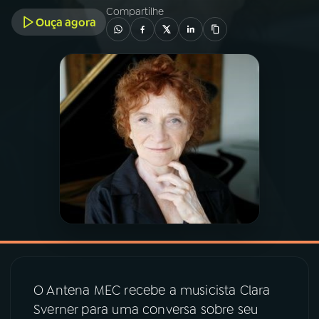
Compartilhe
Ouça agora
03
PROGRAMAÇÃO
04
PROGRAMAS
05
PODCASTS
06
VIDEOCASTS
07
ÚLTIMAS
08
PRÊMIO RÁDIO MEC
O Antena MEC recebe a musicista Clara
Sverner para uma conversa sobre seu
ACOMPANHE A RÁDIO MEC