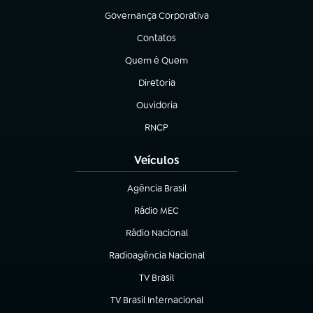
Governança Corporativa
(abre em nova aba)
Contatos
(abre em nova aba)
Quem é Quem
(abre em nova aba)
Diretoria
(abre em nova aba)
Ouvidoria
(abre em nova aba)
RNCP
(abre em nova aba)
Veículos
Agência Brasil
(abre em nova aba)
Rádio MEC
Rádio Nacional
(abre em nova aba)
Radioagência Nacional
(abre em nova aba)
TV Brasil
(abre em nova aba)
TV Brasil Internacional
(abre em nova aba)