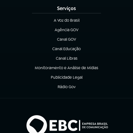
Serviços
A Voz do Brasil
(abre em nova aba)
Agência GOV
(abre em nova aba)
Canal GOV
(abre em nova aba)
Canal Educação
(abre em nova aba)
Canal Libras
(abre em nova aba)
Monitoramento e Análise de Mídias
(abre em nova aba)
Publicidade Legal
(abre em nova aba)
Rádio Gov
(abre em nova aba)