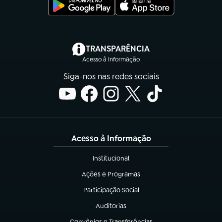
(abre em nova aba)
TRANSPARÊNCIA
Acesso à Informação
Siga-nos nas redes sociais
Acesso à Informação
Institucional
(abre em nova aba)
Ações e Programas
(abre em nova aba)
Participação Social
(abre em nova aba)
Auditorias
(abre em nova aba)
Convênios e Transferências