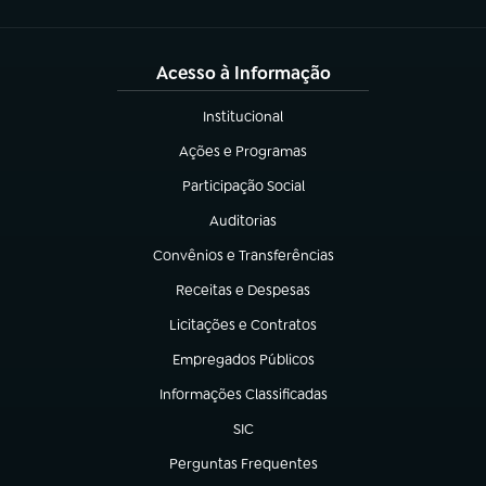
Acesso à Informação
Institucional
(abre em nova aba)
Ações e Programas
(abre em nova aba)
Participação Social
(abre em nova aba)
Auditorias
(abre em nova aba)
Convênios e Transferências
(abre em nova aba)
Receitas e Despesas
(abre em nova aba)
Licitações e Contratos
(abre em nova aba)
Empregados Públicos
(abre em nova aba)
Informações Classificadas
(abre em nova aba)
SIC
(abre em nova aba)
Perguntas Frequentes
(abre em nova aba)