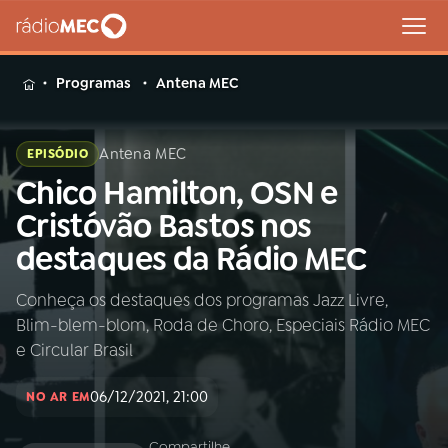
MENU
Programas
Antena MEC
Antena MEC
EPISÓDIO
Chico Hamilton, OSN e
Buscar
na
Cristóvão Bastos nos
Rádio
Buscar
destaques da Rádio MEC
MEC
Conheça os destaques dos programas Jazz Livre,
Início
AO VIVO
Blim-blem-blom, Roda de Choro, Especiais Rádio MEC
e Circular Brasil
01
INÍCIO
06/12/2021, 21:00
NO AR EM
02
A RÁDIO
Compartilhe