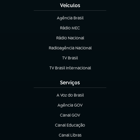
Veículos
Agência Brasil
(abre em nova aba)
Rádio MEC
Rádio Nacional
(abre em nova aba)
Radioagência Nacional
(abre em nova aba)
TV Brasil
(abre em nova aba)
TV Brasil Internacional
(abre em nova aba)
Serviços
A Voz do Brasil
(abre em nova aba)
Agência GOV
(abre em nova aba)
Canal GOV
(abre em nova aba)
Canal Educação
(abre em nova aba)
Canal Libras
(abre em nova aba)