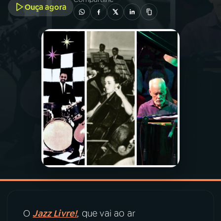
Ouça agora
03
PROGRAMAÇÃO
04
PROGRAMAS
05
PODCASTS
06
VIDEOCASTS
07
ÚLTIMAS
08
PRÊMIO RÁDIO MEC
O
Jazz Livre!
, que vai ao ar
ACOMPANHE A RÁDIO MEC