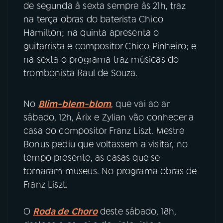
de segunda à sexta sempre às 21h, traz
na terça obras do baterista Chico
YouTube
Facebook
Hamilton; na quinta apresenta o
guitarrista e compositor Chico Pinheiro; e
Instagram
X
na sexta o programa traz músicas do
trombonista Raul de Souza.
TikTok
No
Blim-blem-blom
, que vai ao ar
sábado, 12h, Árix e Zylian vão conhecer a
casa do compositor Franz Liszt. Mestre
Bonus pediu que voltassem a visitar, no
tempo presente, as casas que se
tornaram museus. No programa obras de
Franz Liszt.
O
Roda de Choro
deste sábado, 18h,