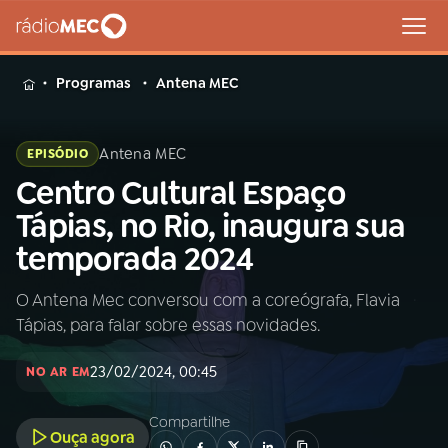
MENU
Programas
Antena MEC
Antena MEC
EPISÓDIO
Centro Cultural Espaço
Buscar
na
Tápias, no Rio, inaugura sua
Rádio
Buscar
temporada 2024
MEC
O Antena Mec conversou com a coreógrafa, Flavia
Início
AO VIVO
Tápias, para falar sobre essas novidades.
01
INÍCIO
23/02/2024, 00:45
NO AR EM
Compartilhe
02
A RÁDIO
Ouça agora