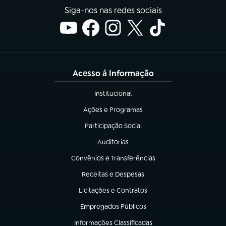
Siga-nos nas redes sociais
Acesso à Informação
Institucional
(abre em nova aba)
Ações e Programas
(abre em nova aba)
Participação Social
(abre em nova aba)
Auditorias
(abre em nova aba)
Convênios e Transferências
(abre em nova aba)
Receitas e Despesas
(abre em nova aba)
Licitações e Contratos
(abre em nova aba)
Empregados Públicos
(abre em nova aba)
Informações Classificadas
(abre em nova aba)