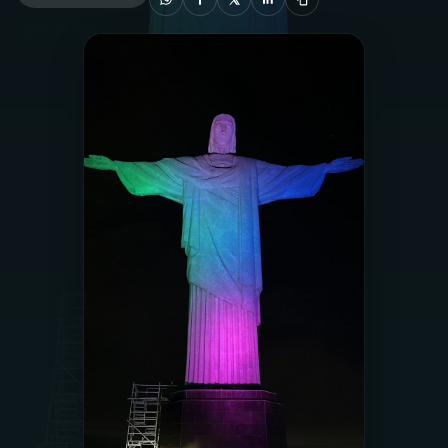
03
PROGRAMAÇÃO
04
PROGRAMAS
05
PODCASTS
06
VIDEOCASTS
07
ÚLTIMAS
08
PRÊMIO RÁDIO MEC
ACOMPANHE A RÁDIO MEC