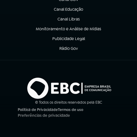
(abre em nova aba)
Canal Educação
(abre em nova aba)
Canal Libras
(abre em nova aba)
Monitoramento e Análise de Mídias
(abre em nova aba)
Publicidade Legal
(abre em nova aba)
Rádio Gov
(abre em nova aba)
© Todos os direitos reservados pela EBC
Política de Privacidade
Termos de uso
(abre em nova aba)
(abre em nova aba)
Preferências de privacidade