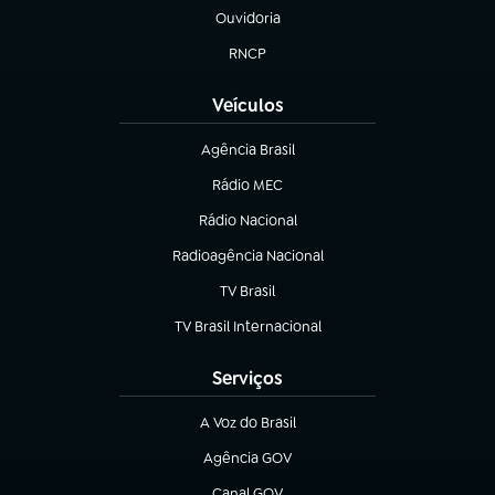
Ouvidoria
(abre em nova aba)
RNCP
(abre em nova aba)
Veículos
Agência Brasil
(abre em nova aba)
Rádio MEC
Rádio Nacional
(abre em nova aba)
Radioagência Nacional
(abre em nova aba)
TV Brasil
(abre em nova aba)
TV Brasil Internacional
(abre em nova aba)
Serviços
A Voz do Brasil
(abre em nova aba)
Agência GOV
(abre em nova aba)
Canal GOV