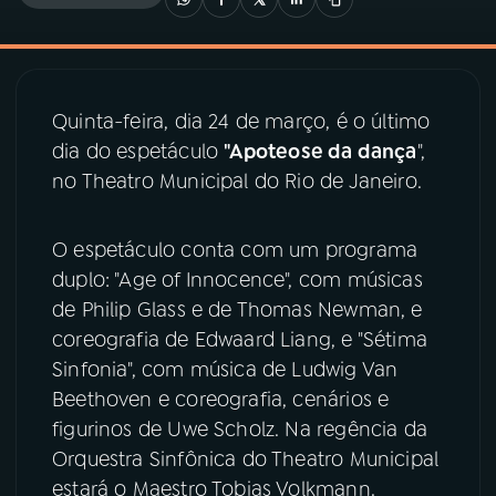
03
PROGRAMAÇÃO
Quinta-feira, dia 24 de março, é o último
04
PROGRAMAS
dia do espetáculo
"Apoteose da dança
",
no Theatro Municipal do Rio de Janeiro.
05
PODCASTS
O espetáculo conta com um programa
06
VIDEOCASTS
duplo: "Age of Innocence", com músicas
de Philip Glass e de Thomas Newman, e
coreografia de Edwaard Liang, e "Sétima
07
ÚLTIMAS
Sinfonia", com música de Ludwig Van
Beethoven e coreografia, cenários e
08
PRÊMIO RÁDIO MEC
figurinos de Uwe Scholz. Na regência da
Orquestra Sinfônica do Theatro Municipal
estará o Maestro Tobias Volkmann.
ACOMPANHE A RÁDIO MEC