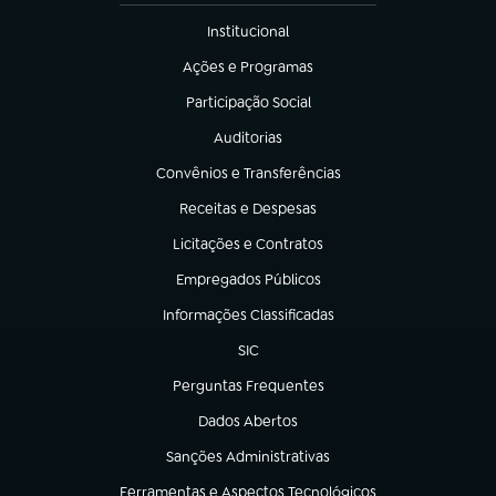
Institucional
(abre em nova aba)
Ações e Programas
(abre em nova aba)
Participação Social
(abre em nova aba)
Auditorias
(abre em nova aba)
Convênios e Transferências
(abre em nova aba)
Receitas e Despesas
(abre em nova aba)
Licitações e Contratos
(abre em nova aba)
Empregados Públicos
(abre em nova aba)
Informações Classificadas
(abre em nova aba)
SIC
(abre em nova aba)
Perguntas Frequentes
(abre em nova aba)
Dados Abertos
(abre em nova aba)
Sanções Administrativas
(abre em nova aba)
Ferramentas e Aspectos Tecnológicos