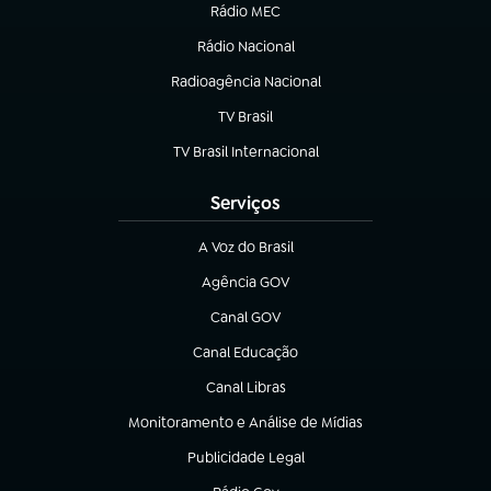
Rádio MEC
Rádio Nacional
(abre em nova aba)
Radioagência Nacional
(abre em nova aba)
TV Brasil
(abre em nova aba)
TV Brasil Internacional
(abre em nova aba)
Serviços
A Voz do Brasil
(abre em nova aba)
Agência GOV
(abre em nova aba)
Canal GOV
(abre em nova aba)
Canal Educação
(abre em nova aba)
Canal Libras
(abre em nova aba)
Monitoramento e Análise de Mídias
(abre em nova aba)
Publicidade Legal
(abre em nova aba)