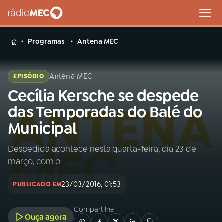
MENU
Programas
Antena MEC
Antena MEC
EPISÓDIO
Cecília Kersche se despede
Buscar
na
das Temporadas do Balé do
Rádio
Buscar
Municipal
MEC
Despedida acontece nesta quarta-feira, dia 23 de
Início
AO VIVO
março, com o
01
INÍCIO
23/03/2016, 01:53
PUBLICADO EM
Compartilhe
02
A RÁDIO
Ouça agora