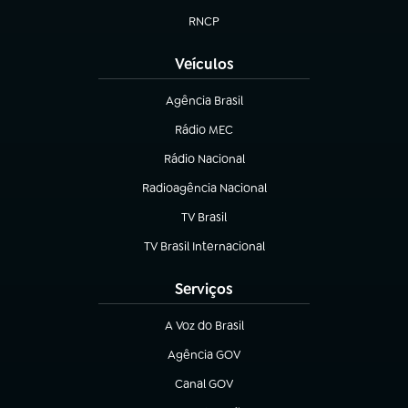
RNCP
(abre em nova aba)
Veículos
Agência Brasil
(abre em nova aba)
Rádio MEC
Rádio Nacional
(abre em nova aba)
Radioagência Nacional
(abre em nova aba)
TV Brasil
(abre em nova aba)
TV Brasil Internacional
(abre em nova aba)
Serviços
A Voz do Brasil
(abre em nova aba)
Agência GOV
(abre em nova aba)
Canal GOV
(abre em nova aba)