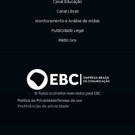
Canal Educação
(abre em nova aba)
Canal Libras
(abre em nova aba)
Monitoramento e Análise de Mídias
(abre em nova aba)
Publicidade Legal
(abre em nova aba)
Rádio Gov
(abre em nova aba)
© Todos os direitos reservados pela EBC
Política de Privacidade
Termos de uso
(abre em nova aba)
(abre em nova aba)
Preferências de privacidade