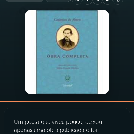
03
PROGRAMAÇÃO
04
PROGRAMAS
05
PODCASTS
06
VIDEOCASTS
07
ÚLTIMAS
08
PRÊMIO RÁDIO MEC
Um poeta que viveu pouco, deixou
apenas uma obra publicada e foi
ACOMPANHE A RÁDIO MEC