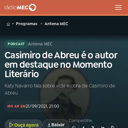
MENU
Programas
Antena MEC
Antena MEC
PODCAST
Casimiro de Abreu é o autor
Buscar
na
em destaque no Momento
Rádio
Buscar
Literário
MEC
Katy Navarro fala sobre vida e obra de Casimiro de
Início
AO VIVO
Abreu
01
INÍCIO
21/09/2021, 21:00
NO AR EM
Compartilhe
02
A RÁDIO
Baixar
Ouça agora