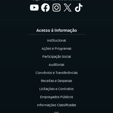
Acesso à Informação
Institucional
(abre em nova aba)
Ações e Programas
(abre em nova aba)
Participação Social
(abre em nova aba)
Auditorias
(abre em nova aba)
Convênios e Transferências
(abre em nova aba)
Receitas e Despesas
(abre em nova aba)
Licitações e Contratos
(abre em nova aba)
Empregados Públicos
(abre em nova aba)
Informações Classificadas
(abre em nova aba)